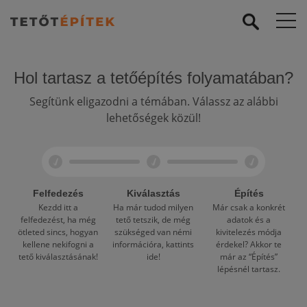
Hol tartasz a tetőépítés folyamatában?
Segítünk eligazodni a témában. Válassz az alábbi
lehetőségek közül!
Felfedezés
Kiválasztás
Építés
Kezdd itt a
Ha már tudod milyen
Már csak a konkrét
felfedezést, ha még
tető tetszik, de még
adatok és a
ötleted sincs, hogyan
szükséged van némi
kivitelezés módja
kellene nekifogni a
információra, kattints
érdekel? Akkor te
tető kiválasztásának!
ide!
már az “Építés”
lépésnél tartasz.