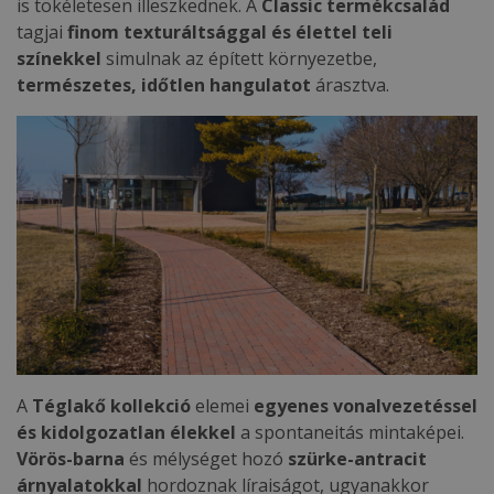
is tökéletesen illeszkednek. A
Classic termékcsalád
tagjai
finom texturáltsággal és élettel teli
színekkel
simulnak az épített környezetbe,
természetes, időtlen hangulatot
árasztva.
A
Téglakő kollekció
elemei
egyenes vonalvezetéssel
és kidolgozatlan élekkel
a spontaneitás mintaképei.
Vörös-barna
és mélységet hozó
szürke-antracit
árnyalatokkal
hordoznak líraiságot, ugyanakkor