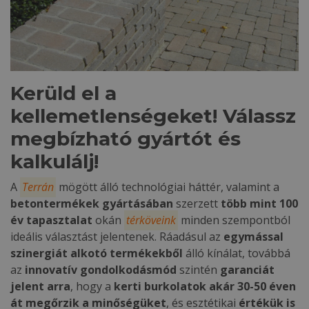
Kerüld el a
kellemetlenségeket! Válassz
megbízható gyártót és
kalkulálj!
A
Terrán
mögött álló technológiai háttér, valamint a
betontermékek gyártásában
szerzett
több mint 100
év tapasztalat
okán
térköveink
minden szempontból
ideális választást jelentenek. Ráadásul az
egymással
szinergiát alkotó termékekből
álló kínálat, továbbá
az
innovatív gondolkodásmód
szintén
garanciát
jelent arra
, hogy a
kerti burkolatok akár 30-50 éven
át
megőrzik a minőségüket
, és esztétikai
értékük is