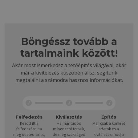
Böngéssz tovább a
tartalmaink között!
Akár most ismerkedsz a tetőépítés világával, akár
már a kivitelezés küszöbén állsz, segítünk
megtalálni a számodra hasznos információkat.
Felfedezés
Kiválasztás
Építés
Kezdd itt a
Ha már tudod
Már csak a konkrét
felfedezést, ha
milyen tető tetszik,
adatok és a
még ötleted sincs,
de még szükséged
kivitelezés módja