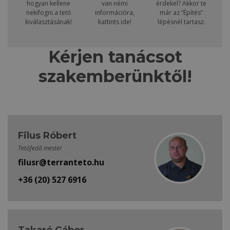
hogyan kellene
van némi
érdekel? Akkor te
nekifogni a tető
információra,
már az “Építés”
kiválasztásának!
kattints ide!
lépésnél tartasz.
Kérjen tanácsot
szakemberünktől!
Filus Róbert
Tetőfedő mester
filusr@terranteto.hu
+36 (20) 527 6916
Takaró Gábor