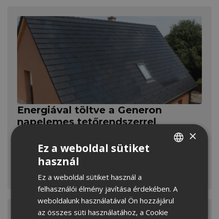
Energiával töltve a Generon
napelemes tetőrendszerrel
×
A megújuló energiaforrások elterjedésével az
Ez a weboldal sütiket
energiatárolás és -elosztás már nem csupán
használ
technikai kérdés. A Generon napelemes
HUNGARIAN
tetőrendszer kompromisszummentes, esztétikus
MEGNÉZEM
Ez a weboldal sütiket használ a
CROATIAN
megoldást kínál az ellátásbiztonság növelésére.
felhasználói élmény javítása érdekében. A
ROMANIAN
weboldalunk használatával Ön hozzájárul
az összes süti használatához, a Cookie
SERBIAN