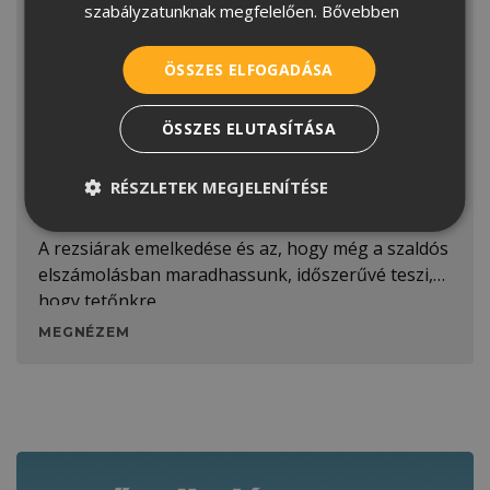
szabályzatunknak megfelelően.
Bővebben
ÖSSZES ELFOGADÁSA
ÖSSZES ELUTASÍTÁSA
Inverteres kisszótár: ezek a
RÉSZLETEK MEGJELENÍTÉSE
legfontosabb tudnivalók
A rezsiárak emelkedése és az, hogy még a szaldós
elszámolásban maradhassunk, időszerűvé teszi,
hogy tetőnkre
MEGNÉZEM
Kapcsolódó tartalmak