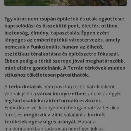
Egy város nem csupán épületek és utak együttese:
kapcsolódási és összekötő pont, élettér, otthon,
biztonság, élmény, tapasztalás. Éppen ezért
lényeges az emberléptékű várostervezés, amely
nemcsak a funkcionális, hanem az élhető,
esztétikus téralkotásra és építészetre fókuszál.
Ebben pedig a térkő szerepe jóval meghatározóbb,
mint elsőre gondolnánk. A Terrán térkövek minden
stílushoz tökéletesen párosíthatók.
A
térburkolatok
nem pusztán technikai elemként
vannak jelen a
városi környezetben
, annak az egyik
legfontosabb karakterformáló eszközei
.
Emberközelivé, könnyebben befogadhatóvá teszik a
teret, és
megőrzik a zöld
, valamint a
burkolt
területek egészséges arányát
. Habár a
mindennapokban tudatosan nem figyeljük az