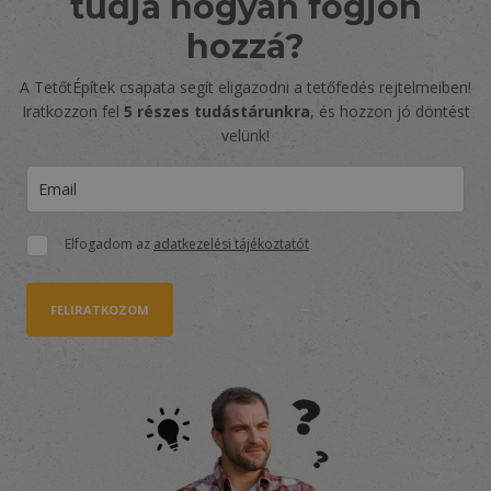
tudja hogyan fogjon
hozzá?
A TetőtÉpítek csapata segít eligazodni a tetőfedés rejtelmeiben!
Iratkozzon fel
5 részes tudástárunkra
, és hozzon jó döntést
velünk!
Elfogadom az
adatkezelési tájékoztatót
FELIRATKOZOM