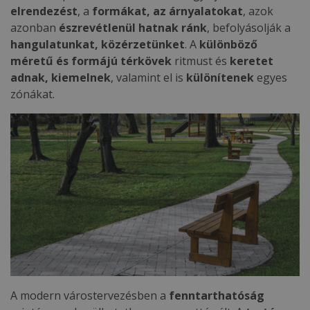
elrendezést
, a
formákat, az árnyalatokat
, azok
azonban
észrevétlenül hatnak ránk
, befolyásolják a
hangulatunkat, közérzetünket
. A
különböző
méretű és formájú térkövek
ritmust és
keretet
adnak, kiemelnek
, valamint el is
különítenek
egyes
zónákat.
A modern várostervezésben a
fenntarthatóság