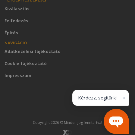
TETŐÉPÍTÉS LÉPÉSEI
Kiválasztás
Felfedezés
Építés
NAVIGÁCIÓ
Adatkezelési tájékoztató
Cookie tájékoztató
Impresszum
×
Kérdezz, segítünk!
Copyright 2026 © Minden jog fenntartva!