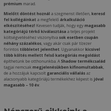
prémium
marad.
Mielőtt döntést hoznál
a szegmenst illetően,
keresd
fel kollégáinkat
a megfelelő
árkalkuláció
elkészítéséhez!
Kevesen tudják, hogy egy
magasabb
kategóriájú térkő kiválasztása
a teljes projekt
költségvetéséhez viszonyítva
sok esetben csupán
néhány százalékos
, vagy akár csak pár tízezer
forintos
többletet jelenthet
. Ugyanakkor
kicsivel
több költés mellett felső kategóriás megoldást
építhetünk be otthonunkba. A
Shadow termékcsalád
tagjai nemcsak
megjelenésükben kifinomultabbak
,
de a hozzájuk kapcsolt
garanciális vállalás
az
alacsonyabb kategóriájú termékekhez képest is
jóval
magasabb – 10 év
.