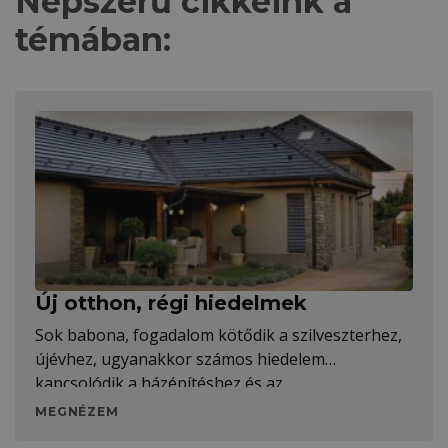
Népszerű cikkeink a
témában:
Új otthon, régi hiedelmek
Sok babona, fogadalom kötődik a szilveszterhez,
újévhez, ugyanakkor számos hiedelem
kapcsolódik a házépítéshez és az
MEGNÉZEM