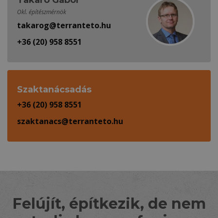
Okl. építészmérnök
takarog@terranteto.hu
+36 (20) 958 8551
Szaktanácsadás
+36 (20) 958 8551
szaktanacs@terranteto.hu
Felújít, építkezik, de nem