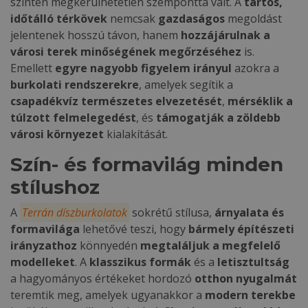
szintén megkerülhetetlen szemponttá vált. A
tartós,
időtálló térkövek
nemcsak
gazdaságos
megoldást
jelentenek hosszú távon, hanem
hozzájárulnak a
városi terek minőségének megőrzéséhez
is.
Emellett
egyre nagyobb figyelem irányul
azokra a
burkolati rendszerekre
, amelyek segítik a
csapadékvíz természetes elvezetését
,
mérséklik a
túlzott felmelegedést
, és
támogatják a zöldebb
városi környezet
kialakítását.
Szín- és formavilág minden
stílushoz
A
Terrán díszburkolatok
sokrétű stílusa,
árnyalata és
formavilága
lehetővé teszi, hogy
bármely építészeti
irányzathoz
könnyedén
megtaláljuk a megfelelő
modelleket
. A
klasszikus formák
és a
letisztultság
a hagyományos értékeket hordozó
otthon
nyugalmát
teremtik meg, amelyek ugyanakkor a
modern terekbe