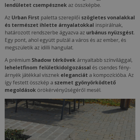
lendületet csempésznek
az összképbe.
Az
Urban First
paletta szereplői
szögletes vonalakkal
és természet ihlette árnyalatokkal
inspirálnak,
határozott rendszerbe ágyazva az
urbánus nyüzsgést
.
Egy pont, ahol együtt pulzál a város és az ember, és
megszületik az idilli hangulat.
A prémium
Shadow térkövek
árnyaltabb színvilággal,
leheletfinom felületkidolgozással
és csendes fény-
árnyék játékkal visznek
eleganciát
a kompozícióba. Az
így festett összkép a
szemet gyönyörködtető
megoldások
örökérvényűségéről mesél.