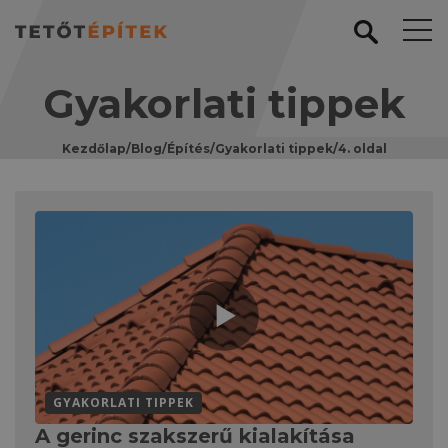
Gyakorlati tippek
Kezdőlap
/
Blog
/
Építés
/
Gyakorlati tippek
/
4. oldal
GYAKORLATI TIPPEK
A gerinc szakszerű kialakítása