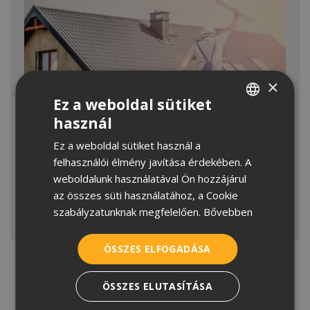
×
Ez a weboldal sütiket
használ
HUNGARIAN
GYAKORLATI TIPPEK
Ez a weboldal sütiket használ a
CROATIAN
Hét plusz egy tipp tetőfelújítóknak
felhasználói élmény javítása érdekében. A
ROMANIAN
Az idei nyár is bővelkedik viharokban, amik a háztetőket
weboldalunk használatával Ön hozzájárul
sem kímélik, a megrongálódott tetők miatt
az összes süti használatához, a Cookie
SERBIAN
szabályzatunknak megfelelően.
Bővebben
MEGNÉZEM
ÖSSZES ELFOGADÁSA
Bejegyzések
Előző
1
…
3
4
lapozása
ÖSSZES ELUTASÍTÁSA