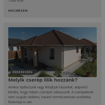
Több ezer
MEGNÉZEM
ÉRDEKESSÉG
Melyik cserép illik hozzánk?
Amikor építkezünk vagy felújítjuk házunkat, alapvető
kérdés, hogy milyen cserepet válasszunk. A cserepeknek
nem csupán védelmi, hanem természetesen esztétikai
funkciója is van.