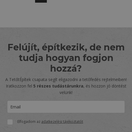
lapozása
Felújít, építkezik, de nem
tudja hogyan fogjon
hozzá?
A TetőtÉpítek csapata segít eligazodni a tetőfedés rejtelmeiben!
Iratkozzon fel
5 részes tudástárunkra
, és hozzon jó döntést
velünk!
Elfogadom az
adatkezelési tájékoztatót