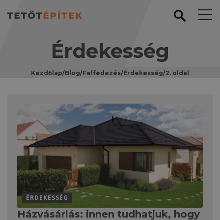
Érdekesség
Kezdőlap
/
Blog
/
Felfedezés
/
Érdekesség
/
2. oldal
ÉRDEKESSÉG
Házvásárlás: innen tudhatjuk, hogy