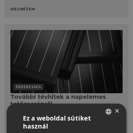
MEGNÉZEM
ÉRDEKESSÉG
További tévhitek a napelemes
tetőcserépről
×
Korábbi bejegyzésünkben a Generon napelemes
Ez a weboldal sütiket
tetőcseréppel kapcsolatos leggyakoribb tévhiteket vettük
használ
sorra. Most folytatjuk a legtöbbször
HUNGARIAN