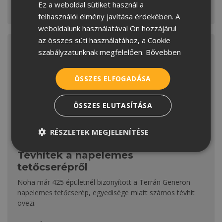
Ez a weboldal sütiket használ a
CROATIAN
MEGNÉZEM
felhasználói élmény javítása érdekében. A
ROMANIAN
weboldalunk használatával Ön hozzájárul
az összes süti használatához, a Cookie
SERBIAN
szabályzatunknak megfelelően.
Bővebben
ÖSSZES ELFOGADÁSA
ÖSSZES ELUTASÍTÁSA
RÉSZLETEK MEGJELENÍTÉSE
ÉRDEKESSÉG
Tévhitek a napelemes
tetőcserépről
Noha már 425 épületnél bizonyított a Terrán Generon
napelemes tetőcserép, egyedisége miatt számos tévhit
övezi.