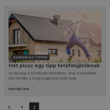
GYAKORLATI TIPPEK
Hét plusz egy tipp tetőfelújítóknak
Az idei nyár is bővelkedik viharokban, amik a háztetőket
sem kímélik, a megrongálódott tetők miatt
MEGNÉZEM
Bejegyzések
Előző
1
2