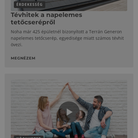
ÉRDEKESSÉG
Tévhitek a napelemes
tetőcserépről
Noha már 425 épületnél bizonyított a Terrán Generon
napelemes tetőcserép, egyedisége miatt számos tévhit
övezi.
MEGNÉZEM