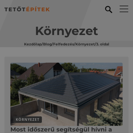
Környezet
Kezdőlap
/
Blog
/
Felfedezés
/
Környezet
/
3. oldal
KÖRNYEZET
Most időszerű segítségül hívni a