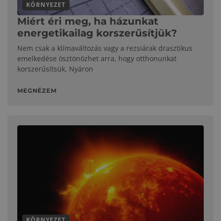
KÖRNYEZET
Miért éri meg, ha házunkat
energetikailag korszerűsítjük?
Nem csak a klímaváltozás vagy a rezsiárak drasztikus
emelkedése ösztönözhet arra, hogy otthonunkat
korszerűsítsük. Nyáron
MEGNÉZEM
KÖRNYEZET