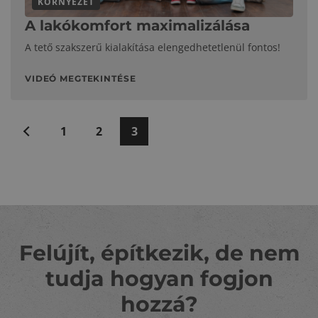
KÖRNYEZET
A lakókomfort maximalizálása
A tető szakszerű kialakítása elengedhetetlenül fontos!
VIDEÓ MEGTEKINTÉSE
Bejegyzések
Előző
1
2
3
lapozása
Felújít, építkezik, de nem
tudja hogyan fogjon
hozzá?