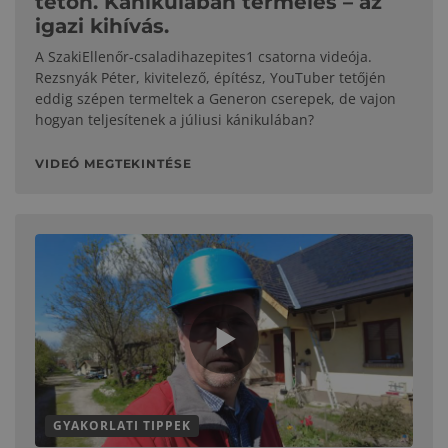
tetőn. Kánikulában termelés – az
igazi kihívás.
A SzakiEllenőr-csaladihazepites1 csatorna videója.
Rezsnyák Péter, kivitelező, építész, YouTuber tetőjén
eddig szépen termeltek a Generon cserepek, de vajon
hogyan teljesítenek a júliusi kánikulában?
VIDEÓ MEGTEKINTÉSE
GYAKORLATI TIPPEK