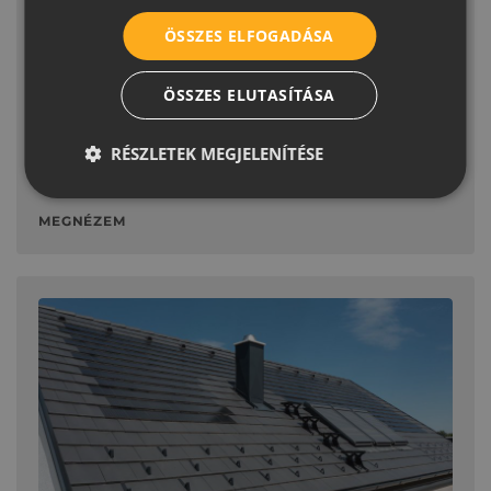
ÉRDEKESSÉG
ÖSSZES ELFOGADÁSA
További tévhitek a napelemes
tetőcserépről
ÖSSZES ELUTASÍTÁSA
Korábbi bejegyzésünkben a Generon napelemes
tetőcseréppel kapcsolatos leggyakoribb tévhiteket
RÉSZLETEK MEGJELENÍTÉSE
vettük sorra. Most folytatjuk a legtöbbször
MEGNÉZEM