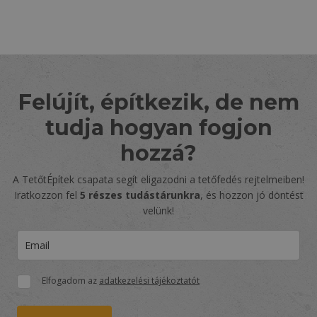
lapozása
Felújít, építkezik, de nem
tudja hogyan fogjon
hozzá?
A TetőtÉpítek csapata segít eligazodni a tetőfedés rejtelmeiben!
Iratkozzon fel
5 részes tudástárunkra
, és hozzon jó döntést
velünk!
Elfogadom az
adatkezelési tájékoztatót