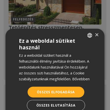
FELFEDEZÉS
Tetőépítés stresszmentesen,
szakértői támogatással
×
Ez a weboldal sütiket
A tetőépítés és -felújítás jelentős pénzügyi, idő- és
energiabefektetéssel jár. Szakértői támogatással azonban
használ
HUNGARIAN
számtalan kellemetlenségtől kímélhetjük meg magunkat.
Ez a weboldal sütiket használ a
Ebben segítünk vásárlóinknak oldalunkkal. Nézzük,
CROATIAN
felhasználói élmény javítása érdekében. A
hogyan!
ROMANIAN
weboldalunk használatával Ön hozzájárul
az összes süti használatához, a Cookie
MEGNÉZEM
SERBIAN
szabályzatunknak megfelelően.
Bővebben
ÖSSZES ELFOGADÁSA
ÖSSZES ELUTASÍTÁSA