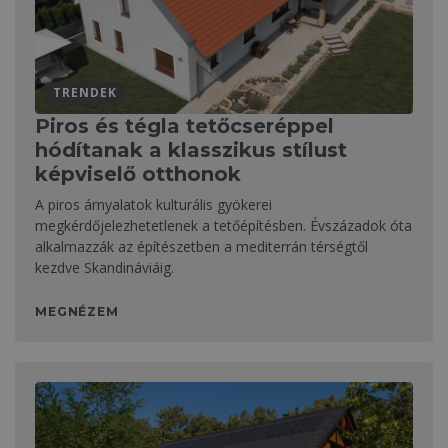
TRENDEK
Piros és tégla tetőcseréppel
hódítanak a klasszikus stílust
képviselő otthonok
A piros árnyalatok kulturális gyökerei
megkérdőjelezhetetlenek a tetőépítésben. Évszázadok óta
alkalmazzák az építészetben a mediterrán térségtől
kezdve Skandináviáig.
MEGNÉZEM