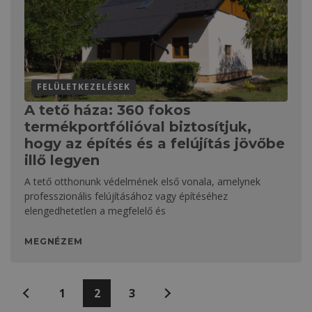
FELÜLETKEZELÉSEK
A tető háza: 360 fokos
termékportfólióval biztosítjuk,
hogy az építés és a felújítás jövőbe
illő legyen
A tető otthonunk védelmének első vonala, amelynek
professzionális felújításához vagy építéséhez
elengedhetetlen a megfelelő és
MEGNÉZEM
Bejegyzések
Előző
1
2
3
Következő