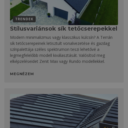
TRENDEK
Stílusvariánsok sík tetőcserepekkel
Modern minimalizmus vagy klasszikus külcsín? A Terrán
sík tetőcserepeinek letisztult vonalvezetése és gazdag
színpalettája széles spektrumon teszi lehetővé a
legmegfelelőbb modell kiválasztását. Valósítsd meg
elképzeléseidet Zenit Max vagy Rundo modellekkel.
MEGNÉZEM