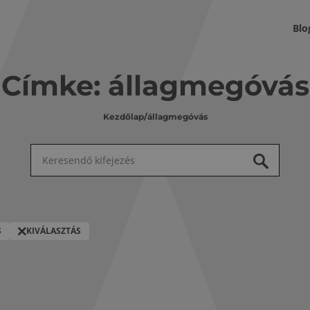
Blo
Címke:
állagmegóvás
Kezdőlap
/
állagmegóvás
Keresés:
S
KIVÁLASZTÁS