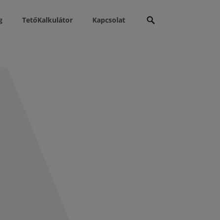
Keresés:
g
TetőKalkulátor
Kapcsolat