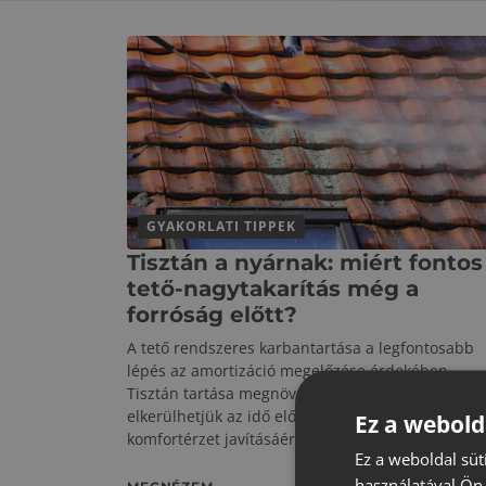
GYAKORLATI TIPPEK
Tisztán a nyárnak: miért fontos
tető-nagytakarítás még a
forróság előtt?
A tető rendszeres karbantartása a legfontosabb
lépés az amortizáció megelőzése érdekében.
Tisztán tartása megnöveli az élettartamot, így
elkerülhetjük az idő előtti korszerűsítést, sőt, a n
Ez a webold
komfortérzet javításáért is sokat tehetünk.
Ez a weboldal süt
használatával Ön 