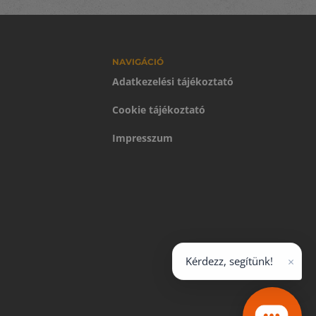
NAVIGÁCIÓ
Adatkezelési tájékoztató
Cookie tájékoztató
Impresszum
×
Kérdezz, segítünk!