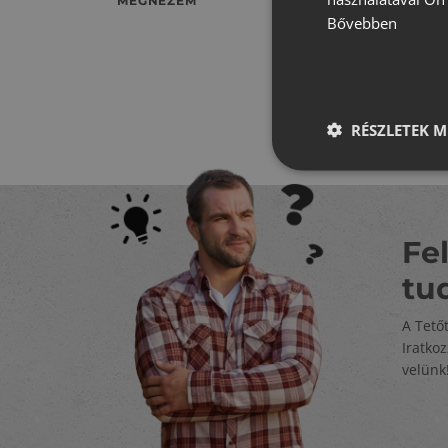
MEGNÉZEM
Bővebben
RÉSZLETEK M
Fel
tu
A Tető
Iratko
velünk