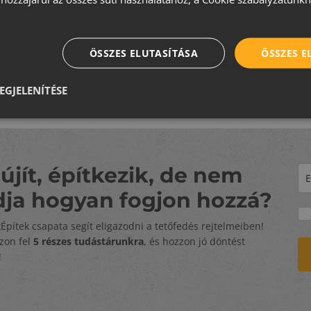
ÖSSZES ELUTASÍTÁSA
ÖSSZES 
EGJELENÍTÉSE
újít, építkezik, de nem
dja hogyan fogjon hozzá?
tÉpítek csapata segít eligazodni a tetőfedés rejtelmeiben!
zzon fel
5 részes tudástárunkra
, és hozzon jó döntést
!