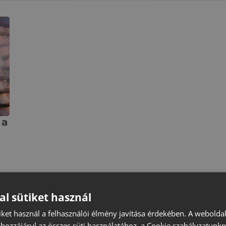
 a
yári
al sütiket használ
iket használ a felhasználói élmény javítása érdekében. A webolda
hozzájárul az összes süti használatához, a Cookie szabályzatunk