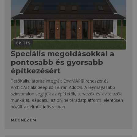
ÉPÍTÉS
Speciális megoldásokkal a
pontosabb és gyorsabb
építkezésért
TetőKalkulátorba integrált EnviMAP© rendszer és
ArchiCAD alá beépülő Terrán AddOn. A legmagasabb
színvonalon segítjük az építtetők, tervezők és kivitelezők
munkáját. Ráadásul az online téradatplatform jelentősen
bővült az elmúlt időszakban.
MEGNÉZEM