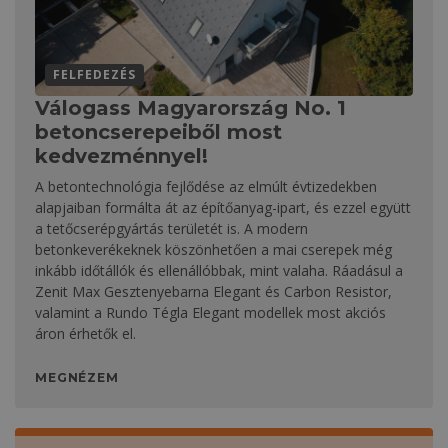
FELFEDEZÉS
Válogass Magyarország No. 1
betoncserepeiből most
kedvezménnyel!
A betontechnológia fejlődése az elmúlt évtizedekben
alapjaiban formálta át az építőanyag-ipart, és ezzel együtt
a tetőcserépgyártás területét is. A modern
betonkeverékeknek köszönhetően a mai cserepek még
inkább időtállók és ellenállóbbak, mint valaha. Ráadásul a
Zenit Max Gesztenyebarna Elegant és Carbon Resistor,
valamint a Rundo Tégla Elegant modellek most akciós
áron érhetők el.
MEGNÉZEM