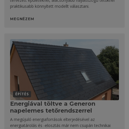
tervezett épületeknél, alacsonyabb hajlásszögű tetőknél
praktikusabb könnyített modellt választani.
MEGNÉZEM
ÉPÍTÉS
Energiával töltve a Generon
napelemes tetőrendszerrel
A megújuló energiaforrások elterjedésével az
energiatárolás és -elosztás már nem csupán technikai