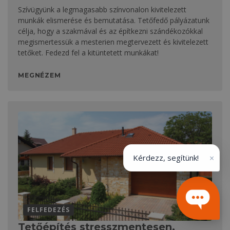
Szívügyünk a legmagasabb színvonalon kivitelezett
munkák elismerése és bemutatása. Tetőfedő pályázatunk
célja, hogy a szakmával és az építkezni szándékozókkal
megismertessük a mesterien megtervezett és kivitelezett
tetőket. Fedezd fel a kitüntetett munkákat!
MEGNÉZEM
×
Kérdezz, segítünk!
FELFEDEZÉS
Tetőépítés stresszmentesen,