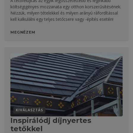
A tetőfelújítás az egyik legösszetettebb és leginkább
költségigényes mozzanata egy otthon korszerűsítésének.
Nézzük, milyen tételekkel és milyen arányú ráfordítással
kell kalkulálni egy teljes tetőcsere vagy -építés esetén!
MEGNÉZEM
KIVÁLASZTÁS
Inspirálódj díjnyertes
tetőkkel