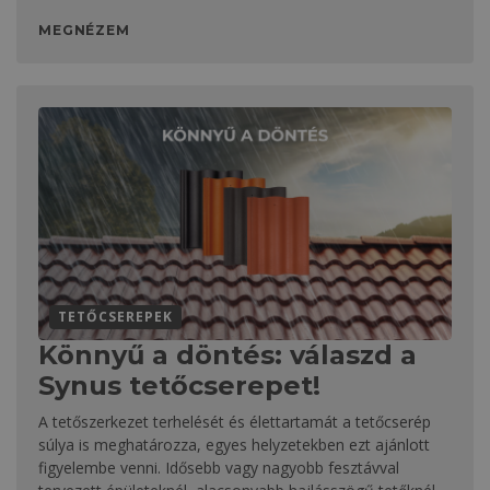
MEGNÉZEM
TETŐCSEREPEK
Könnyű a döntés: válaszd a
Synus tetőcserepet!
A tetőszerkezet terhelését és élettartamát a tetőcserép
súlya is meghatározza, egyes helyzetekben ezt ajánlott
figyelembe venni. Idősebb vagy nagyobb fesztávval