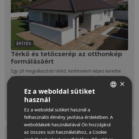
ÉPÍTÉS
Térkő és tetőcserép az otthonkép
formálásáért
Egy jól megválasztott térkő, kerítéselem képes keretbe
foglalni a tereket és az épületet. A Terrán Térkő
×
különböző forma- és színvilágú, illetve textúráltságú
Ez a weboldal sütiket
modelljei a tetőcserepekkel szinergiát alkotva láttak
napvilágot.
használ
HUNGARIAN
Ez a weboldal sütiket használ a
MEGNÉZEM
CROATIAN
felhasználói élmény javítása érdekében. A
ROMANIAN
weboldalunk használatával Ön hozzájárul
az összes süti használatához, a Cookie
SERBIAN