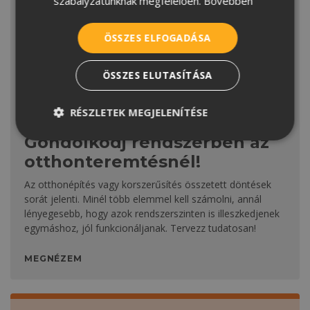
szabályzatunknak megfelelően.
Bővebben
ÖSSZES ELFOGADÁSA
ÖSSZES ELUTASÍTÁSA
RÉSZLETEK MEGJELENÍTÉSE
ÉPÍTÉS
Gondolkodj rendszerben az
otthonteremtésnél!
Az otthonépítés vagy korszerűsítés összetett döntések
sorát jelenti. Minél több elemmel kell számolni, annál
lényegesebb, hogy azok rendszerszinten is illeszkedjenek
egymáshoz, jól funkcionáljanak. Tervezz tudatosan!
MEGNÉZEM