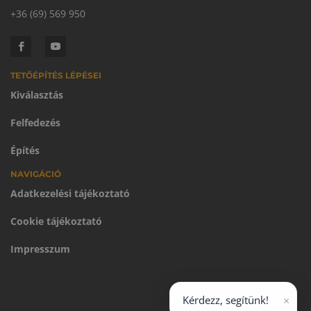
+36 (69) 569 950
TETŐÉPÍTÉS LÉPÉSEI
Kiválasztás
Felfedezés
Építés
NAVIGÁCIÓ
Adatkezelési tájékoztató
Cookie tájékoztató
Impresszum
×
Kérdezz, segítünk!