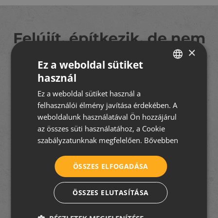
Felújít, építkezik, de nem
×
tudja hogyan fogjon
Ez a weboldal sütiket
hozzá?
használ
HUNGARIAN
A TetőtÉpítek csapata segít eligazodni a tetőfedés
Ez a weboldal sütiket használ a
CROATIAN
rejtelmeiben! Iratkozzon fel
5 részes tudástárunkra
, és
felhasználói élmény javítása érdekében. A
hozzon jó döntést velünk!
ROMANIAN
weboldalunk használatával Ön hozzájárul
az összes süti használatához, a Cookie
SERBIAN
szabályzatunknak megfelelően.
Bővebben
Elfogadom az
adatkezelési tájékoztatót
ÖSSZES ELFOGADÁSA
FELIRATKOZOM
ÖSSZES ELUTASÍTÁSA