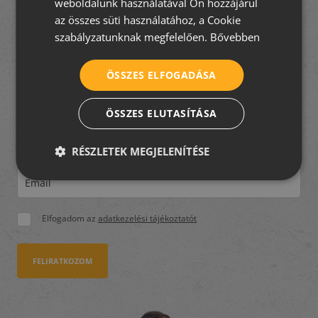
weboldalunk használatával Ön hozzájárul
az összes süti használatához, a Cookie
SERBIAN
Felújít, építkezik, de nem
szabályzatunknak megfelelően.
Bővebben
tudja hogyan fogjon
ÖSSZES ELFOGADÁSA
hozzá?
ÖSSZES ELUTASÍTÁSA
A TetőtÉpítek csapata segít eligazodni a tetőfedés
rejtelmeiben! Iratkozzon fel
5 részes tudástárunkra
, és
hozzon jó döntést velünk!
RÉSZLETEK MEGJELENÍTÉSE
Elfogadom az
adatkezelési tájékoztatót
FELIRATKOZOM