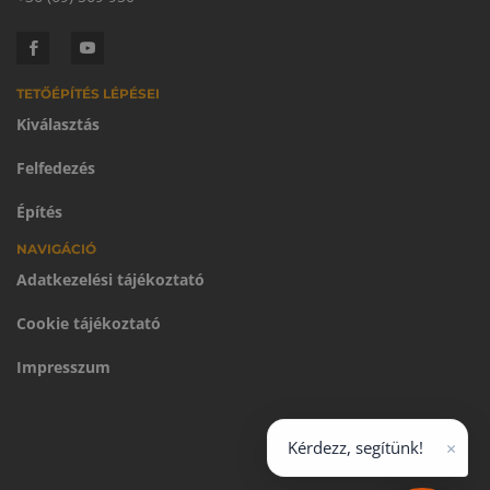
TETŐÉPÍTÉS LÉPÉSEI
Kiválasztás
Felfedezés
Építés
NAVIGÁCIÓ
Adatkezelési tájékoztató
Cookie tájékoztató
Impresszum
×
Kérdezz, segítünk!