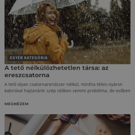
EGYÉB KATEGÓRIA
A tető nélkülözhetetlen társa: az
ereszcsatorna
A tető olyan csatornarendszer nélkül, mintha télen-nyáron
kabrióval hajtanánk: szép időben semmi probléma, de esőben
MEGNÉZEM