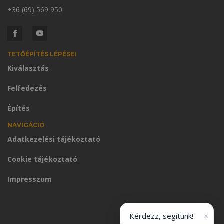
+36 (69) 569 950
TETŐÉPÍTÉS LÉPÉSEI
Kiválasztás
Felfedezés
Építés
NAVIGÁCIÓ
Adatkezelési tájékoztató
Cookie tájékoztató
Impresszum
×
Kérdezz, segítünk!