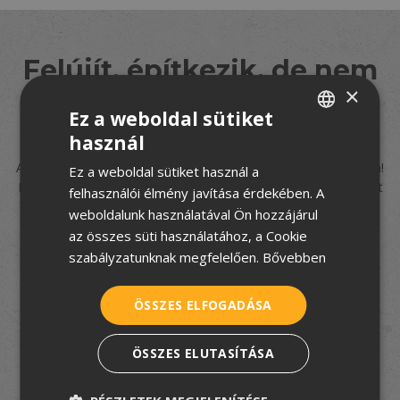
Felújít, építkezik, de nem
×
tudja hogyan fogjon
Ez a weboldal sütiket
hozzá?
használ
HUNGARIAN
A TetőtÉpítek csapata segít eligazodni a tetőfedés rejtelmeiben!
Ez a weboldal sütiket használ a
CROATIAN
Iratkozzon fel
5 részes tudástárunkra
, és hozzon jó döntést
felhasználói élmény javítása érdekében. A
velünk!
ROMANIAN
weboldalunk használatával Ön hozzájárul
az összes süti használatához, a Cookie
SERBIAN
szabályzatunknak megfelelően.
Bővebben
Elfogadom az
adatkezelési tájékoztatót
ÖSSZES ELFOGADÁSA
FELIRATKOZOM
ÖSSZES ELUTASÍTÁSA