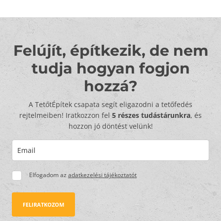
Felújít, építkezik, de nem
tudja hogyan fogjon
hozzá?
A TetőtÉpítek csapata segít eligazodni a tetőfedés
rejtelmeiben! Iratkozzon fel
5 részes tudástárunkra
, és
hozzon jó döntést velünk!
Elfogadom az
adatkezelési tájékoztatót
FELIRATKOZOM