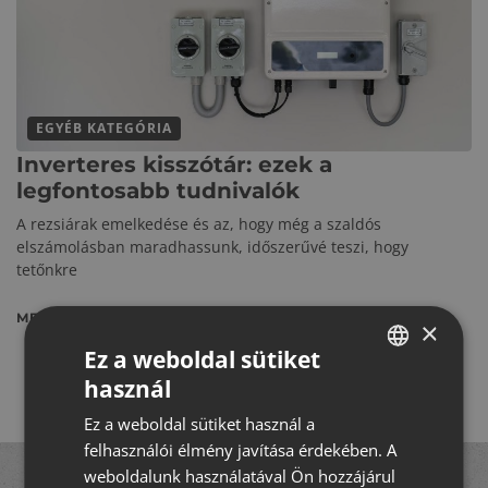
EGYÉB KATEGÓRIA
Inverteres kisszótár: ezek a
legfontosabb tudnivalók
A rezsiárak emelkedése és az, hogy még a szaldós
elszámolásban maradhassunk, időszerűvé teszi, hogy
tetőnkre
MEGNÉZEM
×
Ez a weboldal sütiket
használ
HUNGARIAN
Ez a weboldal sütiket használ a
CROATIAN
felhasználói élmény javítása érdekében. A
ROMANIAN
weboldalunk használatával Ön hozzájárul