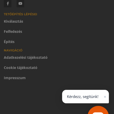
TETŐÉPÍTÉS LÉPÉSEI
Kiválasztás
Felfedezés
Építés
NAVIGÁCIÓ
Adatkezelési tájékoztató
Cookie tájékoztató
Impresszum
×
Kérdezz, segítünk!