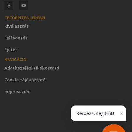
TETŐÉPÍTÉS LÉPÉSEI
Kiválasztás
Felfedezés
Építés
NAVIGÁCIÓ
Adatkezelési tájékoztató
Cookie tájékoztató
Impresszum
×
Kérdezz, segítünk!