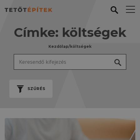
Címke:
költségek
Kezdőlap
/
költségek
Keresés:
SZŰRÉS