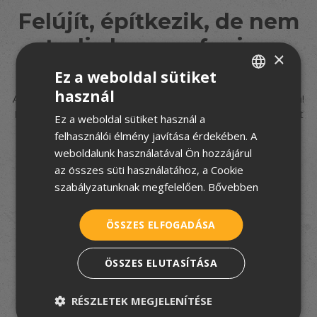
Felújít, építkezik, de nem
tudja hogyan fogjon
×
hozzá?
Ez a weboldal sütiket
használ
A TetőtÉpítek csapata segít eligazodni a tetőfedés rejtelmeiben!
HUNGARIAN
Iratkozzon fel
5 részes tudástárunkra
, és hozzon jó döntést
Ez a weboldal sütiket használ a
CROATIAN
velünk!
felhasználói élmény javítása érdekében. A
ROMANIAN
weboldalunk használatával Ön hozzájárul
az összes süti használatához, a Cookie
SERBIAN
szabályzatunknak megfelelően.
Bővebben
Elfogadom az
adatkezelési tájékoztatót
ÖSSZES ELFOGADÁSA
FELIRATKOZOM
ÖSSZES ELUTASÍTÁSA
RÉSZLETEK MEGJELENÍTÉSE