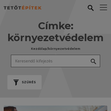
Címke:
környezetvédelem
Kezdőlap
/
környezetvédelem
Keresés:
SZŰRÉS