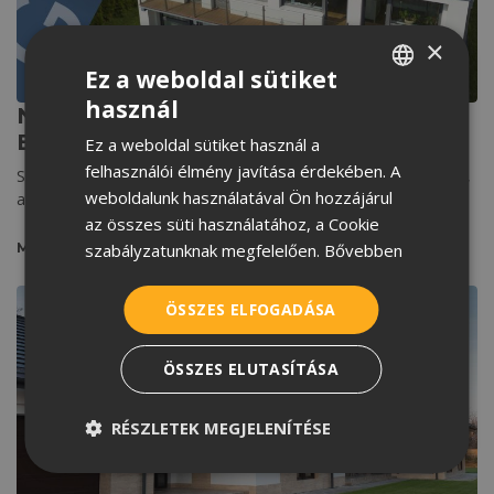
×
Ez a weboldal sütiket
EGYÉB KATEGÓRIA
használ
Napelemes tetőcserepet szeretne?
HUNGARIAN
Ezeket érdemes tudni róla
Ez a weboldal sütiket használ a
CROATIAN
felhasználói élmény javítása érdekében. A
Szolár tetőcserepet helyezne fel otthonára, de vannak kérdései,
ROMANIAN
weboldalunk használatával Ön hozzájárul
amikre még nem kapott választ? Olvassa el
az összes süti használatához, a Cookie
SERBIAN
szabályzatunknak megfelelően.
Bővebben
MEGNÉZEM
ÖSSZES ELFOGADÁSA
ÖSSZES ELUTASÍTÁSA
RÉSZLETEK MEGJELENÍTÉSE