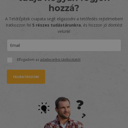
hozzá?
A TetőtÉpítek csapata segít eligazodni a tetőfedés rejtelmeiben!
Iratkozzon fel
5 részes tudástárunkra
, és hozzon jó döntést
velünk!
Elfogadom az
adatkezelési tájékoztatót
FELIRATKOZOM