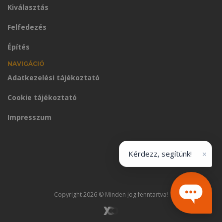
Kiválasztás
Felfedezés
Építés
NAVIGÁCIÓ
Adatkezelési tájékoztató
Cookie tájékoztató
Impresszum
×
Kérdezz, segítünk!
Copyright 2026 © Minden jog fenntartva!