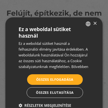
Felújít, építkezik, de nem
tudja hogyan fogjon
×
Ez a weboldal sütiket
hozzá?
használ
HUNGARIAN
A TetőtÉpítek csapata segít eligazodni a tetőfedés
Ez a weboldal sütiket használ a
rejtelmeiben! Iratkozzon fel
5 részes tudástárunkra
, és
CROATIAN
felhasználói élmény javítása érdekében. A
hozzon jó döntést velünk!
ROMANIAN
weboldalunk használatával Ön hozzájárul
az összes süti használatához, a Cookie
SERBIAN
szabályzatunknak megfelelően.
Bővebben
Elfogadom az
adatkezelési tájékoztatót
ÖSSZES ELFOGADÁSA
FELIRATKOZOM
ÖSSZES ELUTASÍTÁSA
RÉSZLETEK MEGJELENÍTÉSE