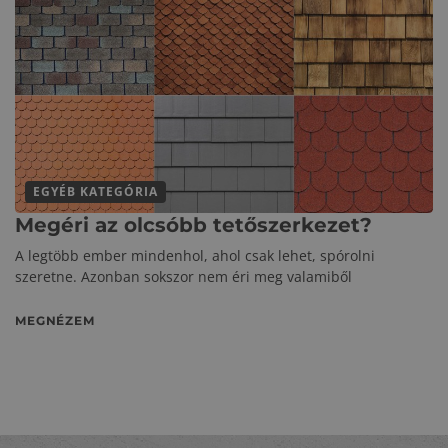
EGYÉB KATEGÓRIA
Megéri az olcsóbb tetőszerkezet?
A legtöbb ember mindenhol, ahol csak lehet, spórolni
szeretne. Azonban sokszor nem éri meg valamiből
MEGNÉZEM