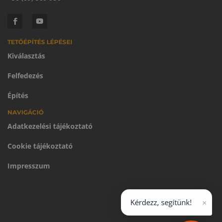
TETŐÉPÍTÉS LÉPÉSEI
Kiválasztás
Felfedezés
Építés
NAVIGÁCIÓ
Adatkezelési tájékoztató
Cookie tájékoztató
Impresszum
×
Kérdezz, segítünk!