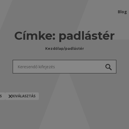
Blog
Címke:
padlástér
Kezdőlap
/
padlástér
Keresés:
S
KIVÁLASZTÁS