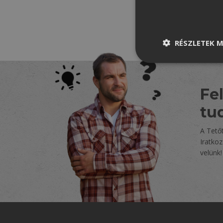
RÉSZLETEK M
Fel
tu
A Tetőt
Iratko
velünk!