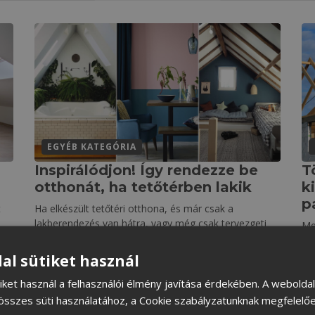
EGYÉB KATEGÓRIA
l
Inspirálódjon! Így rendezze be
T
otthonát, ha tetőtérben lakik
k
p
t
Ha elkészült tetőtéri otthona, és már csak a
lakberendezés van hátra, vagy még csak tervezgeti
Me
ide
MEGNÉZEM
al sütiket használ
M
iket használ a felhasználói élmény javítása érdekében. A webolda
összes süti használatához, a Cookie szabályzatunknak megfelelőe