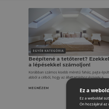
EGYÉB KATEGÓRIA
Beépítené a tetőteret? Ezekke
a lépésekkel számoljon!
Korábban számos kisebb méretű faház, pajta épül
abból a célból, hogy az állattartáshoz és/vagy a
MEGNÉZEM
Ez a webold
Ez a weboldal süt
Ön hozzájárul az 