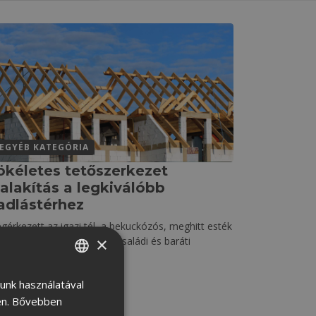
EGYÉB KATEGÓRIA
ökéletes tetőszerkezet
ialakítás a legkiválóbb
adlástérhez
gérkezett az igazi tél, a bekuckózós, meghitt esték
×
je. Az olvasás, filmnézés, családi és baráti
EGNÉZEM
lunk használatával
HUNGARIAN
n.
Bővebben
CROATIAN