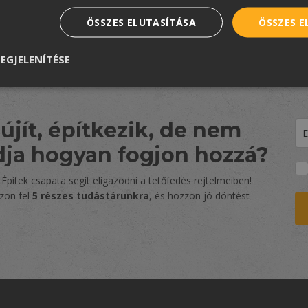
ÖSSZES ELUTASÍTÁSA
ÖSSZES 
EGJELENÍTÉSE
újít, építkezik, de nem
dja hogyan fogjon hozzá?
Építek csapata segít eligazodni a tetőfedés rejtelmeiben!
zzon fel
5 részes tudástárunkra
, és hozzon jó döntést