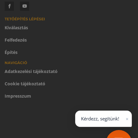
TETŐÉPÍTÉS LÉPÉSEI
Kiválasztás
Felfedezés
Építés
NAVIGÁCIÓ
Adatkezelési tájékoztató
Cookie tájékoztató
Impresszum
×
Kérdezz, segítünk!