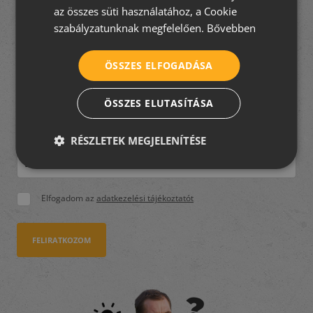
az összes süti használatához, a Cookie
SERBIAN
Felújít, építkezik, de nem
szabályzatunknak megfelelően.
Bővebben
tudja hogyan fogjon
ÖSSZES ELFOGADÁSA
hozzá?
A TetőtÉpítek csapata segít eligazodni a tetőfedés
ÖSSZES ELUTASÍTÁSA
rejtelmeiben! Iratkozzon fel
5 részes tudástárunkra
, és
hozzon jó döntést velünk!
RÉSZLETEK MEGJELENÍTÉSE
Elfogadom az
adatkezelési tájékoztatót
FELIRATKOZOM