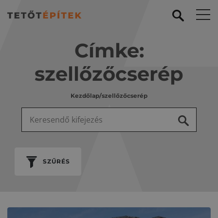
Címke:
szellőzőcserép
Kezdőlap
/
szellőzőcserép
Keresés:
SZŰRÉS