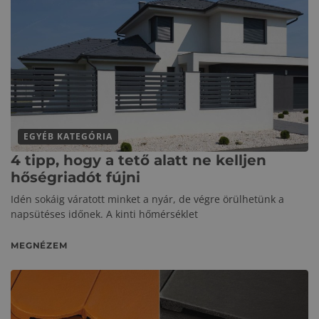
EGYÉB KATEGÓRIA
4 tipp, hogy a tető alatt ne kelljen
hőségriadót fújni
Idén sokáig váratott minket a nyár, de végre örülhetünk a
napsütéses időnek. A kinti hőmérséklet
MEGNÉZEM