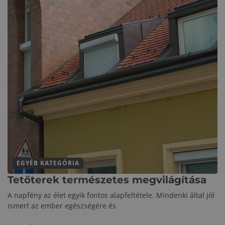
EGYÉB KATEGÓRIA
Tetőterek természetes megvilágítása
A napfény az élet egyik fontos alapfeltétele. Mindenki által jól
ismert az ember egészségére és