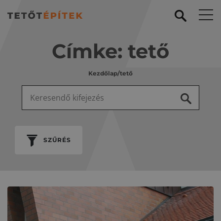
Címke:
tető
Kezdőlap
/
tető
Keresés:
SZŰRÉS