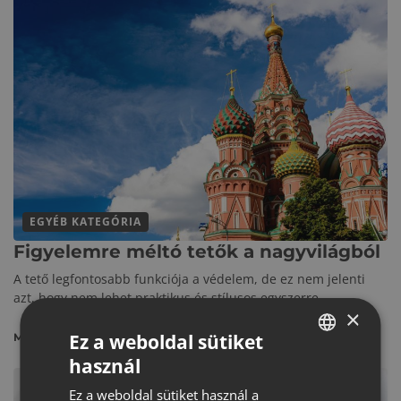
EGYÉB KATEGÓRIA
Figyelemre méltó tetők a nagyvilágból
A tető legfontosabb funkciója a védelem, de ez nem jelenti
azt, hogy nem lehet praktikus és stílusos egyszerre.
×
Ez a weboldal sütiket
MEGNÉZEM
használ
HUNGARIAN
Ez a weboldal sütiket használ a
CROATIAN