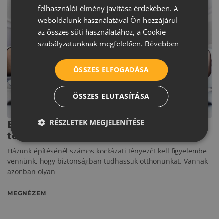
felhasználói élmény javítása érdekében. A
ROMANIAN
weboldalunk használatával Ön hozzájárul
az összes süti használatához, a Cookie
SERBIAN
szabályzatunknak megfelelően.
Bővebben
ÖSSZES ELFOGADÁSA
ÖSSZES ELUTASÍTÁSA
EGYÉB KATEGÓRIA
RÉSZLETEK MEGJELENÍTÉSE
Ezeket érdemes tudni a
tetőbiztosításról
Házunk építésénél számos kockázati tényezőt kell figyelembe
vennünk, hogy biztonságban tudhassuk otthonunkat. Vannak
azonban olyan
MEGNÉZEM