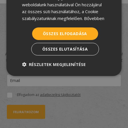
ROMANIAN
weboldalunk használatával Ön hozzájárul
az összes süti használatához, a Cookie
SERBIAN
szabályzatunknak megfelelően.
Bővebben
Felújít, építkezik, de nem
tudja hogyan fogjon
ÖSSZES ELFOGADÁSA
hozzá?
ÖSSZES ELUTASÍTÁSA
A TetőtÉpítek csapata segít eligazodni a tetőfedés rejtelmeiben!
Iratkozzon fel
5 részes tudástárunkra
, és hozzon jó döntést
RÉSZLETEK MEGJELENÍTÉSE
velünk!
Elfogadom az
adatkezelési tájékoztatót
FELIRATKOZOM