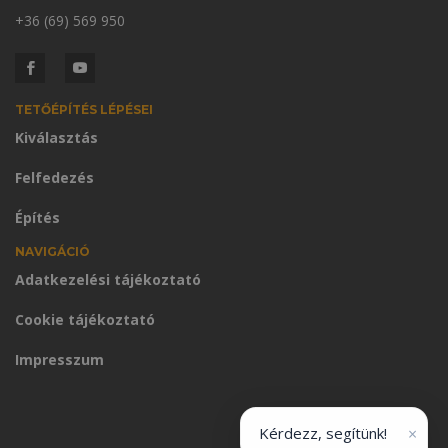
+36 (69) 569 950
TETŐÉPÍTÉS LÉPÉSEI
Kiválasztás
Felfedezés
Építés
NAVIGÁCIÓ
Adatkezelési tájékoztató
Cookie tájékoztató
Impresszum
×
Kérdezz, segítünk!