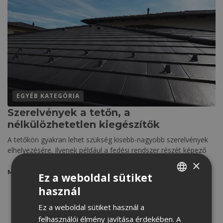
EGYÉB KATEGÓRIA
Szerelvények a tetőn, a
nélkülözhetetlen kiegészítők
A tetőkön gyakran lehet szükség kisebb-nagyobb szerelvények
elhelyezésére. Ilyenek például a fedési rendszer részét képező
×
MEGNÉZEM
Ez a weboldal sütiket
használ
HUNGARIAN
Ez a weboldal sütiket használ a
CROATIAN
felhasználói élmény javítása érdekében. A