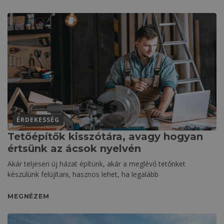
ÉRDEKESSÉG
Tetőépítők kisszótára, avagy hogyan
értsünk az ácsok nyelvén
Akár teljesen új házat építünk, akár a meglévő tetőnket
készülünk felújítani, hasznos lehet, ha legalább
MEGNÉZEM