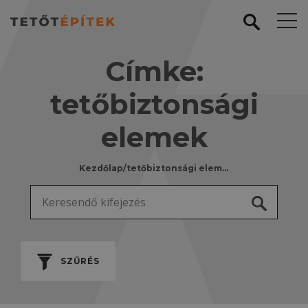
Címke:
tetőbiztonsági
elemek
Kezdőlap
/
tetőbiztonsági elemek
Keresés:
SZŰRÉS