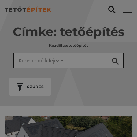
Címke:
tetőépítés
Kezdőlap
/
tetőépítés
Keresés:
SZŰRÉS