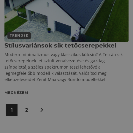
TRENDEK
Stílusvariánsok sík tetőcserepekkel
Modern minimalizmus vagy klasszikus külcsín? A Terrán sík
tetőcserepeinek letisztult vonalvezetése és gazdag
színpalettája széles spektrumon teszi lehetővé a
legmegfelelőbb modell kiválasztását. Valósítsd meg
elképzeléseidet Zenit Max vagy Rundo modellekkel.
MEGNÉZEM
Bejegyzések
1
2
Következő
lapozása