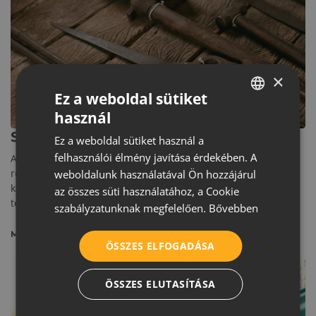
×
Ez a weboldal sütiket
ÉPÍTÉS
használ
HUNGARIAN
Szerszámpaletta: Fel a tetőre!
Ez a weboldal sütiket használ a
CROATIAN
felhasználói élmény javítása érdekében. A
A tetőépítéshez köthető eszközök fejlődése, átalakulása
ROMANIAN
rendkívül színes képet mutat. Nézzük, milyen kellékek
weboldalunk használatával Ön hozzájárul
kellettek ahhoz, hogy hosszú élettartammal bíró, esztétikus
az összes süti használatához, a Cookie
SERBIAN
tetők épüljenek.
szabályzatunknak megfelelően.
Bővebben
MEGNÉZEM
ÖSSZES ELFOGADÁSA
ÖSSZES ELUTASÍTÁSA