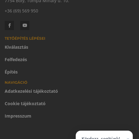
7754 Bóly, Tompa Mihály u. 10.
+36 (69) 569 950
TETŐÉPÍTÉS LÉPÉSEI
Kiválasztás
Felfedezés
Építés
NAVIGÁCIÓ
Adatkezelési tájékoztató
Cookie tájékoztató
Impresszum
×
Kérdezz, segítünk!