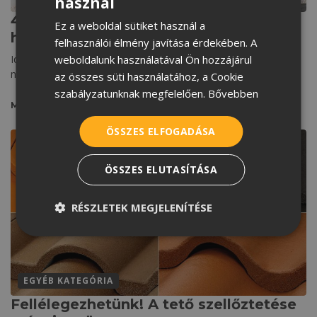
használ
HUNGARIAN
4 tipp, hogy a tető alatt ne kelljen
Ez a weboldal sütiket használ a
CROATIAN
hőségriadót fújni
felhasználói élmény javítása érdekében. A
ROMANIAN
weboldalunk használatával Ön hozzájárul
Idén sokáig váratott minket a nyár, de végre örülhetünk a
napsütéses időnek. A kinti hőmérséklet
az összes süti használatához, a Cookie
SERBIAN
szabályzatunknak megfelelően.
Bővebben
MEGNÉZEM
ÖSSZES ELFOGADÁSA
ÖSSZES ELUTASÍTÁSA
RÉSZLETEK MEGJELENÍTÉSE
EGYÉB KATEGÓRIA
Fellélegezhetünk! A tető szellőztetése