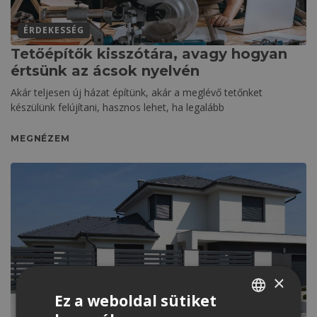
ÉRDEKESSÉG
Tetőépítők kisszótára, avagy hogyan
értsünk az ácsok nyelvén
Akár teljesen új házat építünk, akár a meglévő tetőnket
készülünk felújítani, hasznos lehet, ha legalább
MEGNÉZEM
×
Ez a weboldal sütiket
EGYÉB KATEGÓRIA