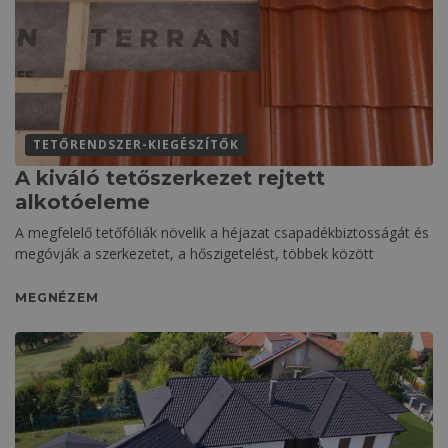
TETŐRENDSZER-KIEGÉSZÍTŐK
A kiváló tetőszerkezet rejtett
alkotóeleme
A megfelelő tetőfóliák növelik a héjazat csapadékbiztosságát és
megóvják a szerkezetet, a hőszigetelést, többek között
MEGNÉZEM