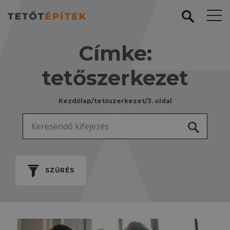
Címke:
tetőszerkezet
Kezdőlap
/
tetőszerkezet
/
3. oldal
Keresés:
SZŰRÉS