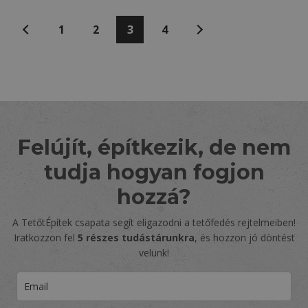
Bejegyzések
Előző
1
2
3
4
Következő
lapozása
Felújít, építkezik, de nem
tudja hogyan fogjon
hozzá?
A TetőtÉpítek csapata segít eligazodni a tetőfedés rejtelmeiben!
Iratkozzon fel
5 részes tudástárunkra
, és hozzon jó döntést
velünk!