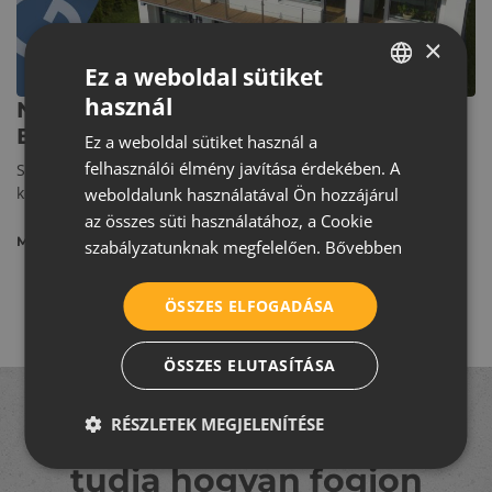
×
Ez a weboldal sütiket
EGYÉB KATEGÓRIA
használ
Napelemes tetőcserepet szeretne?
HUNGARIAN
Ezeket érdemes tudni róla
Ez a weboldal sütiket használ a
CROATIAN
felhasználói élmény javítása érdekében. A
Szolár tetőcserepet helyezne fel otthonára, de vannak
ROMANIAN
kérdései, amikre még nem kapott választ? Olvassa el
weboldalunk használatával Ön hozzájárul
az összes süti használatához, a Cookie
SERBIAN
MEGNÉZEM
szabályzatunknak megfelelően.
Bővebben
ÖSSZES ELFOGADÁSA
ÖSSZES ELUTASÍTÁSA
RÉSZLETEK MEGJELENÍTÉSE
Felújít, építkezik, de nem
tudja hogyan fogjon