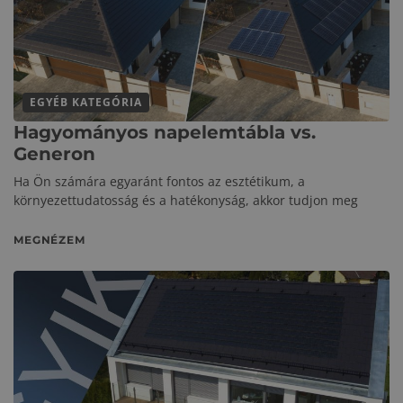
EGYÉB KATEGÓRIA
Hagyományos napelemtábla vs.
Generon
Ha Ön számára egyaránt fontos az esztétikum, a
környezettudatosság és a hatékonyság, akkor tudjon meg
MEGNÉZEM