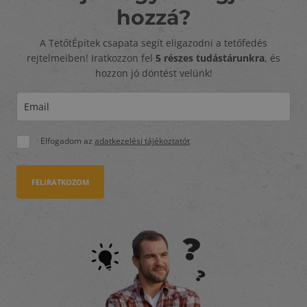
hozzá?
A TetőtÉpítek csapata segít eligazodni a tetőfedés
rejtelmeiben! Iratkozzon fel
5 részes tudástárunkra
, és
hozzon jó döntést velünk!
Elfogadom az
adatkezelési tájékoztatót
FELIRATKOZOM