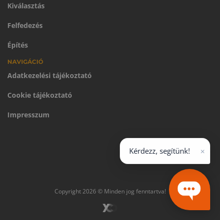
Kiválasztás
Felfedezés
Építés
NAVIGÁCIÓ
Adatkezelési tájékoztató
Cookie tájékoztató
Impresszum
×
Kérdezz, segítünk!
Copyright 2026 © Minden jog fenntartva!