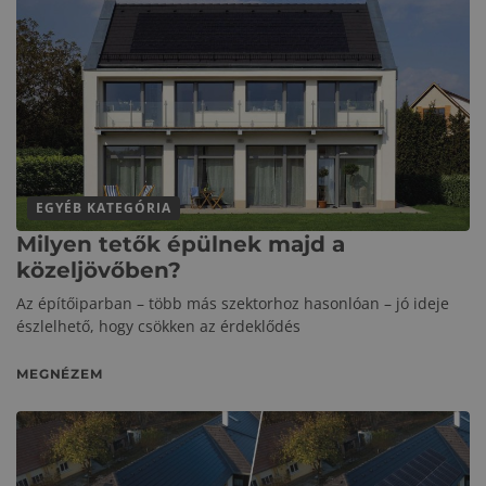
EGYÉB KATEGÓRIA
Milyen tetők épülnek majd a
közeljövőben?
Az építőiparban – több más szektorhoz hasonlóan – jó ideje
észlelhető, hogy csökken az érdeklődés
MEGNÉZEM