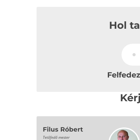
Hol t
Felfede
Kér
Filus Róbert
Tetőfedő mester