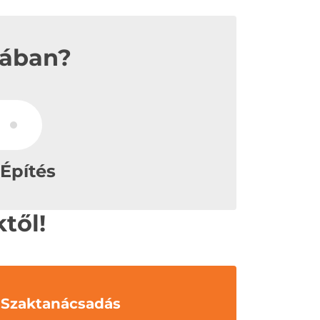
tában?
Építés
től!
Szaktanácsadás