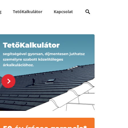
Keresés:
g
TetőKalkulátor
Kapcsolat
apcsolódó tartalmak