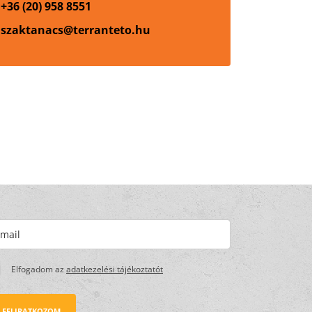
+36 (20) 958 8551
szaktanacs@terranteto.hu
Elfogadom az
adatkezelési tájékoztatót
FELIRATKOZOM