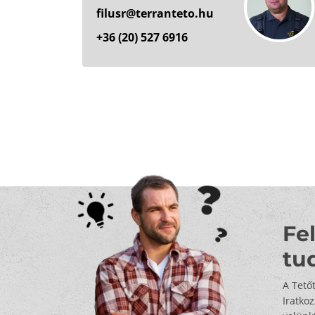
filusr@terranteto.hu
+36 (20) 527 6916
Fel
tu
A Tető
Iratko