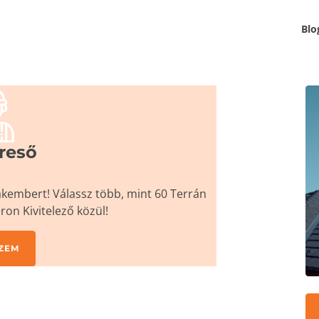
Blo
K
reső
akembert! Válassz több, mint 60 Terrán
ron Kivitelező közül!
ZEM