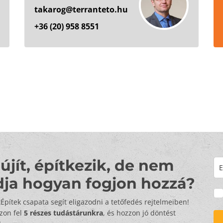
takarog@terranteto.hu
+36 (20) 958 8551
újít, építkezik, de nem
dja hogyan fogjon hozzá?
tÉpítek csapata segít eligazodni a tetőfedés rejtelmeiben!
zzon fel
5 részes tudástárunkra
, és hozzon jó döntést