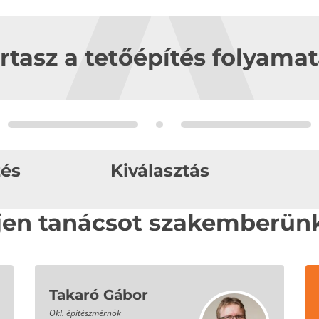
artasz a tetőépítés folyama
zés
Kiválasztás
jen tanácsot szakemberünk
Takaró Gábor
Okl. építészmérnök