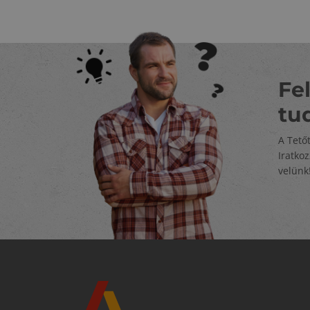
Fel
tu
A Tető
Iratko
velünk