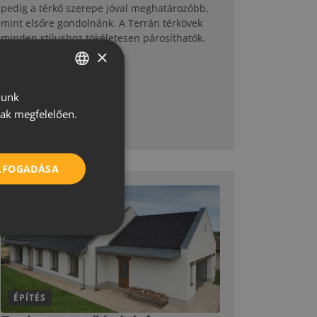
pedig a térkő szerepe jóval meghatározóbb,
mint elsőre gondolnánk. A Terrán térkövek
minden stílushoz tökéletesen párosíthatók.
×
lunk
HUNGARIAN
nak megfelelően.
CROATIAN
MEGNÉZEM
ROMANIAN
ELFOGADÁSA
SERBIAN
ÉPÍTÉS