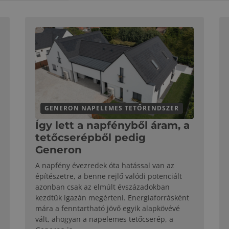
GENERON NAPELEMES TETŐRENDSZER
Így lett a napfényből áram, a
tetőcserépből pedig
Generon
A napfény évezredek óta hatással van az
építészetre, a benne rejlő valódi potenciált
azonban csak az elmúlt évszázadokban
kezdtük igazán megérteni. Energiaforrásként
mára a fenntartható jövő egyik alapkövévé
vált, ahogyan a napelemes tetőcserép, a