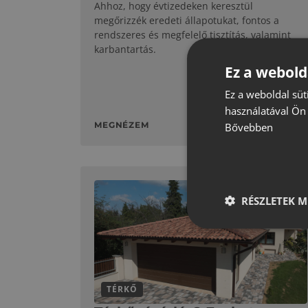
Ahhoz, hogy évtizedeken keresztül
megőrizzék eredeti állapotukat, fontos a
rendszeres és megfelelő tisztítás, valamint
karbantartás.
Ez a webold
Ez a weboldal süt
használatával Ön 
MEGNÉZEM
Bővebben
RÉSZLETEK M
TÉRKŐ