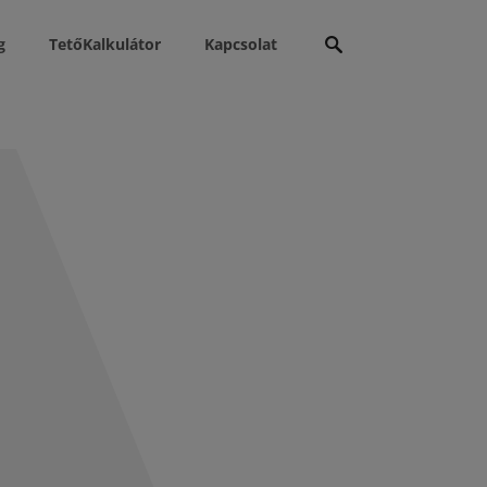
Keresés:
g
TetőKalkulátor
Kapcsolat