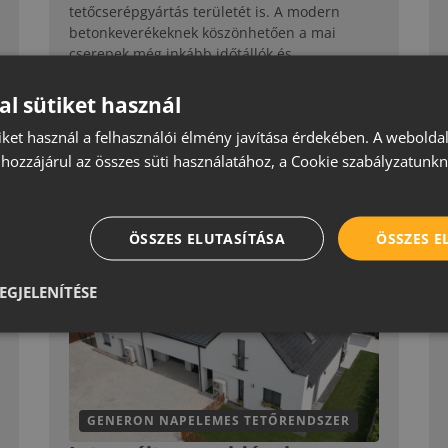
tetőcserépgyártás területét is. A modern
betonkeverékeknek köszönhetően a mai
cserepek még inkább időtállók és
ellenállóbbak, mint valaha. Ráadásul a Zenit
Max Gesztenyebarna Elegant és Carbon
al sütiket használ
Resistor, valamint a Rundo Tégla Elegant
iket használ a felhasználói élmény javítása érdekében. A webolda
modellek most akciós áron érhetők el.
hozzájárul az összes süti használatához, a Cookie szabályzatunk
MEGNÉZEM
ÖSSZES ELUTASÍTÁSA
ÖSSZES 
EGJELENÍTÉSE
GENERON NAPELEMES TETŐRENDSZER