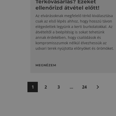
Térkővásárlás? Ezeket
ellenőrizd átvétel előtt!
Az elvárásoknak megfelelő térkő kiválasztása
csak az első lépés ahhoz, hogy hosszú távon
elégedettek legyünk a kerti burkolatokkal. Az
átvételtől a beépítésig is sokat tehetünk
annak érdekében, hogy csalódások és
kompromisszumok nélkül élvezhessük az
udvari terek nyújtotta előnyöket és örömöket.
MEGNÉZEM
Következő
1
2
3
…
24
»