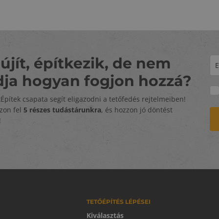
újít, építkezik, de nem
dja hogyan fogjon hozzá?
tÉpítek csapata segít eligazodni a tetőfedés rejtelmeiben!
zzon fel
5 részes tudástárunkra
, és hozzon jó döntést
!
TETŐÉPÍTÉS LÉPÉSEI
Kiválasztás