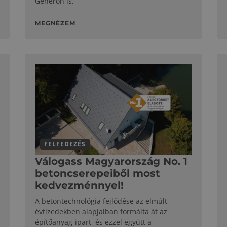
Generon is.
MEGNÉZEM
FELFEDEZÉS
Válogass Magyarország No. 1
betoncserepeiből most
kedvezménnyel!
A betontechnológia fejlődése az elmúlt
évtizedekben alapjaiban formálta át az
építőanyag-ipart, és ezzel együtt a