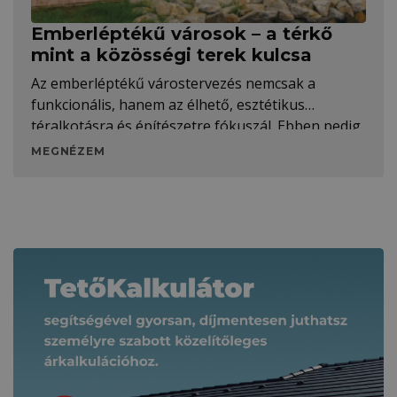
Emberléptékű városok – a térkő
mint a közösségi terek kulcsa
Az emberléptékű várostervezés nemcsak a
funkcionális, hanem az élhető, esztétikus
téralkotásra és építészetre fókuszál. Ebben pedig
a térkő szerepe jóval meghatározóbb, mint elsőre
MEGNÉZEM
gondolnánk. A Terrán térkövek minden stílushoz
tökéletesen párosíthatók.
Kapcsolódó tartalmak