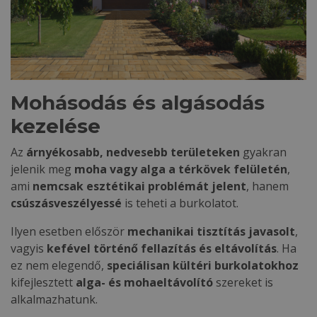
Mohásodás és algásodás
kezelése
Az
árnyékosabb, nedvesebb területeken
gyakran
jelenik meg
moha vagy alga a térkövek felületén
,
ami
nemcsak esztétikai problémát jelent
, hanem
csúszásveszélyessé
is teheti a burkolatot.
Ilyen esetben először
mechanikai tisztítás javasolt
,
vagyis
kefével történő fellazítás és eltávolítás
. Ha
ez nem elegendő,
speciálisan kültéri burkolatokhoz
kifejlesztett
alga- és mohaeltávolító
szereket is
alkalmazhatunk.