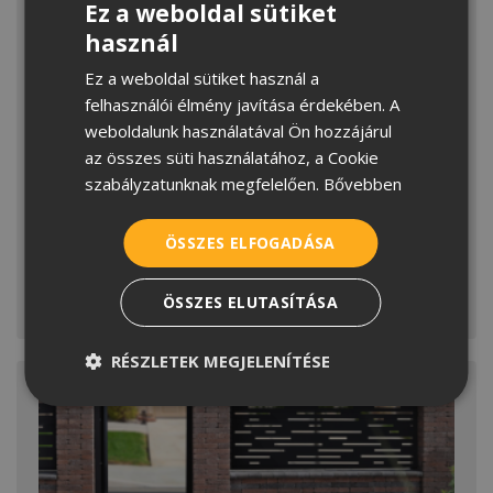
Ez a weboldal sütiket
használ
HUNGARIAN
Ez a weboldal sütiket használ a
CROATIAN
felhasználói élmény javítása érdekében. A
ROMANIAN
weboldalunk használatával Ön hozzájárul
az összes süti használatához, a Cookie
Terekből életterek legújabb
SERBIAN
szabályzatunknak megfelelően.
Bővebben
díszburkolatainkkal
A térkő ma már nem csupán burkolat, összeköt,
ÖSSZES ELFOGADÁSA
keretet ad, számos funkciót tölt be, az épített
környezet egyik legfontosabb kiegészítő eleme.
Ennek megfelelően a Terrán Térkő is
ÖSSZES ELUTASÍTÁSA
MEGNÉZEM
folyamatosan fejlődik, új koncepciókkal és
innovációkkal bővítve a palettát.
RÉSZLETEK MEGJELENÍTÉSE