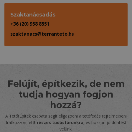
Szaktanácsadás
+36 (20) 958 8551
szaktanacs@terranteto.hu
Felújít, építkezik, de nem
tudja hogyan fogjon
hozzá?
A TetőtÉpítek csapata segít eligazodni a tetőfedés rejtelmeiben!
Iratkozzon fel
5 részes tudástárunkra
, és hozzon jó döntést
velünk!