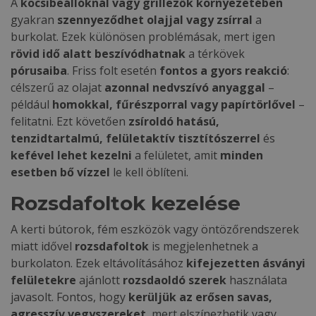
A
kocsibeállóknál vagy grillezők környezetében
gyakran
szennyeződhet olajjal vagy zsírral
a
burkolat. Ezek különösen problémásak, mert igen
rövid idő alatt beszívódhatnak
a térkövek
pórusaiba
. Friss folt esetén
fontos a gyors reakció
:
célszerű az olajat
azonnal nedvszívó anyaggal
–
például
homokkal, fűrészporral vagy papírtörlővel
–
felitatni. Ezt követően
zsíroldó hatású,
tenzidtartalmú, felületaktív tisztítószerrel
és
kefével lehet kezelni
a felületet, amit
minden
esetben bő vízzel
le kell öblíteni.
Rozsdafoltok kezelése
A kerti bútorok, fém eszközök vagy öntözőrendszerek
miatt idővel
rozsdafoltok
is megjelenhetnek a
burkolaton. Ezek eltávolításához
kifejezetten ásványi
felületekre
ajánlott
rozsdaoldó szerek
használata
javasolt. Fontos, hogy
kerüljük az erősen savas,
agresszív vegyszereket
, mert elszínezhetik vagy