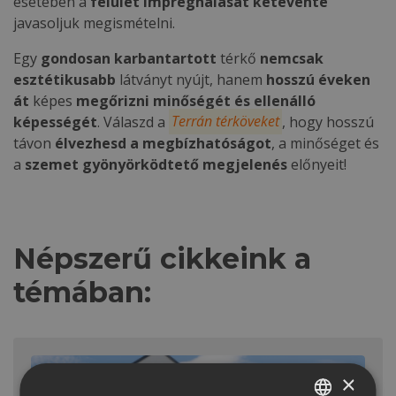
esetében a
felület impregnálását
kétévente
javasoljuk megismételni.
Egy
gondosan karbantartott
térkő
nemcsak
esztétikusabb
látványt nyújt, hanem
hosszú éveken
át
képes
megőrizni minőségét és ellenálló
képességét
. Válaszd a
Terrán térköveket
, hogy hosszú
távon
élvezhesd a megbízhatóságot
, a minőséget és
a
szemet gyönyörködtető megjelenés
előnyeit!
Népszerű cikkeink a
témában:
×