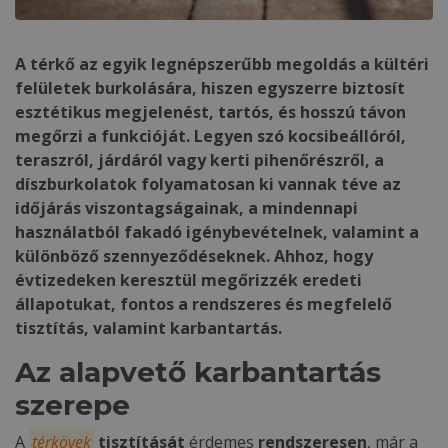
A térkő az egyik legnépszerűbb megoldás a kültéri
felületek burkolására, hiszen egyszerre biztosít
esztétikus megjelenést, tartós, és hosszú távon
megőrzi a funkcióját. Legyen szó kocsibeállóról,
teraszról, járdáról vagy kerti pihenőrészről, a
díszburkolatok folyamatosan ki vannak téve az
időjárás viszontagságainak, a mindennapi
használatból fakadó igénybevételnek, valamint a
különböző szennyeződéseknek. Ahhoz, hogy
évtizedeken keresztül megőrizzék eredeti
állapotukat, fontos a rendszeres és megfelelő
tisztítás, valamint karbantartás.
Az alapvető karbantartás
szerepe
A
térkövek
tisztítását
érdemes
rendszeresen
, már a