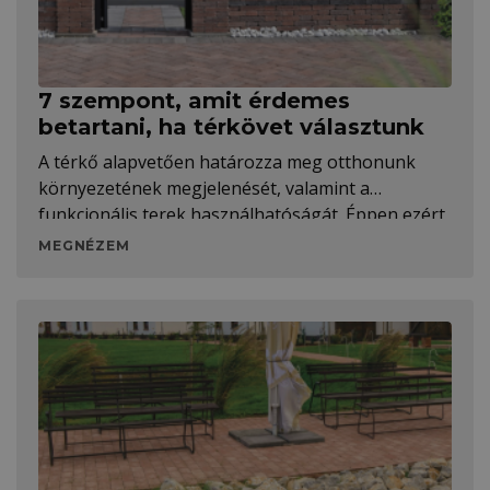
7 szempont, amit érdemes
betartani, ha térkövet választunk
A térkő alapvetően határozza meg otthonunk
környezetének megjelenését, valamint a
funkcionális terek használhatóságát. Éppen ezért
érdemes több szempontot is mérlegelni, mielőtt
MEGNÉZEM
kiválasztjuk a megfelelő modelleket.