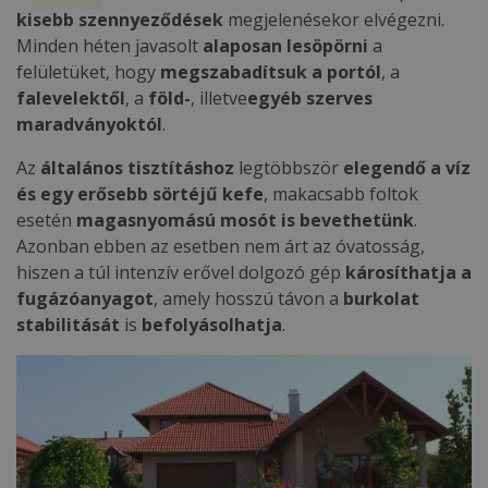
kisebb szennyeződések
megjelenésekor elvégezni.
Minden héten javasolt
alaposan lesöpörni
a
felületüket, hogy
megszabadítsuk a portól
, a
falevelektől
, a
föld-
, illetve
egyéb szerves
maradványoktól
.
Az
általános tisztításhoz
legtöbbször
elegendő a víz
és egy erősebb sörtéjű kefe
, makacsabb foltok
esetén
magasnyomású mosót is bevethetünk
.
Azonban ebben az esetben nem árt az óvatosság,
hiszen a túl intenzív erővel dolgozó gép
károsíthatja a
fugázóanyagot
, amely hosszú távon a
burkolat
stabilitását
is
befolyásolhatja
.