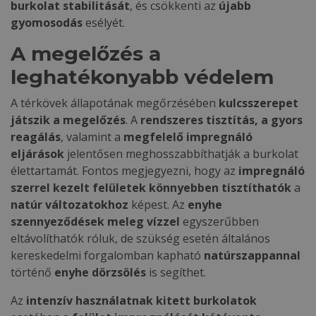
burkolat stabilitását
, és csökkenti az
újabb
gyomosodás
esélyét.
A megelőzés a
leghatékonyabb védelem
A térkövek állapotának megőrzésében
kulcsszerepet
játszik a megelőzés
. A
rendszeres tisztítás, a gyors
reagálás
, valamint a
megfelelő impregnáló
eljárások
jelentősen meghosszabbíthatják a burkolat
élettartamát. Fontos megjegyezni, hogy az
impregnáló
szerrel kezelt felületek
könnyebben tisztíthatók
a
natúr változatokhoz
képest. Az
enyhe
szennyeződések
meleg vízzel
egyszerűbben
eltávolíthatók róluk, de szükség esetén általános
kereskedelmi forgalomban kapható
natúrszappannal
történő
enyhe dörzsölés
is segíthet.
Az
intenzív használatnak kitett burkolatok