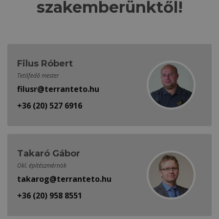
szakemberünktől!
Filus Róbert
Tetőfedő mester
filusr@terranteto.hu
+36 (20) 527 6916
Takaró Gábor
Okl. építészmérnök
takarog@terranteto.hu
+36 (20) 958 8551