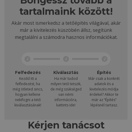
Böngéssz tovább a
tartalmaink között!
Akár most ismerkedsz a tetőépítés világával, akár
már a kivitelezés küszöbén állsz, segítünk
megtalálni a számodra hasznos információkat.
Felfedezés
Kiválasztás
Építés
Kezdd itt a
Ha már tudod
Már csak a konkrét
felfedezést, ha
milyen tető tetszik,
adatok és a
még ötleted sincs,
de még szükséged
kivitelezés módja
hogyan kellene
van némi
érdekel? Akkor te
nekifogni a tető
információra,
már az “Építés”
kiválasztásának!
kattints ide!
lépésnél tartasz.
Kérjen tanácsot