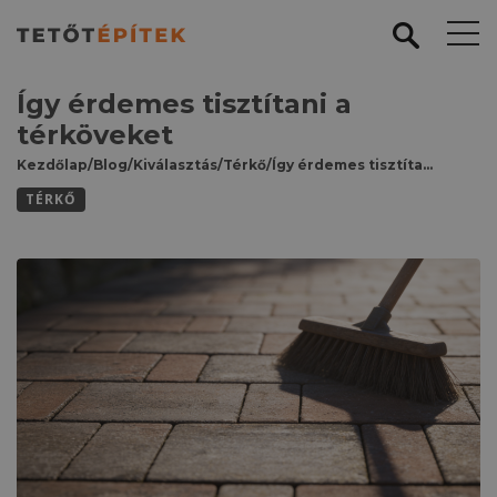
Így érdemes tisztítani a
térköveket
Kezdőlap
/
Blog
/
Kiválasztás
/
Térkő
/
Így érdemes tisztítani a térköveket
TÉRKŐ