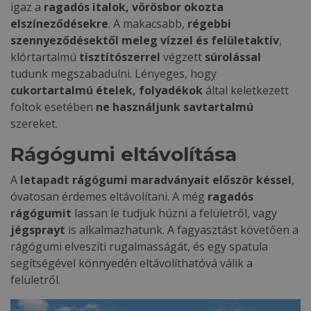
igaz a
ragadós italok, vörösbor okozta
elszíneződésekre
. A makacsabb,
régebbi
szennyeződésektől meleg vízzel és felületaktív
,
klórtartalmú
tisztítószerrel
végzett
súrolással
tudunk megszabadulni. Lényeges, hogy
cukortartalmú ételek, folyadékok
által keletkezett
foltok esetében
ne használjunk savtartalmú
szereket.
Rágógumi eltávolítása
A
letapadt rágógumi maradványait
először késsel
,
óvatosan érdemes eltávolítani. A még
ragadós
rágógumit
lassan le tudjuk húzni a felületről, vagy
jégsprayt
is alkalmazhatunk. A fagyasztást követően a
rágógumi elveszíti rugalmasságát, és egy spatula
segítségével könnyedén eltávolíthatóvá válik a
felületről.