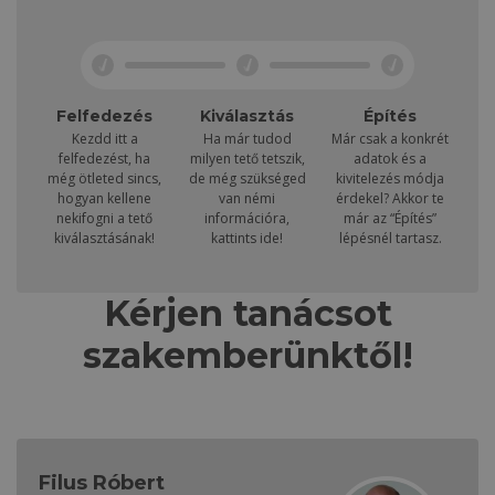
Felfedezés
Kiválasztás
Építés
Kezdd itt a
Ha már tudod
Már csak a konkrét
felfedezést, ha
milyen tető tetszik,
adatok és a
még ötleted sincs,
de még szükséged
kivitelezés módja
hogyan kellene
van némi
érdekel? Akkor te
nekifogni a tető
információra,
már az “Építés”
kiválasztásának!
kattints ide!
lépésnél tartasz.
Kérjen tanácsot
szakemberünktől!
Filus Róbert