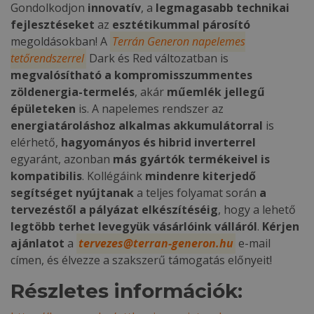
Gondolkodjon
innovatív
, a
legmagasabb technikai
fejlesztéseket
az
esztétikummal párosító
megoldásokban! A
Terrán Generon napelemes
tetőrendszerrel
Dark és Red változatban is
megvalósítható a kompromisszummentes
zöldenergia-termelés
, akár
műemlék jellegű
épületeken
is. A napelemes rendszer az
energiatároláshoz alkalmas akkumulátorral
is
elérhető,
hagyományos és hibrid inverterrel
egyaránt, azonban
más gyártók termékeivel is
kompatibilis
. Kollégáink
mindenre kiterjedő
segítséget nyújtanak
a teljes folyamat során
a
tervezéstől a pályázat elkészítéséig
, hogy a lehető
legtöbb terhet levegyük vásárlóink válláról
.
Kérjen
ajánlatot
a
tervezes@terran-generon.hu
e-mail
címen, és élvezze a szakszerű támogatás előnyeit!
Részletes információk: