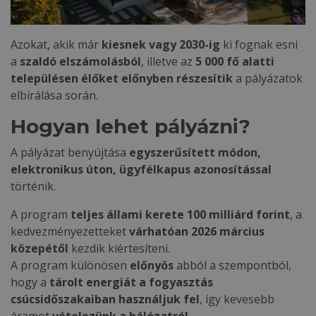
Azokat, akik már
kiesnek vagy 2030-ig
ki fognak esni
a
szaldó elszámolásból
, illetve az
5 000 fő alatti
településen élőket előnyben részesítik
a pályázatok
elbírálása során.
Hogyan lehet pályázni?
A pályázat benyújtása
egyszerűsített módon,
elektronikus úton, ügyfélkapus azonosítással
történik.
A program
teljes állami kerete 100 milliárd forint
, a
kedvezményezetteket
várhatóan 2026 március
közepétől
kezdik kiértesíteni.
A program különösen
előnyös
abból a szempontból,
hogy a
tárolt energiát a fogyasztás
csúcsidőszakaiban használjuk fel
, így kevesebb