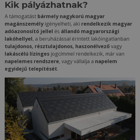
Kik pályázhatnak?
A támogatást
bármely nagykorú magyar
magánszemély
igényelheti, aki
rendelkezik magyar
adóazonosító jellel
és
állandó magyarországi
lakóhellyel
, a beruházással érintett lakóingatlanban
tulajdonos, résztulajdonos, haszonélvező
vagy
lakáscélú lízinges
jogcímmel rendelkezik, már van
napelemes rendszere
, vagy vállalja a
napelem
egyidejű telepítését
.