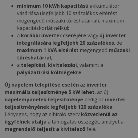
minimum 10 kWh kapacitású
akkumulátor
vásárlása (legfeljebb 10 százalékos eltérést
megengedő műszaki tűréshatárral), maximum
kapacitáskorlát nélkül;
a
korábbi inverter cseréjére
vagy
új inverter
integrálására legfeljebb 20 százalékos
, de
maximum 1 kVA eltérést
megengedő
műszaki
tűréshatárral
,
a
telepítési, kivitelezési
, valamint a
pályázatírási költségekre
.
Új napelem telepítése esetén
az
inverter
maximális teljesítménye 5 kW lehet
, az új
napelempanelek teljesítménye
pedig az
inverter
teljesítményének legfeljebb 120 százaléka
.
Lényeges, hogy az elbíráló szerv
közvetlenül az
ügyfélnek utalja
a támogatás összegét, amelyet a
megrendelő teljesít a kivitelező
felé.