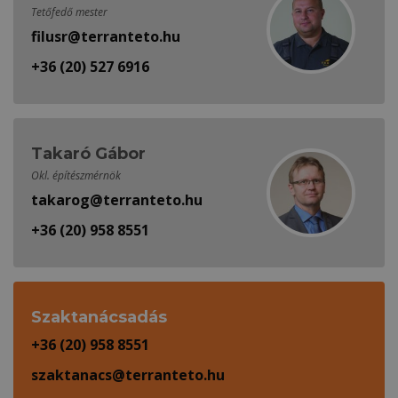
Tetőfedő mester
filusr@terranteto.hu
+36 (20) 527 6916
Takaró Gábor
Okl. építészmérnök
takarog@terranteto.hu
+36 (20) 958 8551
Szaktanácsadás
+36 (20) 958 8551
szaktanacs@terranteto.hu