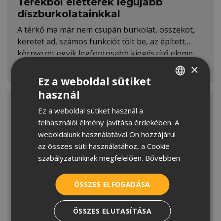
Terekből életterek legújabb
díszburkolatainkkal
A térkő ma már nem csupán burkolat, összeköt,
keretet ad, számos funkciót tölt be, az épített
környezet egyik legfontosabb kiegészítő eleme.
Ennek megfelelően a Terrán Térkő is
×
MEGNÉZEM
folyamatosan fejlődik, új koncepciókkal és
Ez a weboldal sütiket
innovációkkal bővítve a palettát.
használ
HUNGARIAN
Ez a weboldal sütiket használ a
CROATIAN
felhasználói élmény javítása érdekében. A
ROMANIAN
weboldalunk használatával Ön hozzájárul
az összes süti használatához, a Cookie
SERBIAN
szabályzatunknak megfelelően.
Bővebben
ÖSSZES ELFOGADÁSA
Ezeket a tetőépítési trendeket
vedd figyelembe, ha építkezel
ÖSSZES ELUTASÍTÁSA