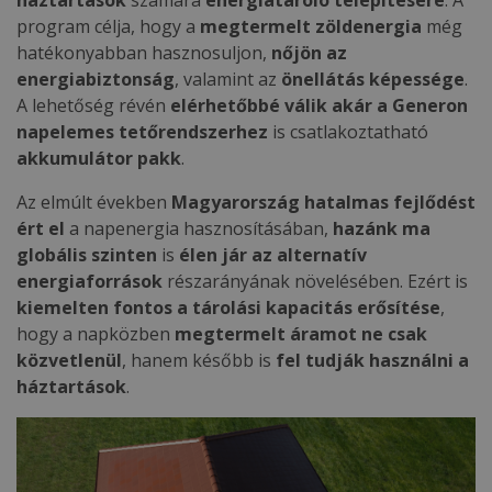
háztartások
számára
energiatároló telepítésére
. A
program célja, hogy a
megtermelt zöldenergia
még
hatékonyabban hasznosuljon,
nőjön az
energiabiztonság
, valamint az
önellátás képessége
.
A lehetőség révén
elérhetőbbé válik akár a Generon
napelemes tetőrendszerhez
is csatlakoztatható
akkumulátor pakk
.
Az elmúlt években
Magyarország hatalmas fejlődést
ért el
a napenergia hasznosításában,
hazánk ma
globális szinten
is
élen jár az alternatív
energiaforrások
részarányának növelésében. Ezért is
kiemelten fontos a tárolási kapacitás erősítése
,
hogy a napközben
megtermelt áramot ne csak
közvetlenül
, hanem később is
fel tudják használni a
háztartások
.