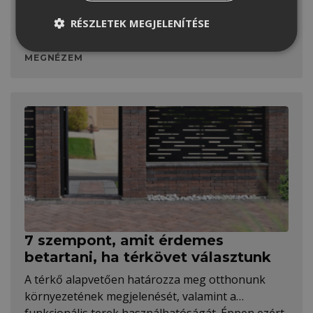
Jövőálló megoldások, előregyártás,
fenntarthatóság, komplex rendszerek – a
RÉSZLETEK MEGJELENÍTÉSE
tetőépítés új korszakba lépett. A legfrissebb
trendek megmutatják, milyen irányba érdemes
MEGNÉZEM
gondolkodni tetőépítés és -felújítás terén.
7 szempont, amit érdemes
betartani, ha térkövet választunk
A térkő alapvetően határozza meg otthonunk
környezetének megjelenését, valamint a