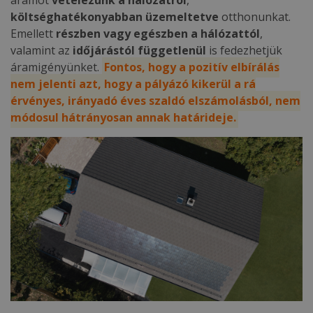
áramot
vételezünk a hálózatról
,
költséghatékonyabban üzemeltetve
otthonunkat.
Emellett
részben vagy egészben a hálózattól
,
valamint az
időjárástól függetlenül
is fedezhetjük
áramigényünket.
Fontos, hogy a pozitív elbírálás
nem jelenti azt, hogy a pályázó kikerül a rá
érvényes, irányadó éves szaldó elszámolásból, nem
módosul hátrányosan annak határideje.