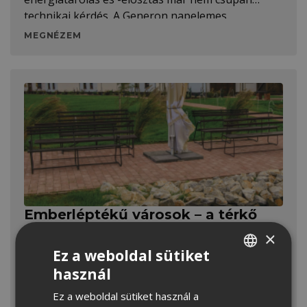
technikai kérdés. A Generon napelemes
tetőrendszer kompromisszummentes, esztétikus
MEGNÉZEM
megoldást kínál az ellátásbiztonság növelésére.
Emberléptékű városok – a térkő
mint a közösségi terek kulcsa
×
Az emberléptékű várostervezés nemcsak a
Ez a weboldal sütiket
funkcionális, hanem az élhető, esztétikus
használ
HUNGARIAN
téralkotásra és építészetre fókuszál. Ebben pedig
Ez a weboldal sütiket használ a
CROATIAN
a térkő szerepe jóval meghatározóbb, mint elsőre
MEGNÉZEM