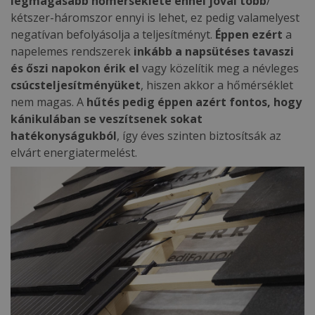
legmagasabb hőmérséklete ennél jóval több
/
kétszer-háromszor ennyi is lehet, ez pedig valamelyest
negatívan befolyásolja a teljesítményt.
Éppen ezért
a
napelemes rendszerek
inkább a napsütéses tavaszi
és őszi napokon érik el
vagy közelítik meg a névleges
csúcsteljesítményüket
, hiszen akkor a hőmérséklet
nem magas. A
hűtés pedig éppen azért fontos, hogy
kánikulában se veszítsenek sokat
hatékonyságukból
, így éves szinten biztosítsák az
elvárt energiatermelést.