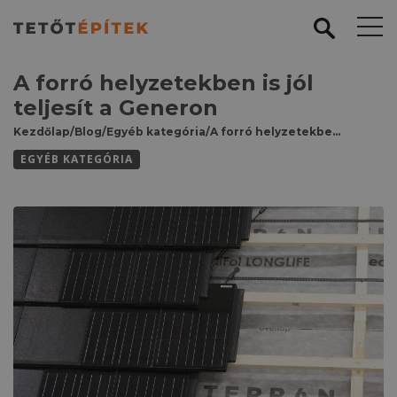
A forró helyzetekben is jól
teljesít a Generon
Kezdőlap
/
Blog
/
Egyéb kategória
/
A forró helyzetekben is jól teljesít a Generon
EGYÉB KATEGÓRIA