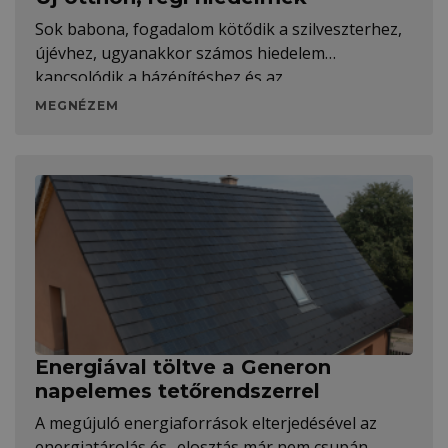
Sok babona, fogadalom kötődik a szilveszterhez,
újévhez, ugyanakkor számos hiedelem
kapcsolódik a házépítéshez és az
MEGNÉZEM
Energiával töltve a Generon
napelemes tetőrendszerrel
A megújuló energiaforrások elterjedésével az
energiatárolás és -elosztás már nem csupán