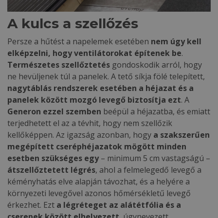
A kulcs a szellőzés
Persze a hűtést a napelemek esetében
nem úgy kell
elképzelni, hogy ventilátorokat építenek be
.
Természetes szellőztetés
gondoskodik arról, hogy
ne hevüljenek túl a panelek. A tető síkja fölé telepített,
nagytáblás rendszerek esetében a héjazat és a
panelek között mozgó levegő biztosítja ezt
. A
Generon ezzel szemben
beépül a héjazatba, és emiatt
terjedhetett el az a tévhit, hogy nem szellőzik
kellőképpen. Az igazság azonban, hogy
a szakszerűen
megépített cseréphéjazatok mögött minden
esetben szükséges egy
– minimum 5 cm vastagságú –
átszellőztetett légrés
, ahol a felmelegedő levegő a
kéményhatás elve alapján távozhat, és a helyére a
környezeti levegővel azonos hőmérsékletű levegő
érkezhet. Ezt
a légréteget az alátétfólia és a
cserepek között elhelyezett
, úgynevezett