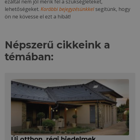
ezáltal nem jól mérik fel a szükségleteket,
lehetőségeket.
Korábbi bejegyzésünkkel
segítünk, hogy
ön ne kövesse el ezt a hibát!
Népszerű cikkeink a
témában:
Új otthon, régi hiedelmek