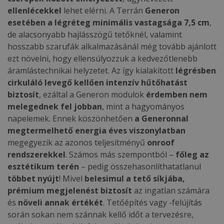
ellenlécekkel
lehet elérni. A Terrán
Generon
esetében a légréteg minimális vastagsága 7,5 cm
,
de alacsonyabb hajlásszögű tetőknél, valamint
hosszabb szarufák alkalmazásánál még tovább ajánlott
ezt növelni, hogy ellensúlyozzuk a kedvezőtlenebb
áramlástechnikai helyzetet. Az így kialakított
légrésben
cirkuláló levegő kellően intenzív hűtőhatást
biztosít
, ezáltal a Generon modulok
érdemben nem
melegednek fel jobban
, mint a hagyományos
napelemek. Ennek köszönhetően
a Generonnal
megtermelhető energia éves viszonylatban
megegyezik az azonos teljesítményű
onroof
rendszerekkel
. Számos más szempontból –
főleg az
esztétikum terén
– pedig összehasonlíthatatlanul
többet nyújt
! Mivel
belesimul a tető síkjába,
prémium megjelenést biztosít
az ingatlan számára
és
növeli annak értékét
. Tetőépítés vagy -felújítás
során sokan nem szánnak kellő időt a tervezésre,