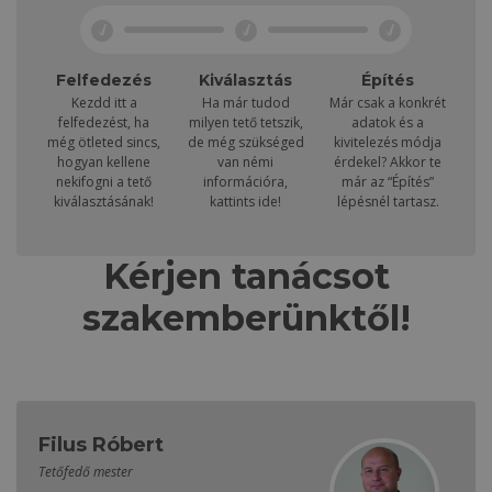
Felfedezés
Kiválasztás
Építés
Kezdd itt a
Ha már tudod
Már csak a konkrét
felfedezést, ha
milyen tető tetszik,
adatok és a
még ötleted sincs,
de még szükséged
kivitelezés módja
hogyan kellene
van némi
érdekel? Akkor te
nekifogni a tető
információra,
már az “Építés”
kiválasztásának!
kattints ide!
lépésnél tartasz.
Kérjen tanácsot
szakemberünktől!
Filus Róbert
Tetőfedő mester