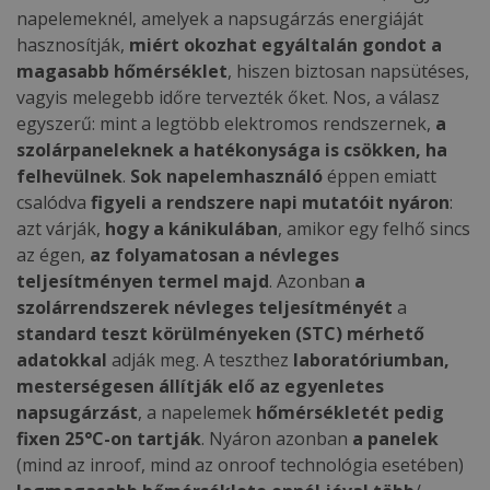
napelemeknél, amelyek a napsugárzás energiáját
hasznosítják,
miért okozhat egyáltalán gondot a
magasabb hőmérséklet
, hiszen biztosan napsütéses,
vagyis melegebb időre tervezték őket. Nos, a válasz
egyszerű: mint a legtöbb elektromos rendszernek,
a
szolárpaneleknek a hatékonysága is csökken, ha
felhevülnek
.
Sok napelemhasználó
éppen emiatt
csalódva
figyeli
a rendszere napi mutatóit nyáron
:
azt várják,
hogy a kánikulában
, amikor egy felhő sincs
az égen,
az folyamatosan a névleges
teljesítményen termel majd
. Azonban
a
szolárrendszerek névleges teljesítményét
a
standard teszt körülményeken (STC) mérhető
adatokkal
adják meg. A teszthez
laboratóriumban,
mesterségesen állítják elő az egyenletes
napsugárzást
, a napelemek
hőmérsékletét pedig
fixen 25°C-on tartják
. Nyáron azonban
a panelek
(mind az inroof, mind az onroof technológia esetében)