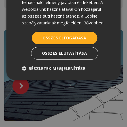
felhasználói élmény javítása érdekében. A
gondolnánk. A Terrán térkövek minden stílushoz
ROMANIAN
weboldalunk használatával Ön hozzájárul
tökéletesen párosíthatók.
az összes süti használatához, a Cookie
SERBIAN
szabályzatunknak megfelelően.
Bővebben
Kapcsolódó tartalmak
ÖSSZES ELFOGADÁSA
ÖSSZES ELUTASÍTÁSA
RÉSZLETEK MEGJELENÍTÉSE