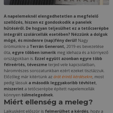
A napelemeknél elengedhetetlen a megfelelő
szellőzés, hiszen ez gondoskodik a panelek
hűtéséről. De hogyan teljesülhet ez a tetőcserépbe
integrált szolárcellák esetében? Nézzünk a dolgok
mögé, és mindenre (nap)fény derül!
Nagy
örömünkre a
Terrán Generont,
2019-es bevezetése
óta,
egyre többen ismerik
meg idehaza és a környező
országokban is.
Ezzel együtt azonban egyre több
félreértés, téveszme
terjed vele kapcsolatban,
háromrészes sorozatunkban ezért ezeket tisztázzuk.
Előzőleg már kitértünk az
árát érintő kérdésekre
, most
pedig lássuk
a második leggyakoribb tévhitet
,
miszerint
a tetőcserépbe épített napelemcellák
könnyen
túlmelegednek
.
Miért ellenség a meleg?
Laikusként először is
felmerülhet a kérdés
, hogy a