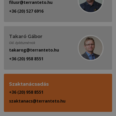
filusr@terranteto.hu
+36 (20) 527 6916
Takaró Gábor
Okl. építészmérnök
takarog@terranteto.hu
+36 (20) 958 8551
Szaktanácsadás
+36 (20) 958 8551
szaktanacs@terranteto.hu