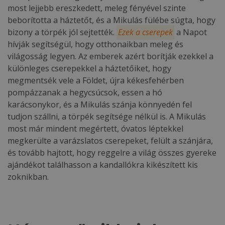
most lejjebb ereszkedett, meleg fényével szinte
beborította a háztetőt, és a Mikulás fülébe súgta, hogy
bizony a törpék jól sejtették.
Ezek a cserepek
a Napot
hívják segítségül, hogy otthonaikban meleg és
világosság legyen. Az emberek azért borítják ezekkel a
különleges cserepekkel a háztetőiket, hogy
megmentsék vele a Földet, újra kékesfehérben
pompázzanak a hegycsúcsok, essen a hó
karácsonykor, és a Mikulás szánja könnyedén fel
tudjon szállni, a törpék segítsége nélkül is. A Mikulás
most már mindent megértett, óvatos léptekkel
megkerülte a varázslatos cserepeket, felült a szánjára,
és tovább hajtott, hogy reggelre a világ összes gyereke
ajándékot találhasson a kandallókra kikészített kis
zoknikban.