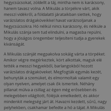
hegycsúcsokat, zöldellt a táj, mintha nem is karácsony,
hanem tavasz volna. A Mikulás a törpékre várt, akik
messzi vidékről, a földalatti járataikban siettek, hogy
varázslatos drágaköveikkel havat varázsoljanak a
hegycsúcsokra. Hó nélkül nincs karácsony, és nélküle a
Mikulás szánja sem tud elindulni, a magasba repülni,
hogy a jóságos öregember teljesíteni tudja a gyerekek
kívánságát.
A Mikulás szánját megpakolva sokáig várta a törpéket.
Amikor végre megérkeztek, kört alkottak, maguk elé
tették a messzi hegyekből, barlangokból hozott
varázslatos drágaköveket. Megfogták egymás kezét,
behunyták a szemüket, és elmormoltak valamit egy
olyan nyelven, amelyet csak ők ismertek. Néhány
pillanat múlva a csillag az égen még erősebben és
melegebben világított, föléjük emelkedett, és akkor
mindenkit melegség járt át. Havazni kezdett, sűrű, nagy
pelyhekben, csakhamar befedte a hó a tájat. A Mikulás