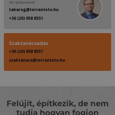
Okl. építészmérnök
takarog@terranteto.hu
+36 (20) 958 8551
Szaktanácsadás
+36 (20) 958 8551
szaktanacs@terranteto.hu
Felújít, építkezik, de nem
tudja hogyan fogjon