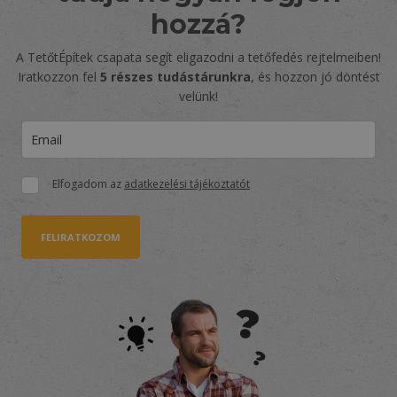
hozzá?
A TetőtÉpítek csapata segít eligazodni a tetőfedés rejtelmeiben!
Iratkozzon fel
5 részes tudástárunkra
, és hozzon jó döntést
velünk!
Elfogadom az
adatkezelési tájékoztatót
FELIRATKOZOM