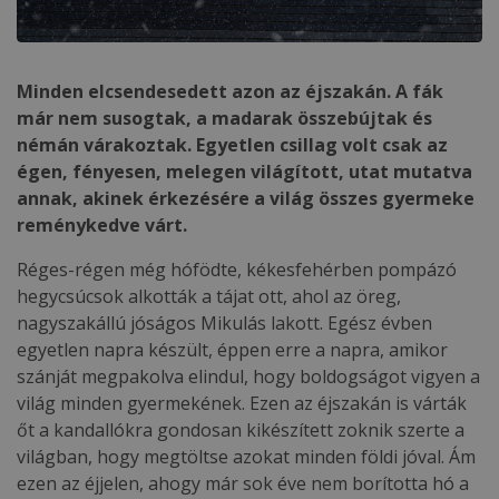
Minden elcsendesedett azon az éjszakán. A fák
már nem susogtak, a madarak összebújtak és
némán várakoztak. Egyetlen csillag volt csak az
égen, fényesen, melegen világított, utat mutatva
annak, akinek érkezésére a világ összes gyermeke
reménykedve várt.
Réges-régen még hófödte, kékesfehérben pompázó
hegycsúcsok alkották a tájat ott, ahol az öreg,
nagyszakállú jóságos Mikulás lakott. Egész évben
egyetlen napra készült, éppen erre a napra, amikor
szánját megpakolva elindul, hogy boldogságot vigyen a
világ minden gyermekének. Ezen az éjszakán is várták
őt a kandallókra gondosan kikészített zoknik szerte a
világban, hogy megtöltse azokat minden földi jóval. Ám
ezen az éjjelen, ahogy már sok éve nem borította hó a