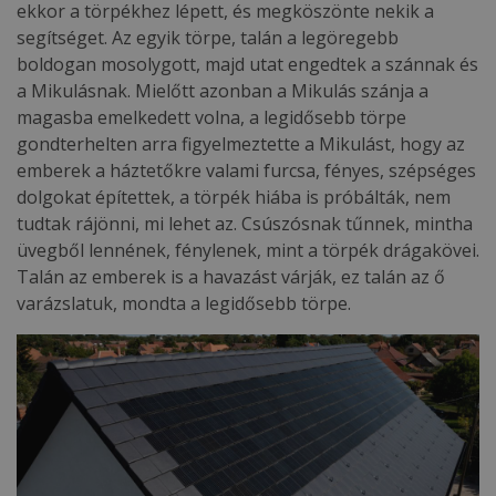
ekkor a törpékhez lépett, és megköszönte nekik a
segítséget. Az egyik törpe, talán a legöregebb
boldogan mosolygott, majd utat engedtek a szánnak és
a Mikulásnak. Mielőtt azonban a Mikulás szánja a
magasba emelkedett volna, a legidősebb törpe
gondterhelten arra figyelmeztette a Mikulást, hogy az
emberek a háztetőkre valami furcsa, fényes, szépséges
dolgokat építettek, a törpék hiába is próbálták, nem
tudtak rájönni, mi lehet az. Csúszósnak tűnnek, mintha
üvegből lennének, fénylenek, mint a törpék drágakövei.
Talán az emberek is a havazást várják, ez talán az ő
varázslatuk, mondta a legidősebb törpe.