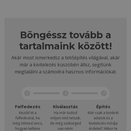
Böngéssz tovább a
tartalmaink között!
Akár most ismerkedsz a tetőépítés világával, akár
már a kivitelezés küszöbén állsz, segítünk
megtalálni a számodra hasznos információkat.
Felfedezés
Kiválasztás
Építés
Kezdd itt a
Ha már tudod
Már csak a konkrét
felfedezést, ha
milyen tető tetszik,
adatok és a
még ötleted sincs,
de még szükséged
kivitelezés módja
hogyan kellene
van némi
érdekel? Akkor te