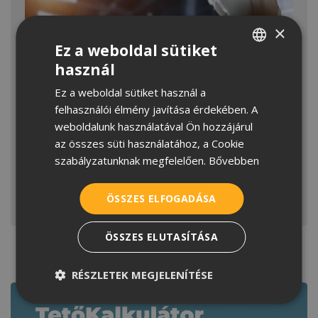
×
Ez a weboldal sütiket
használ
HUNGARIAN
Ez a weboldal sütiket használ a
CROATIAN
felhasználói élmény javítása érdekében. A
ROMANIAN
weboldalunk használatával Ön hozzájárul
Az AI átírja a tetőfedés szabályait?
az összes süti használatához, a Cookie
SERBIAN
Nem túlzás azt állítani, hogy a mesterséges
szabályzatunknak megfelelően.
Bővebben
intelligencia robbanásának korszakában vagyunk.
Habár régóta jelen van
ÖSSZES ELFOGADÁSA
MEGNÉZEM
ÖSSZES ELUTASÍTÁSA
RÉSZLETEK MEGJELENÍTÉSE
Kapcsolódó tartalmak