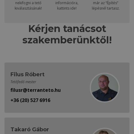
nekifogni a tető
információra,
már az “Építés”
kiválasztásának!
kattints ide!
lépésnél tartasz.
Kérjen tanácsot
szakemberünktől!
Filus Róbert
Tetőfedő mester
filusr@terranteto.hu
+36 (20) 527 6916
Takaró Gábor