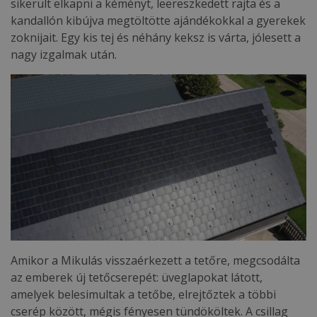
sikerült elkapni a kéményt, leereszkedett rajta és a
kandallón kibújva megtöltötte ajándékokkal a gyerekek
zoknijait. Egy kis tej és néhány keksz is várta, jólesett a
nagy izgalmak után.
Amikor a Mikulás visszaérkezett a tetőre, megcsodálta
az emberek új tetőcserepét: üveglapokat látott,
amelyek belesimultak a tetőbe, elrejtőztek a többi
cserép között, mégis fényesen tündököltek. A csillag