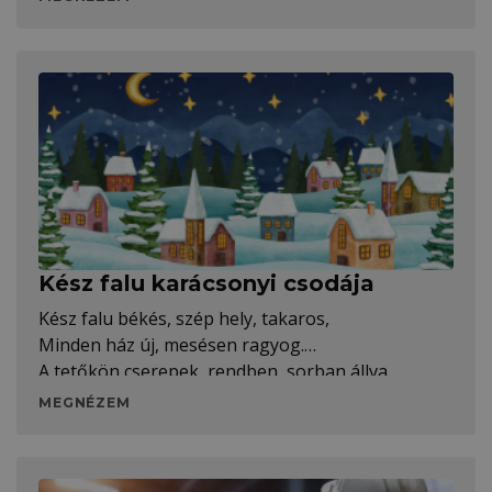
Kész falu karácsonyi csodája
Kész falu békés, szép hely, takaros,
Minden ház új, mesésen ragyog.
A tetőkön cserepek, rendben, sorban állva,
Védelem és szépség kéz a kézben jár, ez mindenki
MEGNÉZEM
álma.