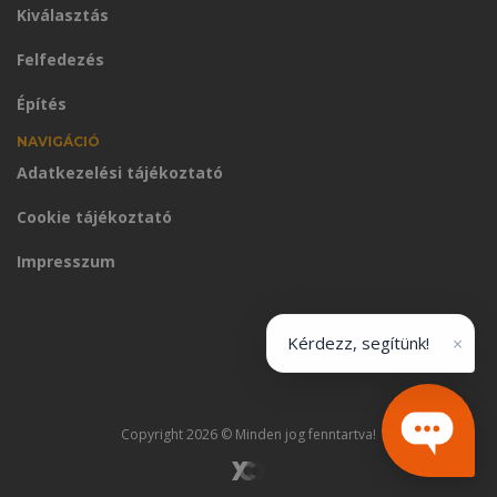
Kiválasztás
Felfedezés
Építés
NAVIGÁCIÓ
Adatkezelési tájékoztató
Cookie tájékoztató
Impresszum
×
Kérdezz, segítünk!
Copyright 2026 © Minden jog fenntartva!