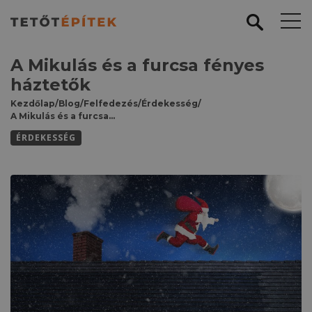
A Mikulás és a furcsa fényes
háztetők
Kezdőlap
/
Blog
/
Felfedezés
/
Érdekesség
/
A Mikulás és a furcsa fényes háztetők
ÉRDEKESSÉG