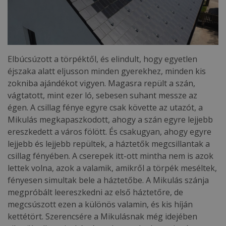
Elbúcsúzott a törpéktől, és elindult, hogy egyetlen
éjszaka alatt eljusson minden gyerekhez, minden kis
zokniba ajándékot vigyen. Magasra repült a szán,
vágtatott, mint ezer ló, sebesen suhant messze az
égen. A csillag fénye egyre csak követte az utazót, a
Mikulás megkapaszkodott, ahogy a szán egyre lejjebb
ereszkedett a város fölött. És csakugyan, ahogy egyre
lejjebb és lejjebb repültek, a háztetők megcsillantak a
csillag fényében. A cserepek itt-ott mintha nem is azok
lettek volna, azok a valamik, amikről a törpék meséltek,
fényesen simultak bele a háztetőbe. A Mikulás szánja
megpróbált leereszkedni az első háztetőre, de
megcsúszott ezen a különös valamin, és kis híján
kettétört. Szerencsére a Mikulásnak még idejében