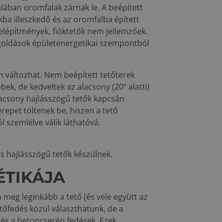
alában oromfalak zárnak le. A beépített
kba illeszkedő és az oromfalba épített
őfelépítmények, fióktetők nem jellemzőek.
egoldások épületenergetikai szempontból
n változhat. Nem beépített tetőterek
bek, de kedveltek az alacsony (20º alatti)
lacsony hajlásszögű tetők kapcsán
erepet töltenek be, hiszen a tető
 szemlélve válik láthatóvá.
os hajlásszögű tetők készülnek.
ÉTIKÁJA
 meg leginkább a tető (és vele együtt az
etőfedés közül választhatunk, de a
 és a betoncserép fedések. Ezek