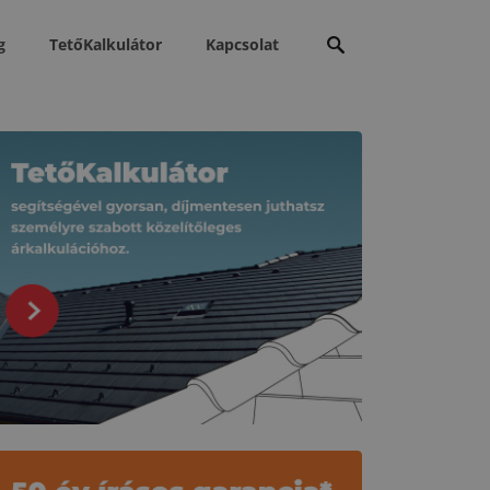
Keresés:
g
TetőKalkulátor
Kapcsolat
apcsolódó tartalmak