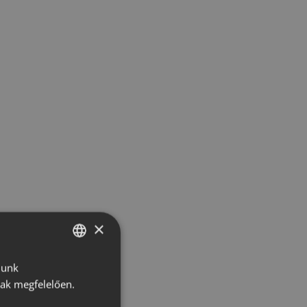
×
lunk
HUNGARIAN
nak megfelelően.
CROATIAN