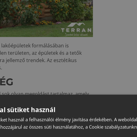
a lakóépületek formálásában is
den területen, az épületek és a tetők
a jellemző trendek. Az esztétikus
.
SÉG
úl sok olyan megoldást tartalmaz, amely
ális hasznosítását is feláldozva). Mintha
ltése lenne a cél (sokszor valóban erről
al sütiket használ
t tetőformák kialakítása eleve drágább:
iket használ a felhasználói élmény javítása érdekében. A webolda
az anyagszükséglete, több kiegészítő
hozzájárul az összes süti használatához, a Cookie szabályzatunk
sszetettebb, hosszabb ideig tart. Az