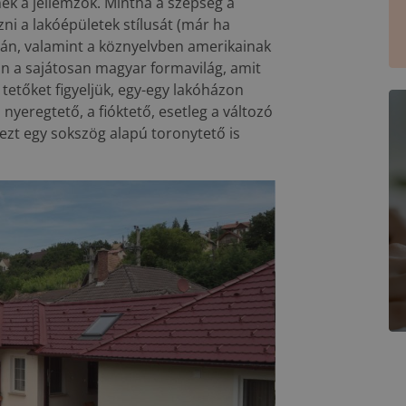
nek a jellemzők. Mintha a szépség a
i a lakóépületek stílusát (már ha
rán, valamint a köznyelvben amerikainak
 van a sajátosan magyar formavilág, amit
tetőket figyeljük, egy-egy lakóházon
nyeregtető, a fióktető, esetleg a változó
ezt egy sokszög alapú toronytető is