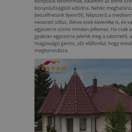
bonyolult tetőformák, valamint az élénk szí
bonyolultságból adódna. Nehéz meghatározn
beszélhetünk ilyenről). Népszerű a mediter
nevezett stílus, illetve ezek keveréke is, és
egyszerre szinte minden jellemez. Ha csak a 
gyakran egyszerre jelenik meg a sátortető, a 
magasságú gerinc, sőt előfordul, hogy mind
megkoronázza.