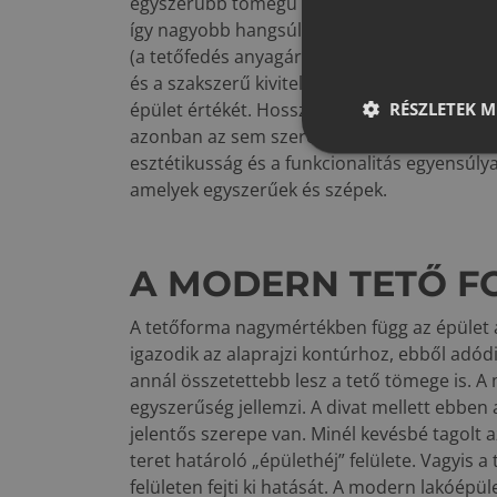
egyszerűbb tömegű tetők kevesebb anyagból
így nagyobb hangsúlyt fektethetünk a minő
(a tetőfedés anyagára, a tetőfóliára, a kieg
és a szakszerű kivitelezésre. A látható minő
RÉSZLETEK M
épület értékét. Hosszasan lehetne sorolni a
azonban az sem szerencsés, ha mindent enne
esztétikusság és a funkcionalitás egyensúlya
amelyek egyszerűek és szépek.
A MODERN TETŐ 
A tetőforma nagymértékben függ az épület al
igazodik az alaprajzi kontúrhoz, ebből adódi
annál összetettebb lesz a tető tömege is. 
egyszerűség jellemzi. A divat mellett ebben
jelentős szerepe van. Minél kevésbé tagolt 
teret határoló „épülethéj” felülete. Vagyis a 
felületen fejti ki hatását. A modern lakóépü