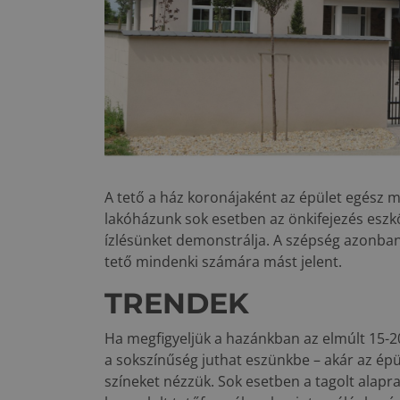
A tető a ház koronájaként az épület egész 
lakóházunk sok esetben az önkifejezés eszkö
ízlésünket demonstrálja. A szépség azonban 
tető mindenki számára mást jelent.
TRENDEK
Ha megfigyeljük a hazánkban az elmúlt 15-2
a sokszínűség juthat eszünkbe – akár az ép
színeket nézzük. Sok esetben a tagolt alapr