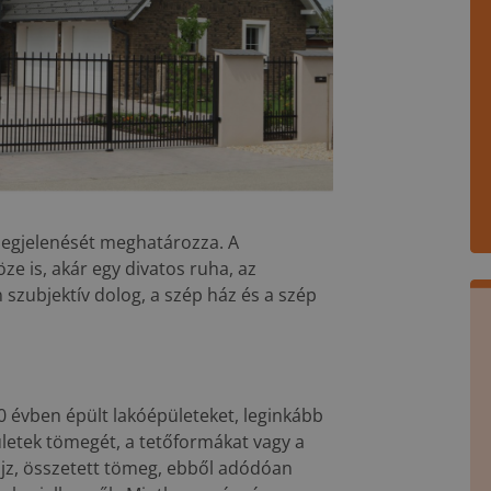
megjelenését meghatározza. A
ze is, akár egy divatos ruha, az
szubjektív dolog, a szép ház és a szép
0 évben épült lakóépületeket, leginkább
ületek tömegét, a tetőformákat vagy a
ajz, összetett tömeg, ebből adódóan