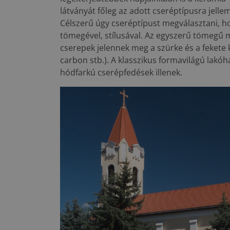
látványát főleg az adott cseréptípusra jell
Célszerű úgy cseréptípust megválasztani, h
tömegével, stílusával. Az egyszerű tömegű
cserepek jelennek meg a szürke és a fekete k
carbon stb.). A klasszikus formavilágú lakó
hódfarkú cserépfedések illenek.