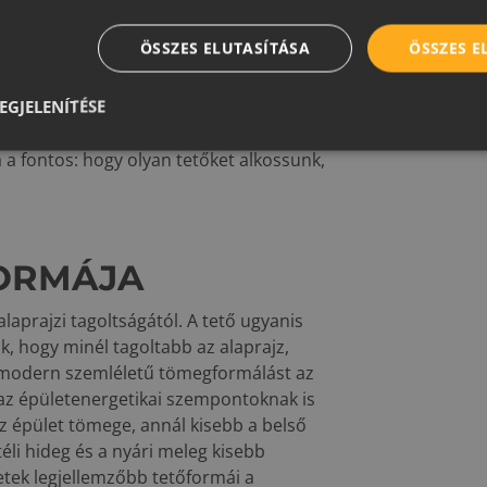
 és rövidebb idő alatt megépíthetők,
ségre: a minőségi anyagok használatára
ÖSSZES ELUTASÍTÁSA
ÖSSZES 
észítőkre és az ereszcsatorna-rendszerre)
ség pedig mindig növeli a tető és az
EGJELENÍTÉSE
z egyszerűbb tömegalakítás előnyeit,
k az oltárán áldozunk fel. Az
 a fontos: hogy olyan tetőket alkossunk,
FORMÁJA
aprajzi tagoltságától. A tető ugyanis
k, hogy minél tagoltabb az alaprajz,
A modern szemléletű tömegformálást az
 az épületenergetikai szempontoknak is
az épület tömege, annál kisebb a belső
téli hideg és a nyári meleg kisebb
letek legjellemzőbb tetőformái a