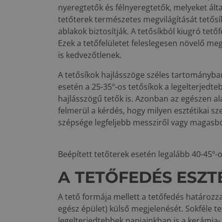
nyeregtetők és félnyeregtetők, melyeket ált
tetőterek természetes megvilágítását tetősí
ablakok biztosítják. A tetősíkból kiugró tet
Ezek a tetőfelületet feleslegesen növelő m
is kedvezőtlenek.
A tetősíkok hajlásszöge széles tartományba
esetén a 25-35º-os tetősíkok a legelterjedteb
hajlásszögű tetők is. Azonban az egészen a
felmerül a kérdés, hogy milyen esztétikai sz
szépsége legfeljebb messziről vagy magasból
Beépített tetőterek esetén legalább 40-45º-
A TETŐFEDÉS ESZT
A tető formája mellett a tetőfedés határozza
egész épület) külső megjelenését. Sokféle t
legelterjedtebbek napjainkban is a kerámia-