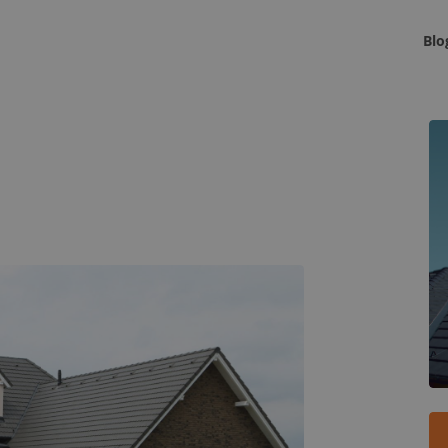
Blo
K