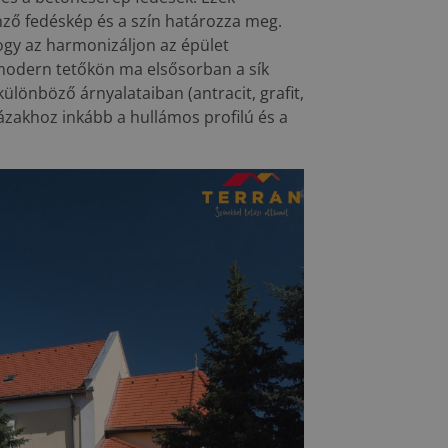
emző fedéskép és a szín határozza meg.
ogy az harmonizáljon az épület
 modern tetőkön ma elsősorban a sík
ülönböző árnyalataiban (antracit, grafit,
házakhoz inkább a hullámos profilú és a