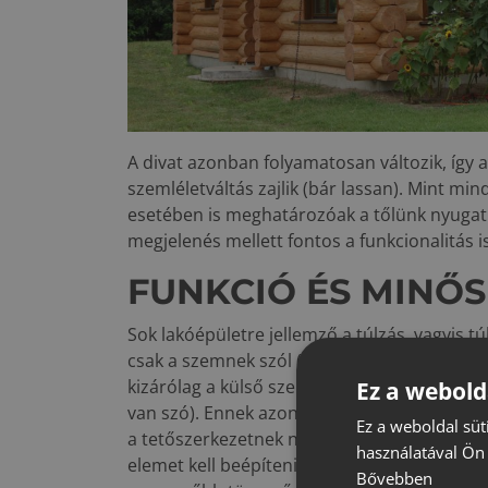
A divat azonban folyamatosan változik, így 
szemléletváltás zajlik (bár lassan). Mint min
esetében is meghatározóak a tőlünk nyugatr
megjelenés mellett fontos a funkcionalitás is
FUNKCIÓ ÉS MINŐ
Sok lakóépületre jellemző a túlzás, vagyis t
csak a szemnek szól (akár a belső lakótér ide
kizárólag a külső szemlélő figyelmének felke
Ez a webold
van szó). Ennek azonban ára van. A bonyolul
Ez a weboldal süt
a tetőszerkezetnek nagyobb a felülete, így 
használatával Ön 
elemet kell beépíteni, és az építési munka ö
Bővebben