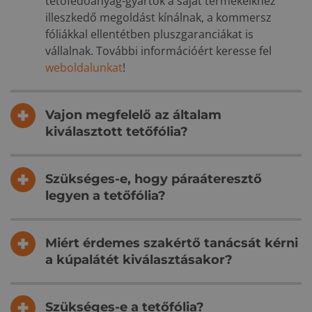
tetőfedőanyag-gyártók a saját termékeikhez
illeszkedő megoldást kínálnak, a kommersz
fóliákkal ellentétben pluszgaranciákat is
vállalnak. További információért keresse fel
weboldalunkat
!
Vajon megfelelő az általam
kiválasztott tetőfólia?
Szükséges-e, hogy páraáteresztő
legyen a tetőfólia?
Miért érdemes szakértő tanácsát kérni
a kúpalátét kiválasztásakor?
Szükséges-e a tetőfólia?