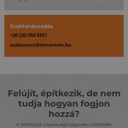
Szaktanácsadás
+36 (20) 958 8551
szaktanacs@terranteto.hu
Felújít, építkezik, de nem
tudja hogyan fogjon
hozzá?
A TetőtÉpítek csapata segít eligazodni a tetőfedés