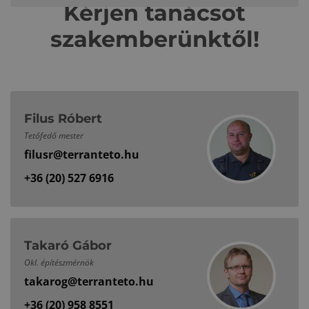
Kérjen tanácsot
szakemberünktől!
Filus Róbert
Tetőfedő mester
filusr@terranteto.hu
+36 (20) 527 6916
Takaró Gábor
Okl. építészmérnök
takarog@terranteto.hu
+36 (20) 958 8551