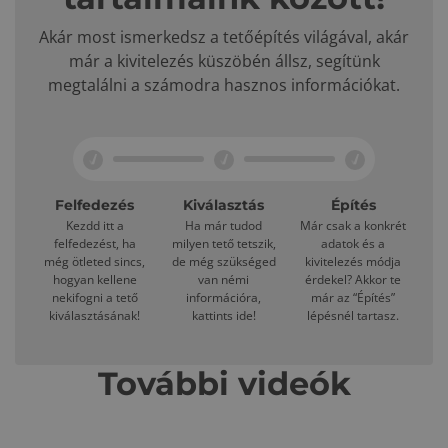
Akár most ismerkedsz a tetőépítés világával, akár
már a kivitelezés küszöbén állsz, segítünk
megtalálni a számodra hasznos információkat.
Felfedezés
Kiválasztás
Építés
Kezdd itt a
Ha már tudod
Már csak a konkrét
felfedezést, ha
milyen tető tetszik,
adatok és a
még ötleted sincs,
de még szükséged
kivitelezés módja
hogyan kellene
van némi
érdekel? Akkor te
nekifogni a tető
információra,
már az “Építés”
kiválasztásának!
kattints ide!
lépésnél tartasz.
További videók