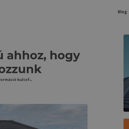
Blog
K
ú ahhoz, hogy
hozzunk
Az információ kulcsfontosságú ahhoz, hogy jó döntéseket hozzunk