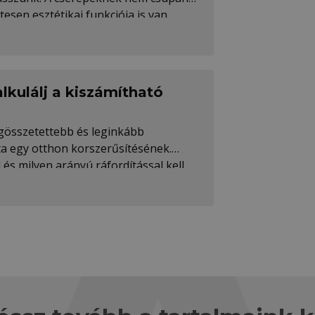
sen esztétikai funkciója is van.
lkulálj a kiszámítható
legösszetettebb és leginkább
a egy otthon korszerűsítésének.
 és milyen arányú ráfordítással kell
csere vagy -építés esetén!