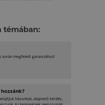
a témában:
ás során megfelelő garanciához!
k hozzánk?
lújítjuk házunkat, alapvető kérdés,
lasszunk. A cserepeknek nem csupán