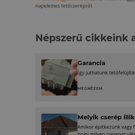
napelemes tetőcserépről.
Népszerű cikkeink 
Garancia
Így juthatunk tetőfelújít
MEGNÉZEM
Melyik cserép illi
Amikor építkezünk vagy fe
hogy milyen cserepet vá