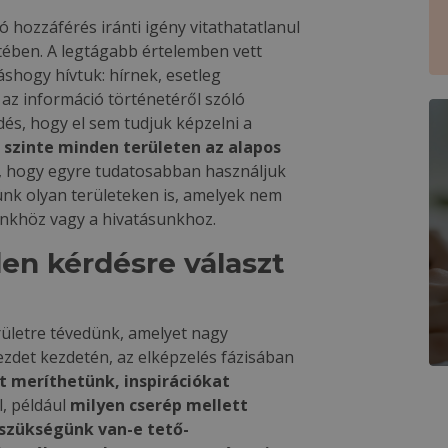
 hozzáférés iránti igény vitathatatlanul
tében. A legtágabb értelemben vett
áshogy hívtuk: hírnek, esetleg
 az információ történetéről szóló
s, hogy el sem tudjuk képzelni a
 szinte minden területen az alapos
is, hogy egyre tudatosabban használjuk
ünk olyan területeken is, amelyek nem
nkhöz vagy a hivatásunkhoz.
en kérdésre választ
rületre tévedünk, amelyet nagy
zdet kezdetén, az elképzelés fázisában
t meríthetünk, inspirációkat
l, például
milyen cserép mellett
 szükségünk van-e tető-