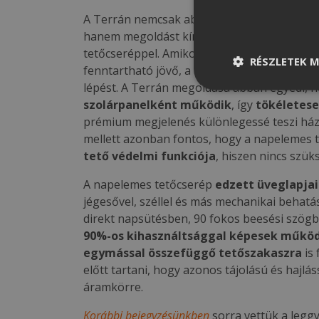
A Terrán nemcsak abban elkötelezett, hogy
hanem megoldást kínál a zöldenergia-termel
tetőcseréppel. Amikor a Terrán betoncserep
RÉSZLETEK M
fenntartható jövő, a környezettudatos energ
lépést. A Terrán megoldása abban egyedi, 
szolárpanelként működik
, így
tökéletesen
prémium megjelenés különlegessé teszi ház
mellett azonban fontos, hogy a napelemes t
tető védelmi funkciója
, hiszen nincs szük
A napelemes tetőcserép
edzett üveglapja
jégesővel, széllel és más mechanikai beha
direkt napsütésben, 90 fokos beesési szö
90%-os kihasználtsággal képesek műkö
egymással összefüggő tetőszakaszra
is 
előtt tartani, hogy azonos tájolású és hajl
áramkörre.
Korábbi bejegyzésünkben
sorra vettük a legg