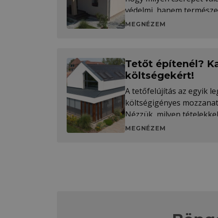
védelmi, hanem természete
MEGNÉZEM
Tetőt építenél? Ka
költségekért!
A tetőfelújítás az egyik 
költségigényes mozzanat
Nézzük, milyen tételekkel
kalkulálni egy teljes tető
MEGNÉZEM