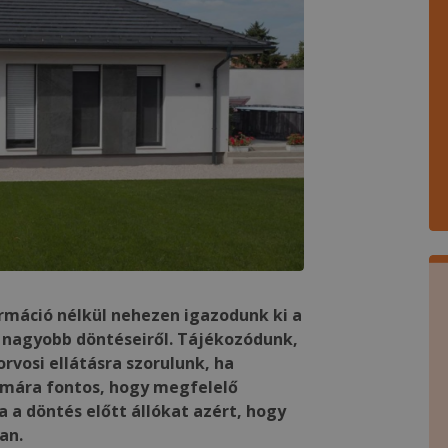
rmáció nélkül nehezen igazodunk ki a
y nagyobb döntéseiről. Tájékozódunk,
rvosi ellátásra szorulunk, ha
zámára fontos, hogy megfelelő
a döntés előtt állókat azért, hogy
an.