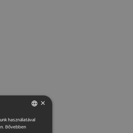
×
lunk használatával
HUNGARIAN
n.
Bővebben
CROATIAN