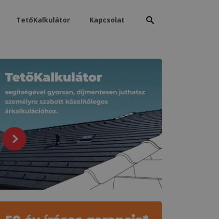
Keresés:
TetőKalkulátor
Kapcsolat
apcsolódó tartalmak