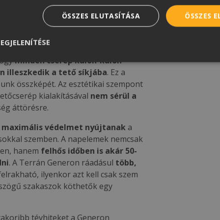
 segítsen döntéseink meghozatalában,
ÖSSZES ELUTASÍTÁSA
ÖSSZES 
ésre is, a
Generon
napelemes
einek továbbfejlesztésébe kezdett, a
EGJELENÍTÉSE
iatermelés irányába tett egy óriási
hogy
minden cserép külön-külön
 illeszkedik a tető síkjába
. Ez a
unk összképét. Az esztétikai szempont
etőcserép kialakításával
nem sérül a
ség áttörésre.
i maximális védelmet nyújtanak
a
tásokkal szemben. A napelemek nemcsak
gben, hanem
felhős időben is akár 50-
dni
. A Terrán Generon ráadásul
több,
felrakható, ilyenkor azt kell csak szem
ásszögű szakaszok köthetők egy
yakoribb tévhiteket a Generon