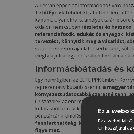
A Terrán éppen az információhoz való hozzá
TetőtÉpítek felületét
, ahol minden, tetőé
kapunk, olyanokra is, amelyek talán elsőre
oldalon nem csupán
részletes és hasznos
referenciafotók, edukációs anyagok, kis
tervezést, könnyítik meg a vásárlást, sőt
szabott Generon ajánlatot kérhetünk, sőt a
megtaláljuk a legjobb szakembert álmaink 
Információátadás és 
Egy nemrégiben az ELTE PPK Ember–Környeze
reprezentatív kutatás szerint,
a magyar tá
környezettudatosabbá szeretné tenni az
67 százalék az energiatakarékosság terület
kutatásból az is kiderül, hogy a takarékoss
Ez a webold
pénztárcánk kímélése mellett, a környezetü
Ez a weboldal süt
fenntarthatósági kérdések
egyre inkább
Ön hozzájárul az 
figyelmet
.