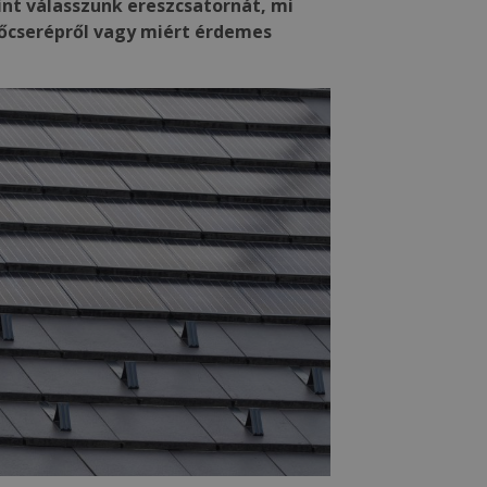
nt válasszunk ereszcsatornát, mi
őcserépről vagy miért érdemes