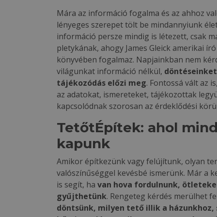
Mára az információ fogalma és az ahhoz való
lényeges szerepet tölt be mindannyiunk éle
információ persze mindig is létezett, csak m
pletykának, ahogy James Gleick amerikai író
könyvében fogalmaz. Napjainkban nem kérdé
világunkat információ nélkül,
döntéseinket
tájékozódás előzi meg
. Fontossá vált az 
az adatokat, ismereteket, tájékozottak legy
kapcsolódnak szorosan az érdeklődési körü
TetőtÉpítek: ahol mind
kapunk
Amikor építkezünk vagy felújítunk, olyan te
valószínűséggel kevésbé ismerünk. Már a ke
is segít, ha
van hova fordulnunk, ötleteke
gyűjthetünk
. Rengeteg kérdés merülhet fe
döntsünk, milyen tető illik a házunkhoz,