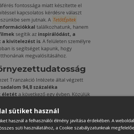
férés fontossága miatt készítette el
pítéssel kapcsolatos kérdésre választ
 eszünkbe sem jutnak. A
TetőtÉpítek
 információkkal
találkozhatunk, hanem
filmek
segítik az
inspirálódást, a
 a kivitelezést is
. A felületen személyre
bban is segítséget kapunk, hogy
otthonának megvalósításához.
környezettudatosság
t Tranzakció Intézete által végzett
rsadalom 94,8 százaléka
 életét
a következő egy évben. Közülük
én szeretne környezetbarátabb lenni. A
ág esetében több cél is egybevág: a
al sütiket használ
nket is szeretnénk megóvni. A
iket használ a felhasználói élmény javítása érdekében. A webolda
 a
megújuló energiák felé irányítják a
összes süti használatához, a Cookie szabályzatunknak megfelelőe