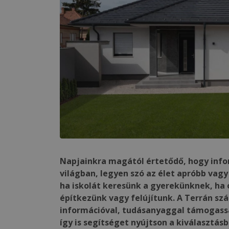
Napjainkra magától értetődő, hogy info
világban, legyen szó az élet apróbb vag
ha iskolát keresünk a gyerekünknek, ha o
építkezünk vagy felújítunk. A Terrán s
információval, tudásanyaggal támogassa 
így is segítséget nyújtson a kiválasztásb