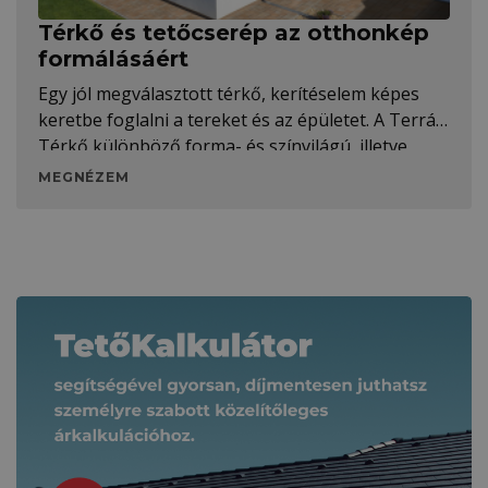
Térkő és tetőcserép az otthonkép
formálásáért
Egy jól megválasztott térkő, kerítéselem képes
keretbe foglalni a tereket és az épületet. A Terrán
Térkő különböző forma- és színvilágú, illetve
textúráltságú modelljei a tetőcserepekkel
MEGNÉZEM
szinergiát alkotva láttak napvilágot.
Kapcsolódó tartalmak