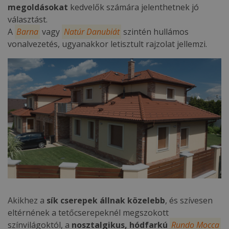
megoldásokat
kedvelők számára jelenthetnek jó
választást.
A
Barna
vagy
Natúr Danubiát
szintén hullámos
vonalvezetés, ugyanakkor letisztult rajzolat jellemzi.
Akikhez a
sík cserepek állnak közelebb
, és szívesen
eltérnének a tetőcserepeknél megszokott
színvilágoktól, a
nosztalgikus, hódfarkú
Rundo Mocca