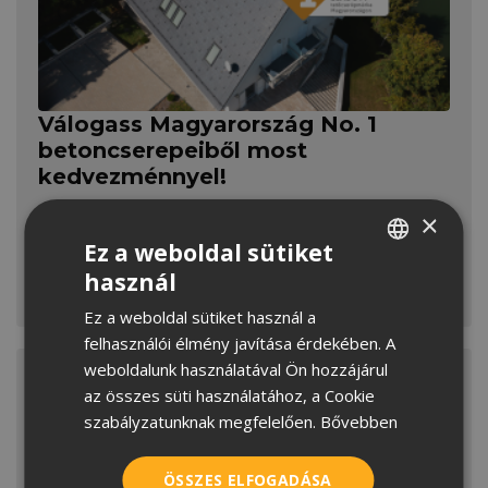
Válogass Magyarország No. 1
betoncserepeiből most
kedvezménnyel!
A betontechnológia fejlődése az elmúlt
×
évtizedekben alapjaiban formálta át az
Ez a weboldal sütiket
építőanyag-ipart, és ezzel együtt a
használ
HUNGARIAN
tetőcserépgyártás területét is. A modern
MEGNÉZEM
betonkeverékeknek köszönhetően a mai
Ez a weboldal sütiket használ a
CROATIAN
cserepek még inkább időtállók és ellenállóbbak,
felhasználói élmény javítása érdekében. A
ROMANIAN
mint valaha. Ráadásul a Zenit Max
weboldalunk használatával Ön hozzájárul
Gesztenyebarna Elegant és Carbon Resistor,
az összes süti használatához, a Cookie
SERBIAN
valamint a Rundo Tégla Elegant modellek most
szabályzatunknak megfelelően.
Bővebben
akciós áron érhetők el.
ÖSSZES ELFOGADÁSA