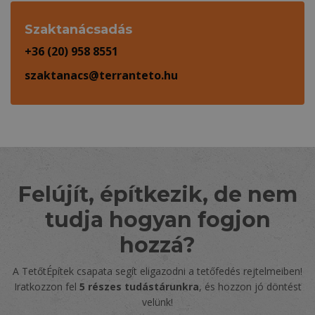
Szaktanácsadás
+36 (20) 958 8551
szaktanacs@terranteto.hu
Felújít, építkezik, de nem
tudja hogyan fogjon
hozzá?
A TetőtÉpítek csapata segít eligazodni a tetőfedés rejtelmeiben!
Iratkozzon fel
5 részes tudástárunkra
, és hozzon jó döntést
velünk!