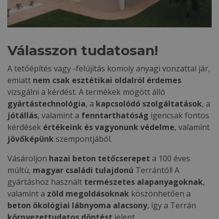
Válasszon tudatosan!
A tetőépítés vagy -felújítás komoly anyagi vonzattal jár,
emiatt
nem csak esztétikai oldalról érdemes
vizsgálni a kérdést. A termékek mögött álló
gyártástechnológia
, a
kapcsolódó szolgáltatások
, a
jótállás
, valamint a
fenntarthatóság
igencsak fontos
kérdések
értékeink és vagyonunk védelme
, valamint
jövőképünk
szempontjából.
Vásároljon
hazai beton tetőcserepet
a 100 éves
múltú,
magyar családi tulajdonú
Terrántól! A
gyártáshoz használt
természetes alapanyagoknak
,
valamint a
zöld megoldásoknak
köszönhetően a
beton ökológiai lábnyoma alacsony
, így a Terrán
környezettudatos döntést
jelent.