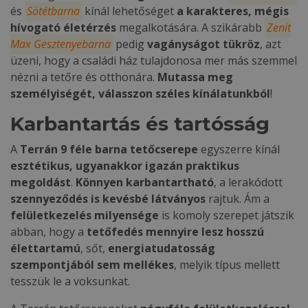
és
Sötétbarna
kínál lehetőséget
a karakteres, mégis
hívogató életérzés
megalkotására. A szikárabb
Zenit
Max Gesztenyebarna
pedig
vagányságot tükröz
, azt
üzeni, hogy a családi ház tulajdonosa mer más szemmel
nézni a tetőre és otthonára.
Mutassa meg
személyiségét, válasszon széles kínálatunkból
!
Karbantartás és tartósság
A
Terrán 9 féle barna tetőcserepe
egyszerre kínál
esztétikus, ugyanakkor igazán praktikus
megoldást
.
Könnyen karbantartható
, a lerakódott
szennyeződés is kevésbé látványos
rajtuk. Ám a
felületkezelés milyensége
is komoly szerepet játszik
abban, hogy a
tetőfedés mennyire lesz hosszú
élettartamú
, sőt,
energiatudatosság
szempontjából sem mellékes
, melyik típus mellett
tesszük le a voksunkat.