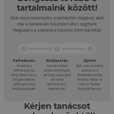
tartalmaink között!
Akár most ismerkedsz a tetőépítés világával, akár
már a kivitelezés küszöbén állsz, segítünk
megtalálni a számodra hasznos információkat.
Felfedezés
Kiválasztás
Építés
Kezdd itt a
Ha már tudod
Már csak a konkrét
felfedezést, ha
milyen tető tetszik,
adatok és a
még ötleted sincs,
de még szükséged
kivitelezés módja
hogyan kellene
van némi
érdekel? Akkor te
nekifogni a tető
információra,
már az “Építés”
kiválasztásának!
kattints ide!
lépésnél tartasz.
Kérjen tanácsot