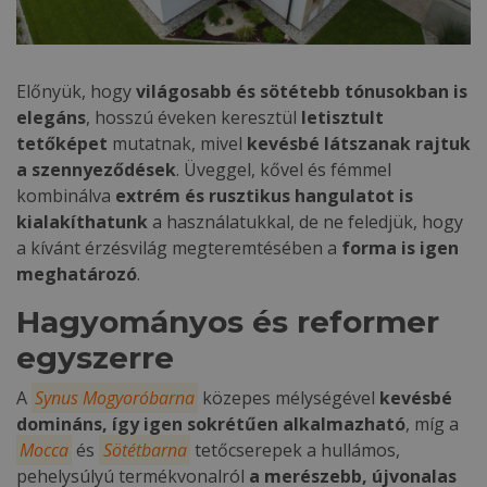
Előnyük, hogy
világosabb és sötétebb tónusokban is
elegáns
, hosszú éveken keresztül
letisztult
tetőképet
mutatnak, mivel
kevésbé látszanak rajtuk
a szennyeződések
. Üveggel, kővel és fémmel
kombinálva
extrém és rusztikus hangulatot is
kialakíthatunk
a használatukkal, de ne feledjük, hogy
a kívánt érzésvilág megteremtésében a
forma is igen
meghatározó
.
Hagyományos és reformer
egyszerre
A
Synus Mogyoróbarna
közepes mélységével
kevésbé
domináns, így igen sokrétűen alkalmazható
, míg a
Mocca
és
Sötétbarna
tetőcserepek a hullámos,
pehelysúlyú termékvonalról
a merészebb, újvonalas