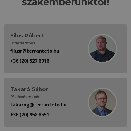
szakemberünktől!
Filus Róbert
Tetőfedő mester
filusr@terranteto.hu
+36 (20) 527 6916
Takaró Gábor
Okl. építészmérnök
takarog@terranteto.hu
+36 (20) 958 8551