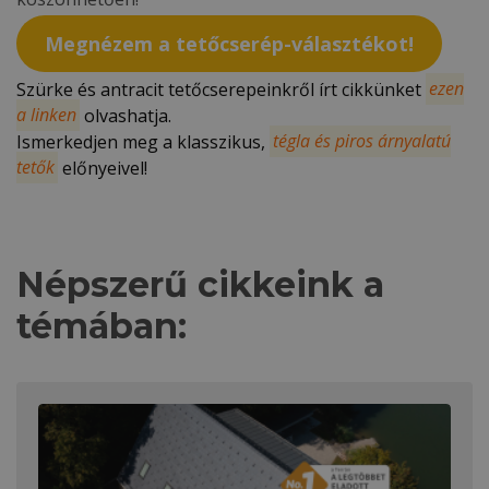
Megnézem a tetőcserép-választékot!
Szürke és antracit tetőcserepeinkről írt cikkünket
ezen
a linken
olvashatja.
Ismerkedjen meg a klasszikus,
tégla és piros árnyalatú
tetők
előnyeivel!
Népszerű cikkeink a
témában: