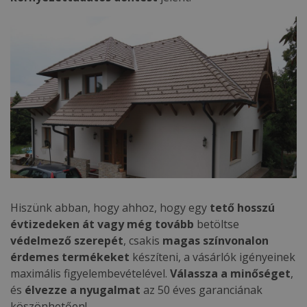
Hiszünk abban, hogy ahhoz, hogy egy
tető hosszú
évtizedeken át vagy még tovább
betöltse
védelmező szerepét
, csakis
magas színvonalon
érdemes termékeket
készíteni, a vásárlók igényeinek
maximális figyelembevételével.
Válassza a minőséget
,
és
élvezze a nyugalmat
az 50 éves garanciának
köszönhetően!