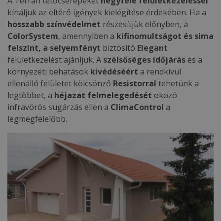
A Terrán tetőcserepeket
négyféle felületkezeléssel
kínáljuk az eltérő igények kielégítése érdekében. Ha a
hosszabb színvédelmet
részesítjük előnyben, a
ColorSystem
, amennyiben a
kifinomultságot és sima
felszínt, a selyemfényt
biztosító
Elegant
felületkezelést ajánljuk. A
szélsőséges időjárás
és a
környezeti behatások
kivédéséért
a rendkívül
ellenálló felületet kölcsönző
Resistorral
tehetünk a
legtöbbet, a
héjazat felmelegedését
okozó
infravörös sugárzás ellen a
ClimaControl
a
legmegfelelőbb.