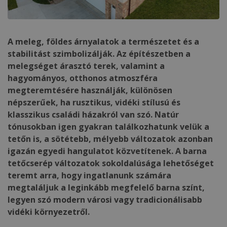
A meleg, földes árnyalatok a természetet és a
stabilitást szimbolizálják. Az építészetben a
melegséget árasztó terek, valamint a
hagyományos, otthonos atmoszféra
megteremtésére használják, különösen
népszerűek, ha rusztikus, vidéki stílusú és
klasszikus családi házakról van szó. Natúr
tónusokban igen gyakran találkozhatunk velük a
tetőn is, a sötétebb, mélyebb változatok azonban
igazán egyedi hangulatot közvetítenek. A barna
tetőcserép változatok sokoldalúsága lehetőséget
teremt arra, hogy ingatlanunk számára
megtaláljuk a leginkább megfelelő barna színt,
legyen szó modern városi vagy tradicionálisabb
vidéki környezetről.