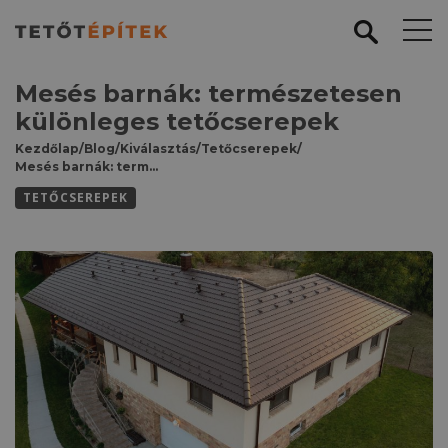
Mesés barnák: természetesen
különleges tetőcserepek
Kezdőlap
/
Blog
/
Kiválasztás
/
Tetőcserepek
/
Mesés barnák: természetesen különleges tetőcserepek
TETŐCSEREPEK