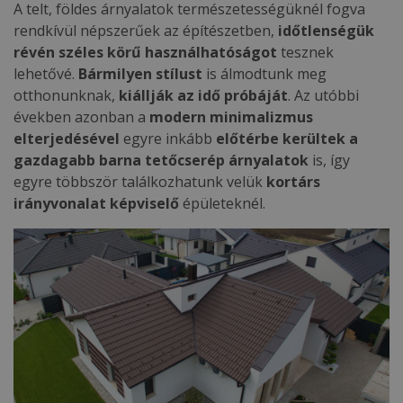
A telt, földes árnyalatok természetességüknél fogva
rendkívül népszerűek az építészetben,
időtlenségük
révén széles körű használhatóságot
tesznek
lehetővé.
Bármilyen stílust
is álmodtunk meg
otthonunknak,
kiállják az idő próbáját
. Az utóbbi
években azonban a
modern minimalizmus
elterjedésével
egyre inkább
előtérbe kerültek a
gazdagabb barna tetőcserép árnyalatok
is, így
egyre többször találkozhatunk velük
kortárs
irányvonalat képviselő
épületeknél.