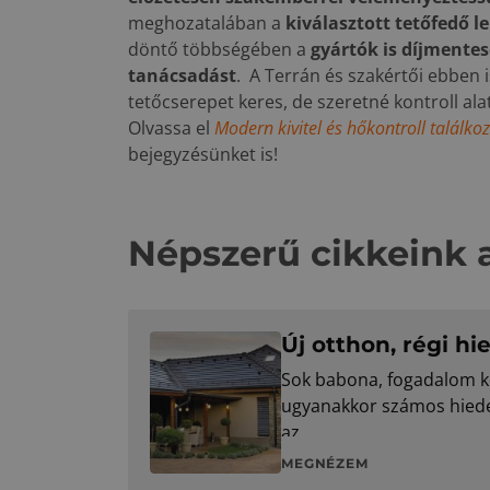
meghozatalában a
kiválasztott tetőfedő l
döntő többségében a
gyártók is díjmente
tanácsadást
. A Terrán és szakértői ebben 
tetőcserepet keres, de szeretné kontroll al
Olvassa el
Modern kivitel és hőkontroll találk
bejegyzésünket is!
Népszerű cikkeink 
Új otthon, régi h
Sok babona, fogadalom kö
ugyanakkor számos hiede
az
MEGNÉZEM