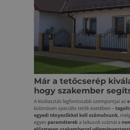
Már a tetőcserép kivála
hogy szakember segít
A kiválasztás legfontosabb szempontjai az
e
különösen speciális tetők esetében –
tagolt
egyedi tényezőkkel kell számolnunk
, mel
egyes
paraméterek
a laikusok számára
nem
előzetesen szakemberrel véleményeztess