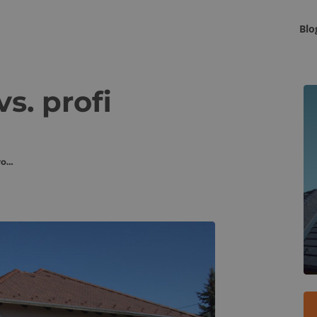
Blo
K
s. profi
Csináld magad vs. profi tetőcsere