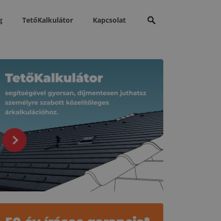
Keresés:
g
TetőKalkulátor
Kapcsolat
apcsolódó tartalmak