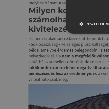
melyhez iránymutatást kaphatunk az
Ácsker
Milyen kockázati t
számolhatunk, ha n
RÉSZLETEK M
kivitelezésű a tető?
Ha nem szakemberre bízzuk otthonunk tetőf
• Sok bosszúság • Felesleges plusz költségek
példa, amelybe érdemes belegondolni: a
te
helyezkedik el. Ha
nem a megfelelőt válasz
alátéthéjazat mellett döntünk, de rosszul ke
lakókomfortunkra lehet negatív kihatáss
penészesedés lesz az eredménye
, és a cs
valósítható csak meg.