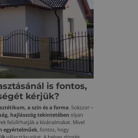
sztásánál is fontos,
ségét kérjük?
sztétikum, a szín és a forma
. Sokszor –
ság, hajlásszög tekintetében
olyan
yek felülírhatják a kívánalmakat. Mivel
 egyértelműek
, fontos, hogy
ük
választásunkat. A helyes döntés