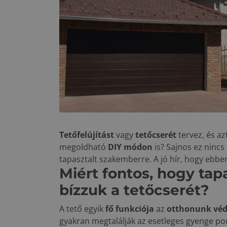
Tetőfelújítást
vagy
tetőcserét
tervez, és a
megoldható
DIY módon
is? Sajnos ez nincs
tapasztalt szakemberre. A jó hír, hogy ebb
Miért fontos, hogy tap
bízzuk a tetőcserét?
A tető egyik
fő funkciója
az
otthonunk vé
gyakran megtalálják az esetleges gyenge po