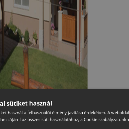
al sütiket használ
aki
megfelelő eszközökkel,
e sok esetben a gyártóknak ajánlásuk is
iket használ a felhasználói élmény javítása érdekében. A webolda
lmérés
keretében is rendelkezésre
hozzájárul az összes süti használatához, a Cookie szabályzatunk
gfelelő szakember
kiválasztásában is,