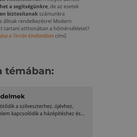
ehet a segítségünkre
, de az esetek
sen biztosítanak
számunkra
is állnak rendelkezésre! Modern
att tartani otthonában a hőmérsékletet?
ozása a Terrán kínálatában
című
a témában:
iedelmek
tődik a szilveszterhez, újévhez,
lem kapcsolódik a házépítéshez és