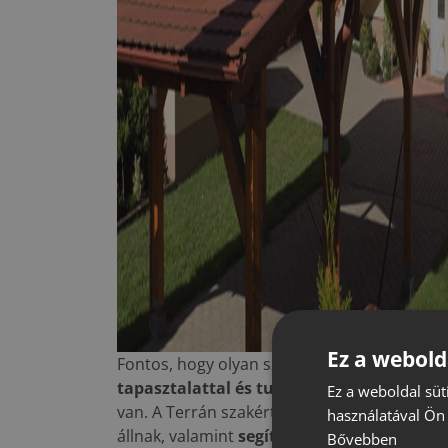
Ez a webold
Fontos, hogy olyan szakembert válasszunk, 
tapasztalattal és tudással
rendelkezik. Err
Ez a weboldal süt
van. A Terrán szakértői
ingyenes állapotfe
használatával Ön 
állnak, valamint
segítséget nyújtanak
a
me
Bővebben