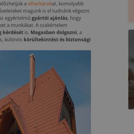
gelőzhetjük a
viharkárok
at, komolyabb
veleteket magunk is el tudnánk végezni
z az egyértelmű
gyártói ajánlás
, hogy
et a munkákat. A szakértelem
g kérdését
is.
Magasban dolgozni
, a
s, különös
körültekintést és biztonsági