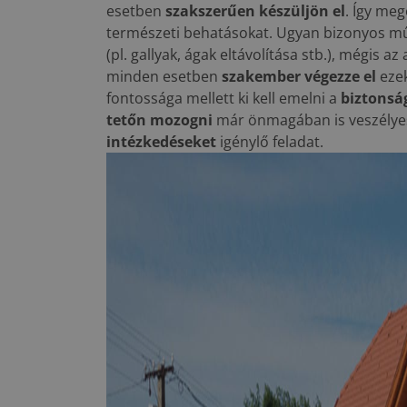
esetben
szakszerűen készüljön el
. Így me
természeti behatásokat. Ugyan bizonyos mű
(pl. gallyak, ágak eltávolítása stb.), mégis a
minden esetben
szakember végezze el
ezek
fontossága mellett ki kell emelni a
biztonsá
tetőn mozogni
már önmagában is veszélye
intézkedéseket
igénylő feladat.