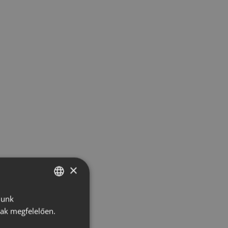
×
lunk
HUNGARIAN
nak megfelelően.
CROATIAN