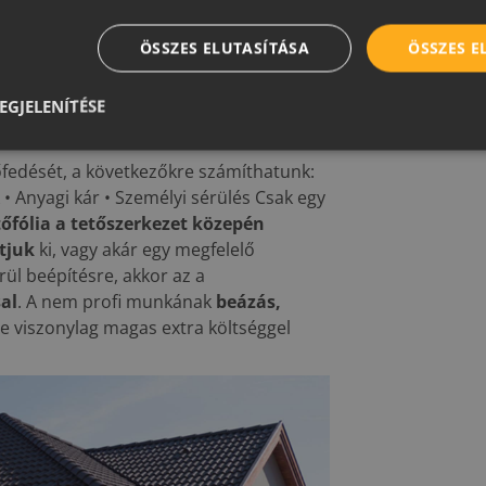
eső
oldalon.
ényezőkkel
ÖSSZES ELUTASÍTÁSA
ÖSSZES 
em tökéletes
EGJELENÍTÉSE
edését, a következőkre számíthatunk:
 • Anyagi kár • Személyi sérülés Csak egy
tőfólia a tetőszerkezet közepén
tjuk
ki, vagy akár egy megfelelő
rül beépítésre, akkor az a
al
. A nem profi munkának
beázás,
ere viszonylag magas extra költséggel