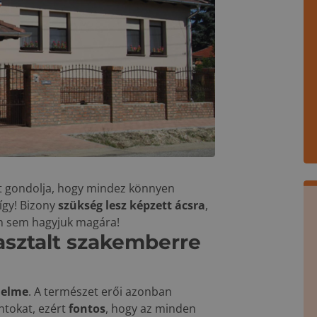
zt gondolja, hogy mindez könnyen
 így! Bizony
szükség lesz képzett ácsra
,
en sem hagyjuk magára!
asztalt szakemberre
delme
. A természet erői azonban
ntokat, ezért
fontos
, hogy az minden