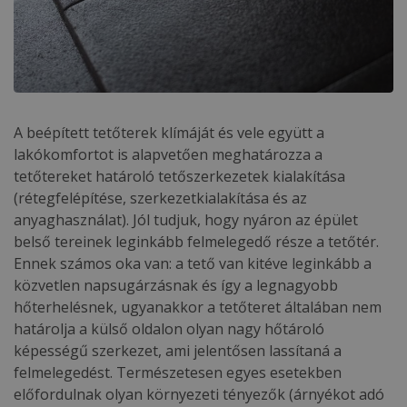
A beépített tetőterek klímáját és vele együtt a
lakókomfortot is alapvetően meghatározza a
tetőtereket határoló tetőszerkezetek kialakítása
(rétegfelépítése, szerkezetkialakítása és az
anyaghasználat). Jól tudjuk, hogy nyáron az épület
belső tereinek leginkább felmelegedő része a tetőtér.
Ennek számos oka van: a tető van kitéve leginkább a
közvetlen napsugárzásnak és így a legnagyobb
hőterhelésnek, ugyanakkor a tetőteret általában nem
határolja a külső oldalon olyan nagy hőtároló
képességű szerkezet, ami jelentősen lassítaná a
felmelegedést. Természetesen egyes esetekben
előfordulnak olyan környezeti tényezők (árnyékot adó