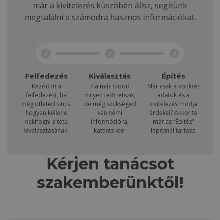
már a kivitelezés küszöbén állsz, segítünk
megtalálni a számodra hasznos információkat.
Felfedezés
Kiválasztás
Építés
Kezdd itt a
Ha már tudod
Már csak a konkrét
felfedezést, ha
milyen tető tetszik,
adatok és a
még ötleted sincs,
de még szükséged
kivitelezés módja
hogyan kellene
van némi
érdekel? Akkor te
nekifogni a tető
információra,
már az “Építés”
kiválasztásának!
kattints ide!
lépésnél tartasz.
Kérjen tanácsot
szakemberünktől!