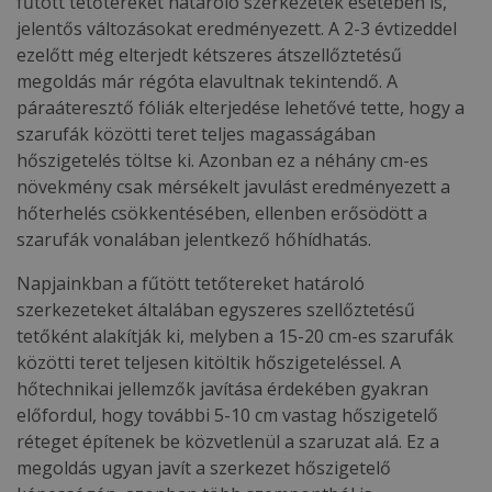
fűtött tetőtereket határoló szerkezetek esetében is,
jelentős változásokat eredményezett. A 2-3 évtizeddel
ezelőtt még elterjedt kétszeres átszellőztetésű
megoldás már régóta elavultnak tekintendő. A
páraáteresztő fóliák elterjedése lehetővé tette, hogy a
szarufák közötti teret teljes magasságában
hőszigetelés töltse ki. Azonban ez a néhány cm-es
növekmény csak mérsékelt javulást eredményezett a
hőterhelés csökkentésében, ellenben erősödött a
szarufák vonalában jelentkező hőhídhatás.
Napjainkban a fűtött tetőtereket határoló
szerkezeteket általában egyszeres szellőztetésű
tetőként alakítják ki, melyben a 15-20 cm-es szarufák
közötti teret teljesen kitöltik hőszigeteléssel. A
hőtechnikai jellemzők javítása érdekében gyakran
előfordul, hogy további 5-10 cm vastag hőszigetelő
réteget építenek be közvetlenül a szaruzat alá. Ez a
megoldás ugyan javít a szerkezet hőszigetelő