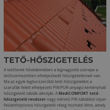
TETŐ-HŐSZIGETELÉS
A tetőterek hővédelmében a legnagyobb szerepe a
tetőszerkezetben elhelyezkedő hőszigetelésnek van.
Ma az egyik legkorszerűbb tető-hőszigetelést a
szarufák felett elhelyezett PIR/PUR-anyagú keményhab
hőszigetelő táblák alkotják. A
MediCOMFORT
tető-
hőszigetelő rendszer
nagy méretű PIR-tábláiból olyan
felületfolytonos hőszigetelő réteg hozható létre, amely