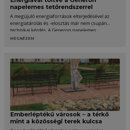
Energiával töltve a Generon
napelemes tetőrendszerrel
A megújuló energiaforrások elterjedésével az
energiatárolás és -elosztás már nem csupán
technikai kérdés. A Generon napelemes
tetőrendszer kompromisszummentes, esztétikus
MEGNÉZEM
megoldást kínál az ellátásbiztonság növelésére.
Emberléptékű városok – a térkő
mint a közösségi terek kulcsa