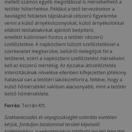
mellett számos egyéb megoldással is mérsékelhető a
tetőtér hőterhelése. Például a tető tervezésekor a
bevilágító felületek tájolásánál célszerű figyelembe
venni a külső árnyékviszonyokat, külső árnyékolókkal
ellátott tetőablakokat ajánlott beépíteni,
emellett különösen fontos a tetőtér okszerű
szellőztetése. A napközbeni túlzott szellőztetéssel a
szerkezetet megkerülve, belülről melegítjük fel a
tetőteret, ezért a napközbeni szellőztetést mérsékelni
kell az ésszerű mértékig. Az éjszakai átszellőztetés
intenzitásának növelése ellenben kifejezetten jótékony
hatással van a tetőtéri lakókomfortra, feltéve, hogy a
külső hőmérséklet valóban alacsonyabb, mint a tetőtér
belső hőmérséklete.
Forrás:
Terrán Kft.
Szaktanácsadás és anyagszükséglet-számítás esetében
kérjük, forduljon bizalommal területi képviselő
kollégáinkhoz, a weboldalunkon található területi felosztás