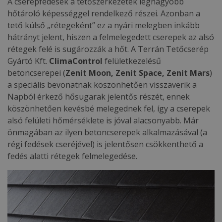
A cserépfedések a tetőszerkezetek legnagyobb
hőtároló képességgel rendelkező részei. Azonban a
tető külső „rétegeként” ez a nyári melegben inkább
hátrányt jelent, hiszen a felmelegedett cserepek az alsó
rétegek felé is sugározzák a hőt. A Terrán Tetőcserép
Gyártó Kft.
ClimaControl
felületkezelésű
betoncserepei (
Zenit Moon, Zenit Space, Zenit Mars
)
a speciális bevonatnak köszönhetően visszaverik a
Napból érkező hősugarak jelentős részét, ennek
köszönhetően kevésbé melegednek fel, így a cserepek
alsó felületi hőmérséklete is jóval alacsonyabb. Már
önmagában az ilyen betoncserepek alkalmazásával (a
régi fedések cseréjével) is jelentősen csökkenthető a
fedés alatti rétegek felmelegedése.