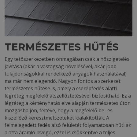
TERMÉSZETES HŰTÉS
Egy tetőszerkezetben önmagában csak a hőszigetelés
javítása (akár a vastagság növelésével, akár jobb
tulajdonságokkal rendelkező anyagok használatával)
ma már nem elegendő. Nagyon fontos a szerkezet
természetes hűtése is, amely a cserépfedés alatti
légréteg megfelelő átszellőztetésével biztosítható. Ez a
légréteg a kéményhatás elve alapján természetes úton
mozgásba jön, feltéve, hogy a megfelelő be- és
kiszellőző keresztmetszeteket kialakították. A
felmelegedett fedés alsó felületét folyamatosan hűti az
alatta áramló levegő, ezzel is csökkentve a teljes