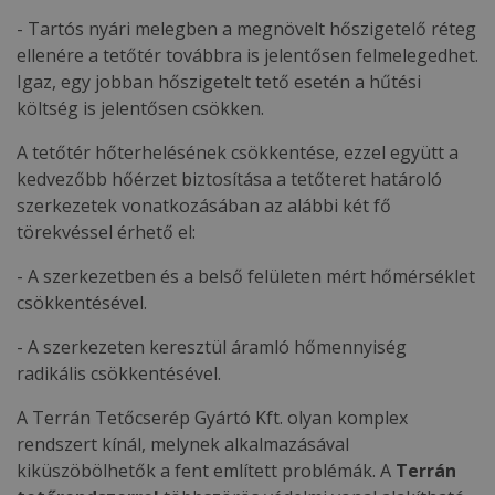
- Tartós nyári melegben a megnövelt hőszigetelő réteg
ellenére a tetőtér továbbra is jelentősen felmelegedhet.
Igaz, egy jobban hőszigetelt tető esetén a hűtési
költség is jelentősen csökken.
A tetőtér hőterhelésének csökkentése, ezzel együtt a
kedvezőbb hőérzet biztosítása a tetőteret határoló
szerkezetek vonatkozásában az alábbi két fő
törekvéssel érhető el:
- A szerkezetben és a belső felületen mért hőmérséklet
csökkentésével.
- A szerkezeten keresztül áramló hőmennyiség
radikális csökkentésével.
A Terrán Tetőcserép Gyártó Kft. olyan komplex
rendszert kínál, melynek alkalmazásával
kiküszöbölhetők a fent említett problémák. A
Terrán