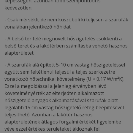
képességén, azonban több szempontból is
kedvezőtlen:
- Csak mérsékli, de nem küszöböli ki teljesen a szarufák
vonalában jelentkező hőhidat.
- A belső tér felé megnövelt hőszigetelés csökkenti a
belső teret és a lakótérben számításba vehető hasznos
alapterületet.
- A szarufák alá épített 5-10 cm vastag hőszigeteléssel
együtt sem feltétlenül teljesül a teljes szerkezetre
vonatkozó hőtechnikai követelmény (U < 0,17 W/m²K).
Ezzel a megoldással a jelenleg érvényben lévő
követelményérték az elterjedten alkalmazott
hőszigetelő anyagok alkalmazásával szarufák alatt
legalább 15 cm vastag hőszigetelő réteg beépítésével
teljesíthető. Azonban a lakótér hasznos
alapterületének átlagos forgalmi értékét figyelembe
véve ezzel értékes területeket áldoznak fel.