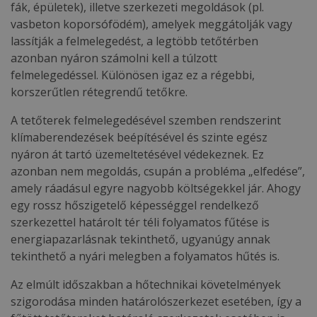
fák, épületek), illetve szerkezeti megoldások (pl.
vasbeton koporsófödém), amelyek meggátolják vagy
lassítják a felmelegedést, a legtöbb tetőtérben
azonban nyáron számolni kell a túlzott
felmelegedéssel. Különösen igaz ez a régebbi,
korszerűtlen rétegrendű tetőkre.
A tetőterek felmelegedésével szemben rendszerint
klímaberendezések beépítésével és szinte egész
nyáron át tartó üzemeltetésével védekeznek. Ez
azonban nem megoldás, csupán a probléma „elfedése”,
amely ráadásul egyre nagyobb költségekkel jár. Ahogy
egy rossz hőszigetelő képességgel rendelkező
szerkezettel határolt tér téli folyamatos fűtése is
energiapazarlásnak tekinthető, ugyanúgy annak
tekinthető a nyári melegben a folyamatos hűtés is.
Az elmúlt időszakban a hőtechnikai követelmények
szigorodása minden határolószerkezet esetében, így a