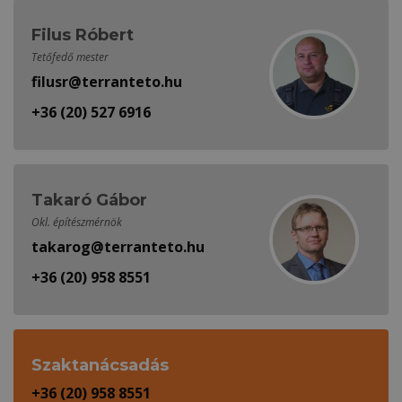
Filus Róbert
Tetőfedő mester
filusr@terranteto.hu
+36 (20) 527 6916
Takaró Gábor
Okl. építészmérnök
takarog@terranteto.hu
+36 (20) 958 8551
Szaktanácsadás
+36 (20) 958 8551