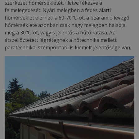
szerkezet hőmérsékletét, illetve fékezve a
felmelegedését. Nyári melegben a fedés alatti
hőmérséklet elérheti a 60-70°C-ot, a beáramló levegő
hőmérséklete azonban csak nagy melegben haladja
meg a 30°C-ot, vagyis jelentős a hűtőhatása. Az
átszellőztetett légrétegnek a hőtechnika mellett
páratechnikai szempontból is kiemelt jelentősége van.