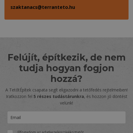
szaktanacs@terranteto.hu
Felújít, építkezik, de nem
tudja hogyan fogjon
hozzá?
A TetőtÉpítek csapata segít eligazodni a tetőfedés rejtelmeiben!
Iratkozzon fel
5 részes tudástárunkra
, és hozzon jó döntést
velünk!
Elfogadom az
adatkezelési tájékoztatót