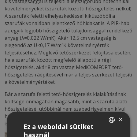
kis vastagsággal is teljesíti a legszigorúbb hőtechnikai
követelményeket (szarufák közötti hőszigetelés nélkül).
A szarufák feletti elhelyezkedéssel kiküszöböli a
szarufák vonalában jelentkező hőhidakat is. A PIR-hab
az egyik legjobb hőszigetelő tulajdonsággal rendelkező
anyag (λ=0,022 W/mK). Akár 12,5 cm vastagság is
elegendő az U<0,17 W/m²K követelményérték
teljesítéséhez. Meglévő tetőszerkezet felújítása esetén,
ha a szarufák között megfelelő állapotú a régi
hőszigetelés, akár 8 cm vastag MediCOMFORT tető-
hőszigetelés ráépítésével már a teljes szerkezet teljesíti
a követelményértéket.
Bár a szarufa feletti tető-hőszigetelés kialakításának
költsége önmagában magasabb, mint a szarufa alatti
hőszigetelésé, utóbbinál nem szabad figyelmen kívül
hagyni a hasznos alapterület csökkentéséből adódó
×
értékvesztést!
Ez a weboldal sütiket
használ
HUNGARIAN