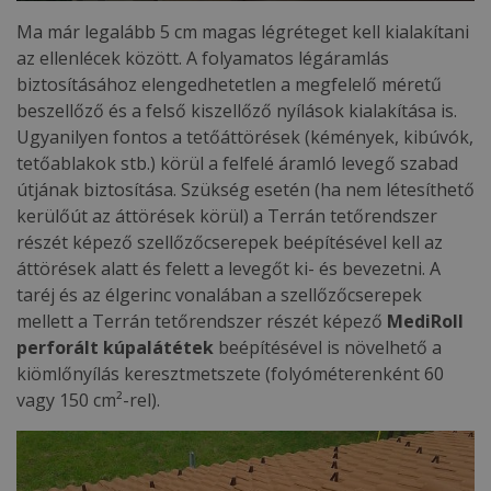
Ma már legalább 5 cm magas légréteget kell kialakítani
az ellenlécek között. A folyamatos légáramlás
biztosításához elengedhetetlen a megfelelő méretű
beszellőző és a felső kiszellőző nyílások kialakítása is.
Ugyanilyen fontos a tetőáttörések (kémények, kibúvók,
tetőablakok stb.) körül a felfelé áramló levegő szabad
útjának biztosítása. Szükség esetén (ha nem létesíthető
kerülőút az áttörések körül) a Terrán tetőrendszer
részét képező szellőzőcserepek beépítésével kell az
áttörések alatt és felett a levegőt ki- és bevezetni. A
taréj és az élgerinc vonalában a szellőzőcserepek
mellett a Terrán tetőrendszer részét képező
MediRoll
perforált kúpalátétek
beépítésével is növelhető a
kiömlőnyílás keresztmetszete (folyóméterenként 60
vagy 150 cm²-rel).