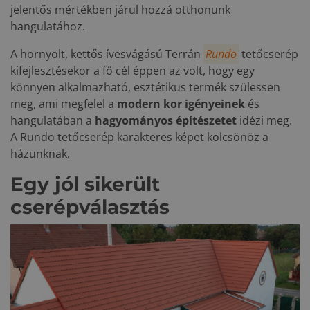
jelentős mértékben járul hozzá otthonunk
hangulatához.
A hornyolt, kettős ívesvágású Terrán
Rundo
tetőcserép
kifejlesztésekor a fő cél éppen az volt, hogy egy
könnyen alkalmazható, esztétikus termék szülessen
meg, ami megfelel a
modern kor igényeinek
és
hangulatában a
hagyományos építészetet
idézi meg.
A Rundo tetőcserép karakteres képet kölcsönöz a
házunknak.
Egy jól sikerült
cserépválasztás