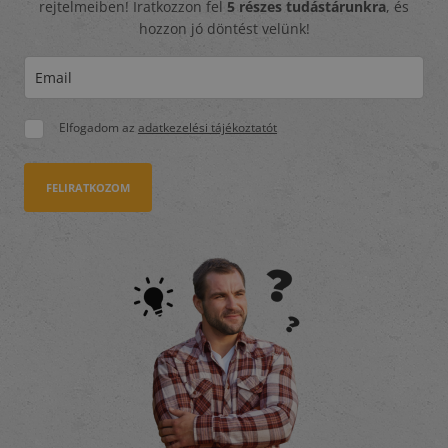
rejtelmeiben! Iratkozzon fel
5 részes tudástárunkra
, és
hozzon jó döntést velünk!
Elfogadom az
adatkezelési tájékoztatót
FELIRATKOZOM