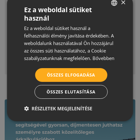
×
Ez a weboldal sütiket
használ
HUNGARIAN
Térkő és tetőcserép az otthonkép
Ez a weboldal sütiket használ a
CROATIAN
formálásáért
felhasználói élmény javítása érdekében. A
ROMANIAN
Egy jól megválasztott térkő, kerítéselem képes
weboldalunk használatával Ön hozzájárul
keretbe foglalni a tereket és az épületet. A Terrán
az összes süti használatához, a Cookie
SERBIAN
Térkő különböző forma- és színvilágú, illetve
szabályzatunknak megfelelően.
Bővebben
textúráltságú modelljei a tetőcserepekkel
MEGNÉZEM
szinergiát alkotva láttak napvilágot.
ÖSSZES ELFOGADÁSA
ÖSSZES ELUTASÍTÁSA
Kapcsolódó tartalmak
RÉSZLETEK MEGJELENÍTÉSE