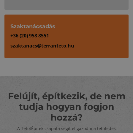
Szaktanácsadás
+36 (20) 958 8551
szaktanacs@terranteto.hu
Felújít, építkezik, de nem
tudja hogyan fogjon
hozzá?
A TetőtÉpítek csapata segít eligazodni a tetőfedés