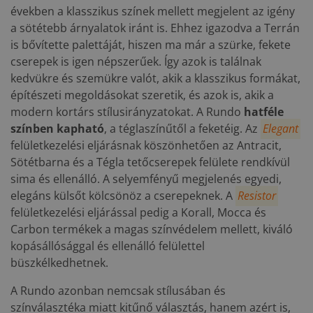
években a klasszikus színek mellett megjelent az igény
a sötétebb árnyalatok iránt is. Ehhez igazodva a Terrán
is bővítette palettáját, hiszen ma már a szürke, fekete
cserepek is igen népszerűek. Így azok is találnak
kedvükre és szemükre valót, akik a klasszikus formákat,
építészeti megoldásokat szeretik, és azok is, akik a
modern kortárs stílusirányzatokat. A Rundo
hatféle
színben kapható
, a téglaszínűtől a feketéig. Az
Elegant
felületkezelési eljárásnak köszönhetően az Antracit,
Sötétbarna és a Tégla tetőcserepek felülete rendkívül
sima és ellenálló. A selyemfényű megjelenés egyedi,
elegáns külsőt kölcsönöz a cserepeknek. A
Resistor
felületkezelési eljárással pedig a Korall, Mocca és
Carbon termékek a magas színvédelem mellett, kiváló
kopásállósággal és ellenálló felülettel
büszkélkedhetnek.
A Rundo azonban nemcsak stílusában és
színválasztéka miatt kitűnő választás, hanem azért is,