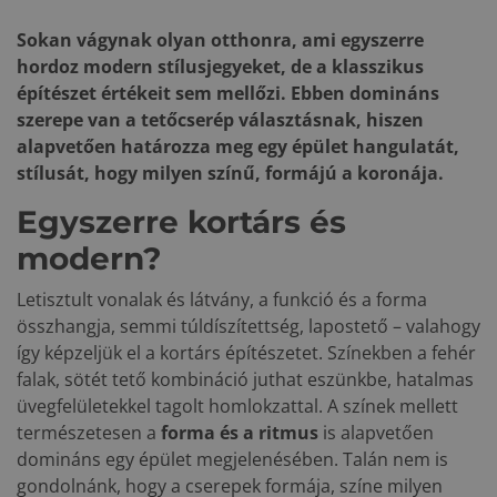
Sokan vágynak olyan otthonra, ami egyszerre
hordoz modern stílusjegyeket, de a klasszikus
építészet értékeit sem mellőzi. Ebben domináns
szerepe van a tetőcserép választásnak, hiszen
alapvetően határozza meg egy épület hangulatát,
stílusát, hogy milyen színű, formájú a koronája.
Egyszerre kortárs és
modern?
Letisztult vonalak és látvány, a funkció és a forma
összhangja, semmi túldíszítettség, lapostető – valahogy
így képzeljük el a kortárs építészetet. Színekben a fehér
falak, sötét tető kombináció juthat eszünkbe, hatalmas
üvegfelületekkel tagolt homlokzattal. A színek mellett
természetesen a
forma és a ritmus
is alapvetően
domináns egy épület megjelenésében. Talán nem is
gondolnánk, hogy a cserepek formája, színe milyen