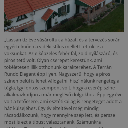
„Lassan tíz éve vásároltuk a házat, és a tervezés során
egyértelműen a vidéki stílus mellett tettük le a
voksunkat. Az elképzelés fehér fal, zöld nyílászáró, és
piros tető volt. Olyan cserepet kerestünk, ami
tökéletesen illik otthonunk karakteréhez. A Terrán
Rundo Elegant épp ilyen. Nagyszerű, hogy a piros
színen belül is lehet válogatni, hisz' nálunk rengeteg a
tégla, így fontos szempont volt, hogy a cserép színe
alkalmazkodjon a már meglévő dolgokhoz. Épp egy éve
volt a tetőcsere, ami esztétikailag is rengeteget adott a
ház külsejéhez. Egy év elteltével még mindig
rácsodálkozunk, hogy mennyire szép lett, és persze
most is ezt a típust választanánk. Számunkra