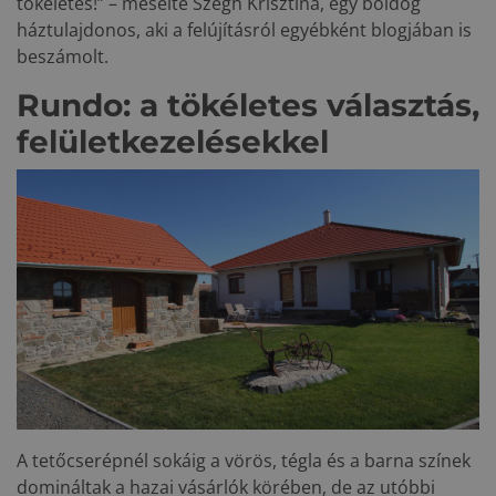
tökéletes!” – mesélte Szégh Krisztina, egy boldog
háztulajdonos, aki a felújításról egyébként blogjában is
beszámolt.
Rundo: a tökéletes választás,
felületkezelésekkel
A tetőcserépnél sokáig a vörös, tégla és a barna színek
domináltak a hazai vásárlók körében, de az utóbbi