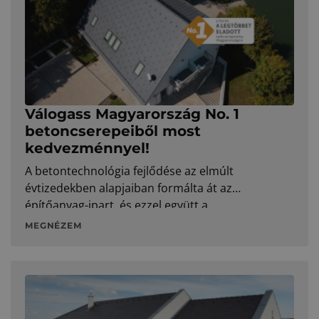
Válogass Magyarország No. 1
betoncserepeiből most
kedvezménnyel!
A betontechnológia fejlődése az elmúlt
évtizedekben alapjaiban formálta át az
építőanyag-ipart, és ezzel együtt a
tetőcserépgyártás területét is. A modern
MEGNÉZEM
betonkeverékeknek köszönhetően a mai cserepek
még inkább időtállók és ellenállóbbak, mint
valaha. Ráadásul a Zenit Max Gesztenyebarna
Elegant és Carbon Resistor, valamint a Rundo
Tégla Elegant modellek most akciós áron érhetők