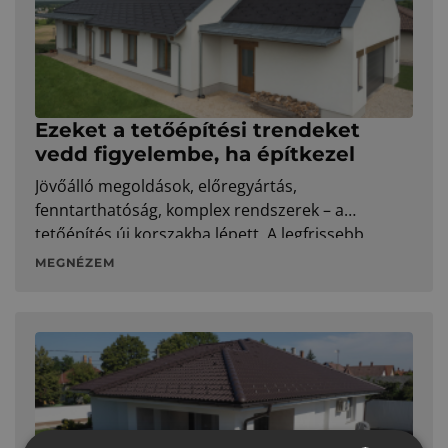
el.
Ezeket a tetőépítési trendeket
vedd figyelembe, ha építkezel
Jövőálló megoldások, előregyártás,
fenntarthatóság, komplex rendszerek – a
tetőépítés új korszakba lépett. A legfrissebb
trendek megmutatják, milyen irányba érdemes
MEGNÉZEM
gondolkodni tetőépítés és -felújítás terén.