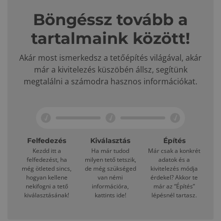
Böngéssz tovább a
tartalmaink között!
Akár most ismerkedsz a tetőépítés világával, akár
már a kivitelezés küszöbén állsz, segítünk
megtalálni a számodra hasznos információkat.
Felfedezés
Kiválasztás
Építés
Kezdd itt a
Ha már tudod
Már csak a konkrét
felfedezést, ha
milyen tető tetszik,
adatok és a
még ötleted sincs,
de még szükséged
kivitelezés módja
hogyan kellene
van némi
érdekel? Akkor te
nekifogni a tető
információra,
már az “Építés”
kiválasztásának!
kattints ide!
lépésnél tartasz.