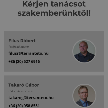
Kérjen tanácsot
szakemberünktől!
Filus Róbert
Tetőfedő mester
filusr@terranteto.hu
+36 (20) 527 6916
Takaró Gábor
Okl. építészmérnök
takarog@terranteto.hu
+36 (20) 958 8551