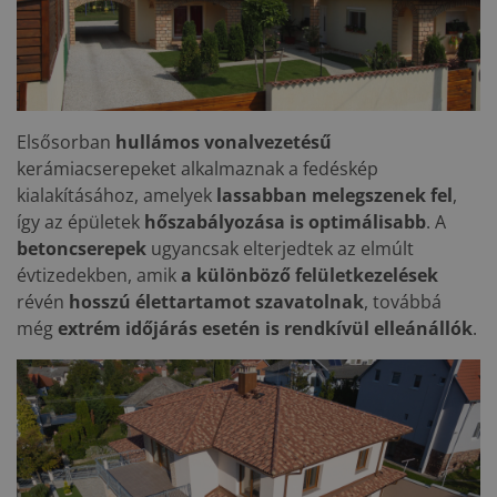
Elsősorban
hullámos vonalvezetésű
kerámiacserepeket alkalmaznak a fedéskép
kialakításához, amelyek
lassabban melegszenek fel
,
így az épületek
hőszabályozása is optimálisabb
. A
betoncserepek
ugyancsak elterjedtek az elmúlt
évtizedekben, amik
a különböző felületkezelések
révén
hosszú élettartamot szavatolnak
, továbbá
még
extrém időjárás esetén is rendkívül elleánállók
.