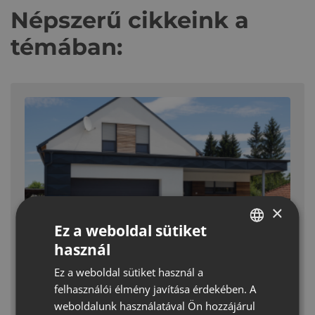
Népszerű cikkeink a
témában:
×
Ez a weboldal sütiket
Terekből életterek legújabb
használ
díszburkolatainkkal
HUNGARIAN
A térkő ma már nem csupán burkolat, összeköt,
Ez a weboldal sütiket használ a
CROATIAN
keretet ad, számos funkciót tölt be, az épített
felhasználói élmény javítása érdekében. A
ROMANIAN
környezet egyik legfontosabb kiegészítő eleme.
weboldalunk használatával Ön hozzájárul