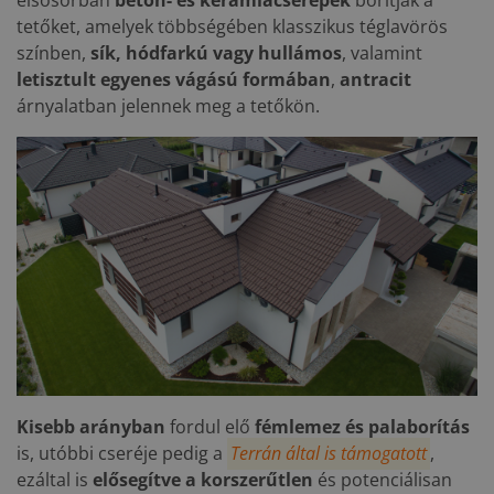
elsősorban
beton- és kerámiacserepek
borítják a
tetőket, amelyek többségében klasszikus téglavörös
színben,
sík, hódfarkú vagy hullámos
, valamint
letisztult egyenes vágású
formában
,
antracit
árnyalatban jelennek meg a tetőkön.
Kisebb arányban
fordul elő
fémlemez és palaborítás
is, utóbbi cseréje pedig a
Terrán által is támogatott
,
ezáltal is
elősegítve a korszerűtlen
és potenciálisan