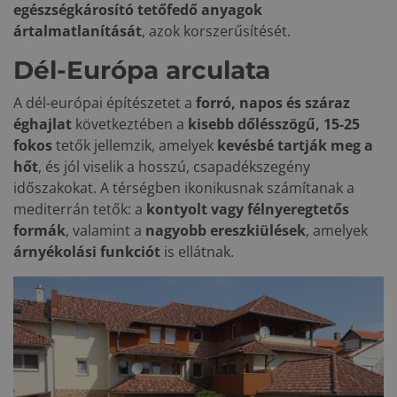
egészségkárosító tetőfedő anyagok
ártalmatlanítását
, azok korszerűsítését.
Dél-Európa arculata
A dél-európai építészetet a
forró, napos és száraz
éghajlat
következtében a
kisebb dőlésszögű, 15-25
fokos
tetők jellemzik, amelyek
kevésbé tartják meg a
hőt
, és jól viselik a hosszú, csapadékszegény
időszakokat. A térségben ikonikusnak számítanak a
mediterrán tetők: a
kontyolt vagy félnyeregtetős
formák
, valamint a
nagyobb ereszkiülések
, amelyek
árnyékolási funkciót
is ellátnak.