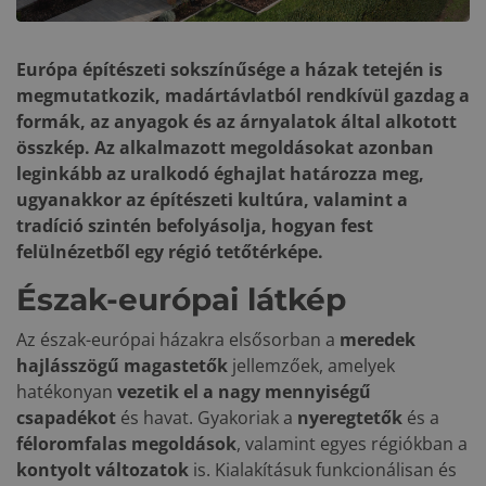
Európa építészeti sokszínűsége a házak tetején is
megmutatkozik, madártávlatból rendkívül gazdag a
formák, az anyagok és az árnyalatok által alkotott
összkép. Az alkalmazott megoldásokat azonban
leginkább az uralkodó éghajlat határozza meg,
ugyanakkor az építészeti kultúra, valamint a
tradíció szintén befolyásolja, hogyan fest
felülnézetből egy régió tetőtérképe.
Észak-európai látkép
Az észak-európai házakra elsősorban a
meredek
hajlásszögű magastetők
jellemzőek, amelyek
hatékonyan
vezetik el a nagy mennyiségű
csapadékot
és havat. Gyakoriak a
nyeregtetők
és a
féloromfalas megoldások
, valamint egyes régiókban a
kontyolt változatok
is. Kialakításuk funkcionálisan és