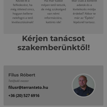
Kezdd itt a
Ha már tudod
Már csak a konkrét
felfedezést, ha
milyen tető tetszik,
adatok és a
még ötleted sincs,
de még szükséged
kivitelezés módja
hogyan kellene
van némi
érdekel? Akkor te
nekifogni a tető
információra,
már az “Építés”
kiválasztásának!
kattints ide!
lépésnél tartasz.
Kérjen tanácsot
szakemberünktől!
Filus Róbert
Tetőfedő mester
filusr@terranteto.hu
+36 (20) 527 6916