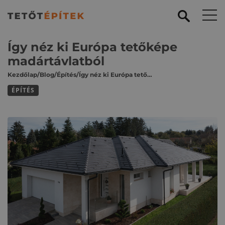
Így néz ki Európa tetőképe
madártávlatból
Kezdőlap
/
Blog
/
Építés
/
Így néz ki Európa tetőképe madártávlatból
ÉPÍTÉS