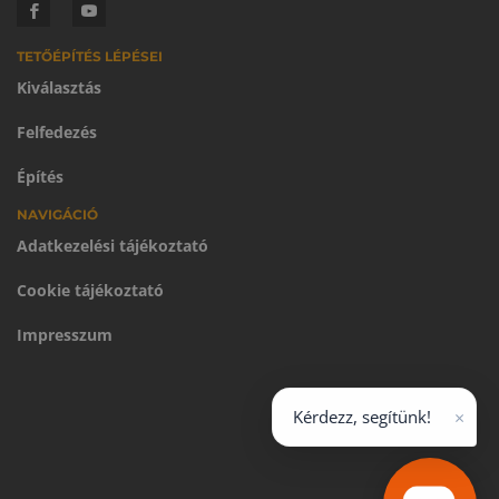
TETŐÉPÍTÉS LÉPÉSEI
Kiválasztás
Felfedezés
Építés
NAVIGÁCIÓ
Adatkezelési tájékoztató
Cookie tájékoztató
Impresszum
×
Kérdezz, segítünk!