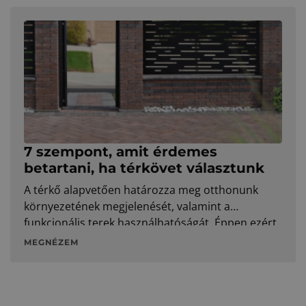
7 szempont, amit érdemes
betartani, ha térkövet választunk
A térkő alapvetően határozza meg otthonunk
környezetének megjelenését, valamint a
funkcionális terek használhatóságát. Éppen ezért
érdemes több szempontot is mérlegelni, mielőtt
MEGNÉZEM
kiválasztjuk a megfelelő modelleket.