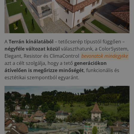
A
Terrán kínálatából
– tetőcserép típustól függően –
négyféle változat közül
választhatunk, a ColorSystem,
Elegant, Resistor és ClimaControl
bevonatok mindegyike
azt a célt szolgálja, hogy a tető
generációkon
átívelően is megőrizze minőségét
, funkcionális és
esztétikai szempontból egyaránt.