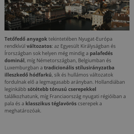
Tetőfedő anyagok
tekintetében Nyugat-Európa
rendkívül
változatos
: az Egyesült Királyságban és
Írországban sok helyen még mindig a
palafedés
dominál
, míg Németországban, Belgiumban és
Luxemburgban a
tradicionális stílusirányzatba
illeszkedő hódfarkú
, sík és hullámos változatok
fordulnak elő a legmagasabb arányban. Hollandiában
leginkább
sötétebb tónusú cserepekkel
találkozhatunk, míg Franciaország nyugati régióiban a
pala és a
klasszikus téglavörös
cserepek a
meghatározóak.