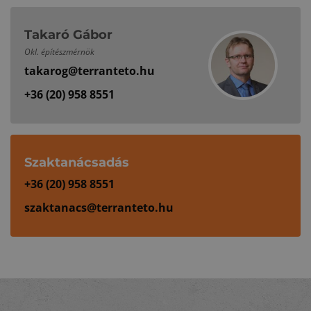
Takaró Gábor
Okl. építészmérnök
takarog@terranteto.hu
+36 (20) 958 8551
Szaktanácsadás
+36 (20) 958 8551
szaktanacs@terranteto.hu