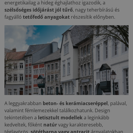
energetikailag a hideg éghajlathoz igazodik, a
szélsőséges időjárást jól tűrő
, nagy teherbírású és
fagyálló
tetőfedő anyagokat
részesítik előnyben.
A leggyakrabban
beton- és kerámiacseréppel
, palával,
valamint fémlemezekkel találkozhatunk. Design
tekintetében a
letisztult modellek
a leginkább
kedveltek, főként
natúr
vagy karakteresebb,
téglavörös,
sötétbarna vagy antracit
árnyalatokban.