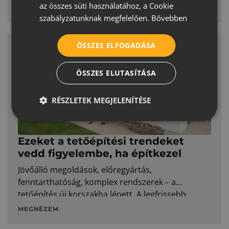
Ennek megfelelően a Terrán Térkő is
az összes süti használatához, a Cookie
SERBIAN
MEGNÉZEM
folyamatosan fejlődik, új koncepciókkal és
szabályzatunknak megfelelően.
Bővebben
innovációkkal bővítve a palettát.
ÖSSZES ELFOGADÁSA
ÖSSZES ELUTASÍTÁSA
RÉSZLETEK MEGJELENÍTÉSE
Ezeket a tetőépítési trendeket
vedd figyelembe, ha építkezel
Jövőálló megoldások, előregyártás,
fenntarthatóság, komplex rendszerek – a
tetőépítés új korszakba lépett. A legfrissebb
trendek megmutatják, milyen irányba érdemes
MEGNÉZEM
gondolkodni tetőépítés és -felújítás terén.