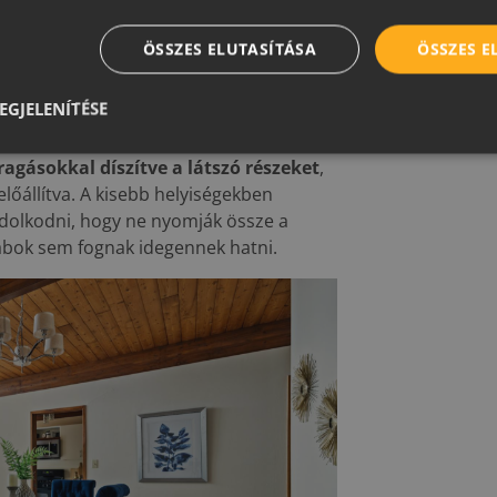
és
emes átgondolni
, szeretnénk-e ilyen
ÖSSZES ELUTASÍTÁSA
ÖSSZES 
ítás során
tennénk velük gazdagabbá
k
.
EGJELENÍTÉSE
szi bármilyen egyedi elképzelés
agásokkal díszítve a látszó részeket
,
őállítva. A kisebb helyiségekben
dolkodni, hogy ne nyomják össze a
bok sem fognak idegennek hatni.