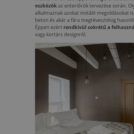
eszközök
az enteriőrök tervezése során. Ol
alkalmaznak azokat imitáló megoldásokat is.
beton és akár a fára megtévesztésig hasonlí
Éppen ezért
rendkívül sokrétű a felhasz
vagy kortárs designról.