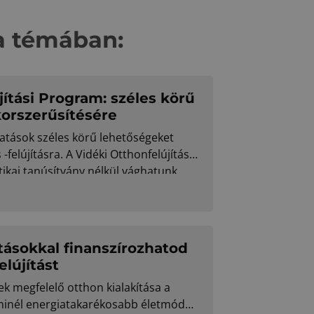
a témában:
jítási Program: széles körű
korszerűsítésére
gatások széles körű lehetőségeket
-felújításra. A Vidéki Otthonfelújítási
kai tanúsítvány nélkül vághatunk
dásul nyugdíjasként is igénybe
ásokkal finanszírozhatod
elújítást
k megfelelő otthon kialakítása a
 minél energiatakarékosabb életmód