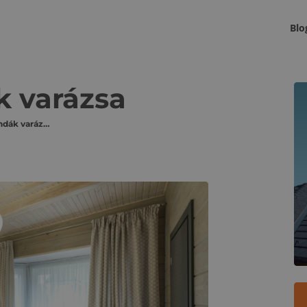
Blo
K
k varázsa
Látszó gerendák varázsa