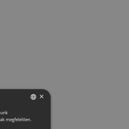
×
lunk
HUNGARIAN
nak megfelelően.
CROATIAN