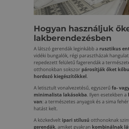
Hogyan használjuk őke
lakberendezésben
A látszó gerendák leginkább a
rusztikus e
vidéki bungalók, régi parasztházak hangulat
repedezett felületű fagerendák a természete
otthonokban sokszor
párosítják őket kőbu
hordozó kiegészítőkkel
.
A letisztult vonalvezetésű, egyszerű
fa- va
minimalista lakásokba
. Ilyen esetekben a
van
: a természetes anyagok és a sima fehér 
hatást kelt.
A közkedvelt
ipari stílusú
otthonoknak szin
gerendák
, amiket gyakran
kombinálnak lát