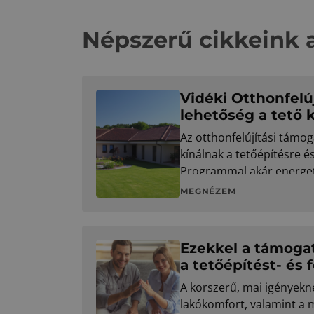
Népszerű cikkeink 
Vidéki Otthonfelú
lehetőség a tető 
Az otthonfelújítási támo
kínálnak a tetőépítésre és 
Programmal akár energeti
bele a munkálatokba, ráa
MEGNÉZEM
vehetjük.
Ezekkel a támogat
a tetőépítést- és f
A korszerű, mai igényekne
lakókomfort, valamint a