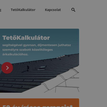
Keresés:
g
TetőKalkulátor
Kapcsolat
apcsolódó tartalmak