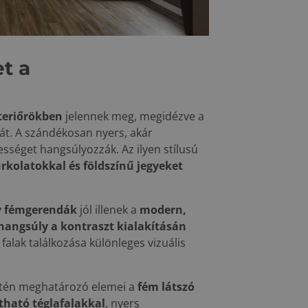
t a
nteriőrökben
jelennek meg, megidézve a
át. A szándékosan nyers, akár
sséget hangsúlyozzák. Az ilyen stílusú
rkolatokkal és földszínű jegyeket
gy fémgerendák
jól illenek a
modern,
hangsúly a kontraszt kialakításán
falak találkozása különleges vizuális
tén meghatározó elemei a
fém látszó
ható téglafalakkal
, nyers