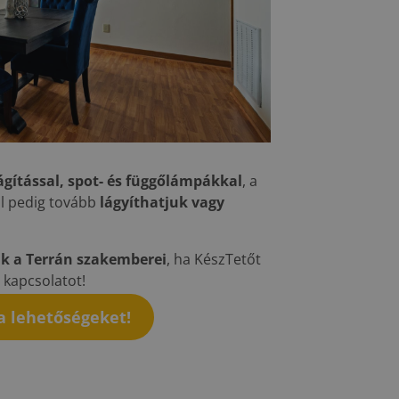
ágítással, spot- és függőlámpákkal
, a
l pedig tovább
lágyíthatjuk vagy
k a Terrán szakemberei
, ha KészTetőt
a kapcsolatot!
 lehetőségeket!