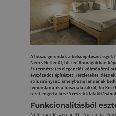
A látszó gerendák a belsőépítészet egyik
Nem véletlenül, hiszen önmagukban képe
és természetes eleganciát kölcsönözni o
évszázados építészeti részleteket idéznek
stílusirányzat, amelybe ne lennének beil
lemondanunk a használatukról, ha KészTe
teret enged a látszó részek kialakításána
Funkcionalitásból esz
A teherhordó szereppel bíró gerendaeleme