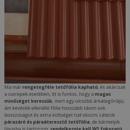
Ma már
rengetegféle tetőfólia kapható
, és akárcsak
a cserepek esetében, itt is fontos, hogy a
magas
minőséget keressük
, mert egy olcsóbb árkategóriájú,
ám kevésbé ellenálló fólia hosszabb távon sok
bosszúságot és extra költséget tud okozni. Létezik
párazáró és páraáteresztő tetőfólia
, de bármelyik
típusba is tartozzon,
rendelkeznie kell W1 fokozatú