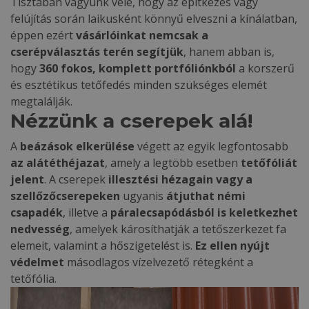
Tisztában vagyunk vele, hogy az építkezés vagy
felújítás során laikusként könnyű elveszni a kínálatban,
éppen ezért
vásárlóinkat nemcsak a
cserépválasztás terén segítjük
, hanem abban is,
hogy
360 fokos, komplett portfóliónkból
a korszerű
és esztétikus tetőfedés minden szükséges elemét
megtalálják.
Nézzünk a cserepek alá!
A
beázások elkerülése
végett az egyik legfontosabb
az alátéthéjazat
, amely a legtöbb esetben
tetőfóliát
jelent
. A cserepek
illesztési hézagain vagy a
szellőzőcserepeken
ugyanis
átjuthat némi
csapadék
, illetve a
páralecsapódásból is keletkezhet
nedvesség
, amelyek károsíthatják a tetőszerkezet fa
elemeit, valamint a hőszigetelést is.
Ez ellen nyújt
védelmet
másodlagos vízelvezető rétegként a
tetőfólia.