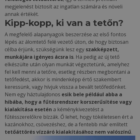
megjelenést biztosít az ingatlan számára és növeli
annak értékét.
Kipp-kopp, ki van a tetőn?
A megfelelő alapanyagok beszerzése az első fontos
lépés az álomtető felé vezető úton, de hogy biztosan
célba érjünk, szükségünk lesz egy
szakképzett,
munkájára igényes ácsra is
. Ha pedig az új tető
elkészülte után olyan munkát végeztetünk, amelyhez
fel kell menni a tetőre, esetleg részben megbontani a
tetőfedést, akkor is mindenképp értő szakembert
keressünk, vagy hívjuk vissza a bevált tetőfedőnket.
Nem egy háztulajdonos
esik bele például abba a
hibába, hogy a fűtésrendszer korszerűsítése vagy
kialakítása esetén
a kéménykivezetést a
fűtésszerelőkre bízzák. Ő lehet, hogy tökéletesen ért a
kazánokhoz, csövezéshez, de a fentebb már említett
tetőáttörés vízzáró kialakításához nem valószínű
.