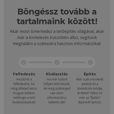
Böngéssz tovább a
tartalmaink között!
Akár most ismerkedsz a tetőépítés világával, akár
már a kivitelezés küszöbén állsz, segítünk
megtalálni a számodra hasznos információkat.
Felfedezés
Kiválasztás
Építés
Kezdd itt a
Ha már tudod
Már csak a konkrét
felfedezést, ha
milyen tető tetszik,
adatok és a
még ötleted sincs,
de még szükséged
kivitelezés módja
hogyan kellene
van némi
érdekel? Akkor te
nekifogni a tető
információra,
már az “Építés”
kiválasztásának!
kattints ide!
lépésnél tartasz.