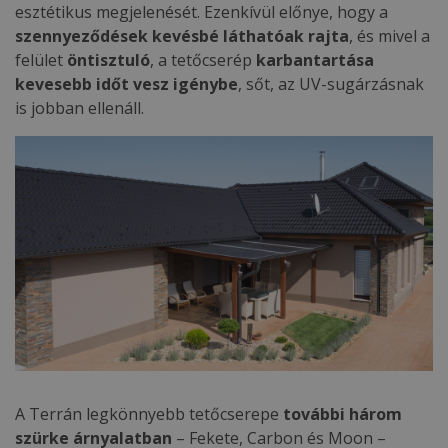
esztétikus megjelenését. Ezenkívül előnye, hogy a
szennyeződések kevésbé láthatóak rajta
, és mivel a
felület
öntisztuló
, a tetőcserép
karbantartása
kevesebb időt vesz igénybe
, sőt, az UV-sugárzásnak
is jobban ellenáll.
A Terrán legkönnyebb tetőcserepe
további három
szürke árnyalatban
– Fekete, Carbon és Moon –