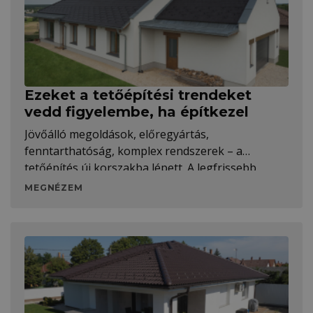
akciós áron érhetők el.
Ezeket a tetőépítési trendeket
vedd figyelembe, ha építkezel
Jövőálló megoldások, előregyártás,
fenntarthatóság, komplex rendszerek – a
tetőépítés új korszakba lépett. A legfrissebb
trendek megmutatják, milyen irányba érdemes
MEGNÉZEM
gondolkodni tetőépítés és -felújítás terén.