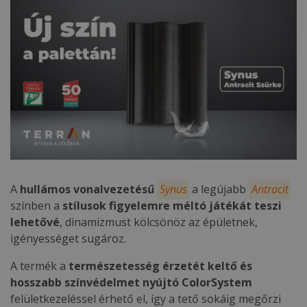
A
hullámos vonalvezetésű
Synus
a legújabb
Antracit
színben a
stílusok figyelemre méltó játékát teszi
lehetővé
, dinamizmust kölcsönöz az épületnek,
igényességet sugároz.
A termék a
természetesség érzetét keltő és
hosszabb színvédelmet nyújtó ColorSystem
felületkezeléssel érhető el, így a tető sokáig megőrzi