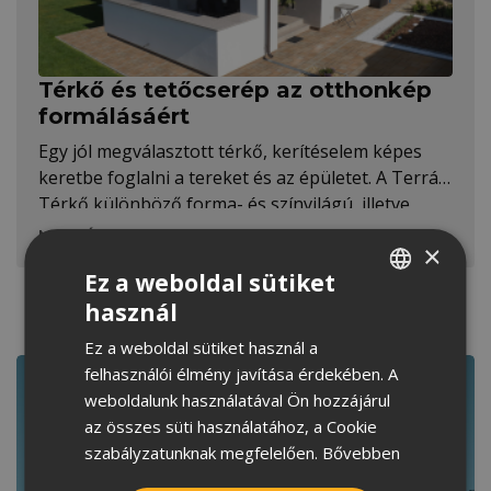
Térkő és tetőcserép az otthonkép
formálásáért
Egy jól megválasztott térkő, kerítéselem képes
keretbe foglalni a tereket és az épületet. A Terrán
Térkő különböző forma- és színvilágú, illetve
textúráltságú modelljei a tetőcserepekkel
MEGNÉZEM
×
szinergiát alkotva láttak napvilágot.
Ez a weboldal sütiket
használ
HUNGARIAN
Ez a weboldal sütiket használ a
CROATIAN
Kapcsolódó tartalmak
felhasználói élmény javítása érdekében. A
ROMANIAN
weboldalunk használatával Ön hozzájárul
az összes süti használatához, a Cookie
SERBIAN
szabályzatunknak megfelelően.
Bővebben