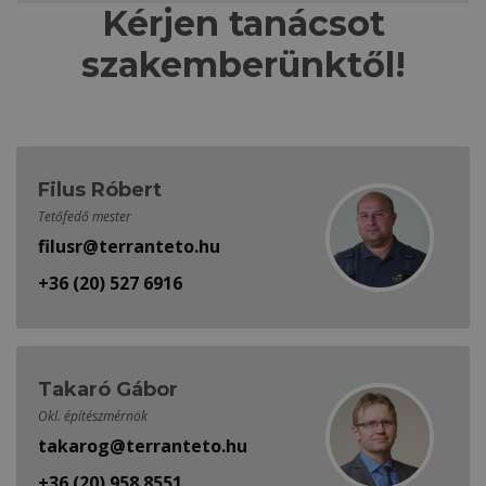
Kérjen tanácsot
szakemberünktől!
Filus Róbert
Tetőfedő mester
filusr@terranteto.hu
+36 (20) 527 6916
Takaró Gábor
Okl. építészmérnök
takarog@terranteto.hu
+36 (20) 958 8551