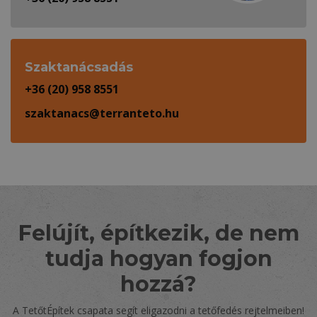
Szaktanácsadás
+36 (20) 958 8551
szaktanacs@terranteto.hu
Felújít, építkezik, de nem
tudja hogyan fogjon
hozzá?
A TetőtÉpítek csapata segít eligazodni a tetőfedés rejtelmeiben!