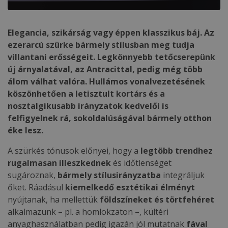
Elegancia, szikárság vagy éppen klasszikus báj. Az
ezerarcú szürke bármely stílusban meg tudja
villantani erősségeit. Legkönnyebb tetőcserepünk
új árnyalatával, az Antracittal, pedig még több
álom válhat valóra. Hullámos vonalvezetésének
köszönhetően a letisztult kortárs és a
nosztalgikusabb irányzatok kedvelői is
felfigyelnek rá, sokoldalúságával bármely otthon
éke lesz.
A szürkés tónusok előnyei, hogy a
legtöbb trendhez
rugalmasan illeszkednek
és időtlenséget
sugároznak,
bármely stílusirányzatba
integráljuk
őket. Ráadásul
kiemelkedő esztétikai élményt
nyújtanak, ha mellettük
földszíneket és törtfehéret
alkalmazunk – pl. a homlokzaton –, kültéri
anyaghasználatban pedig igazán jól mutatnak
fával