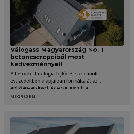
Válogass Magyarország No. 1
betoncserepeiből most
kedvezménnyel!
A betontechnológia fejlődése az elmúlt
évtizedekben alapjaiban formálta át az
építőanyag-ipart, és ezzel együtt a
tetőcserépgyártás területét is. A modern
MEGNÉZEM
betonkeverékeknek köszönhetően a mai
cserepek még inkább időtállók és ellenállóbbak,
mint valaha. Ráadásul a Zenit Max
Gesztenyebarna Elegant és Carbon Resistor,
valamint a Rundo Tégla Elegant modellek most