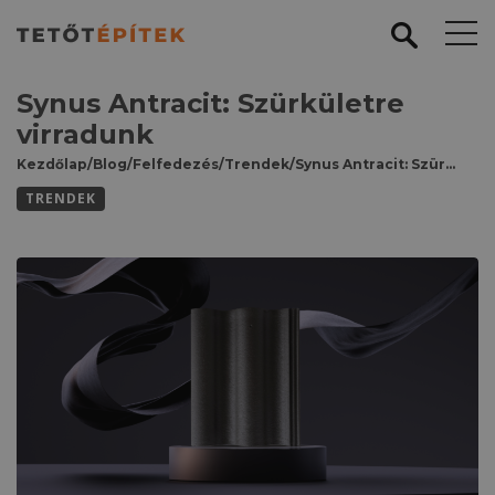
Synus Antracit: Szürkületre
virradunk
Kezdőlap
/
Blog
/
Felfedezés
/
Trendek
/
Synus Antracit: Szürkületre virradunk
TRENDEK