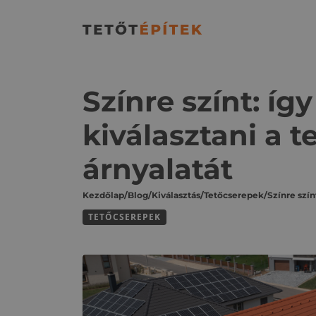
Színre színt: í
kiválasztani a 
árnyalatát
Kezdőlap
/
Blog
/
Kiválasztás
/
Tetőcserepek
/
TETŐCSEREPEK