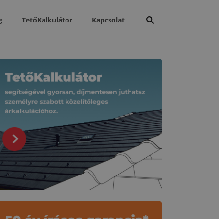
Keresés:
g
TetőKalkulátor
Kapcsolat
apcsolódó tartalmak