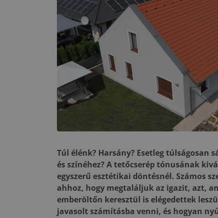
Túl élénk? Harsány? Esetleg túlságosan s
és színéhez? A tetőcserép tónusának kivá
egyszerű esztétikai döntésnél. Számos sz
ahhoz, hogy megtaláljuk az igazit, azt, a
emberöltőn keresztül is elégedettek lesz
javasolt számításba venni, és hogyan nyú