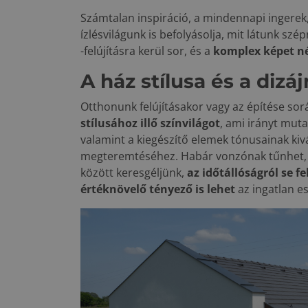
Számtalan inspiráció, a mindennapi ingerek, 
ízlésvilágunk is befolyásolja, mit látunk sz
-felújításra kerül sor, és a
komplex képet n
A ház stílusa és a dizáj
Otthonunk felújításakor vagy az építése s
stílusához illő színvilágot
, ami irányt muta
valamint a kiegészítő elemek tónusainak ki
megteremtéséhez. Habár vonzónak tűnhet, 
között keresgéljünk,
az időtállóságról se 
értéknövelő tényező is lehet
az ingatlan e