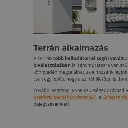
Terrán alkalmazás
A Terrán
több kalkulátorral segíti vevőit
a
kiválasztásában
is iránymutatásra van szü
könnyedén megtalálhatjuk a hozzánk legink
csak egy lépés, hogy a színét illetően is dön
További segítségre van szükséged? Olvasd e
a tetőszín trendek is változnak?
, a
Színesen él
bejegyzéseinket!