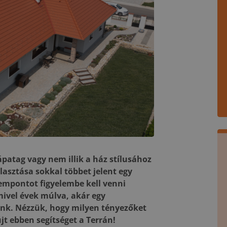
ápatag vagy nem illik a ház stílusához
lasztása sokkal többet jelent egy
empontot figyelembe kell venni
mivel évek múlva, akár egy
ünk. Nézzük, hogy milyen tényezőket
jt ebben segítséget a Terrán!