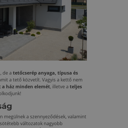
, de a
tetőcserép anyaga, típusa és
 amit a tető közvetít. Vagyis a kettő nem
t a ház minden elemét
, illetve a
teljes
lkodjunk!
ság
an megülnek a szennyeződések, valamint
 sötétebb változatok nagyobb