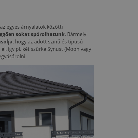
az egyes árnyalatok közötti
függően sokat spórolhatunk
. Bármely
ásolja
, hogy az adott színű és típusú
el, így pl. két szürke Synust (Moon vagy
egvásárolni.