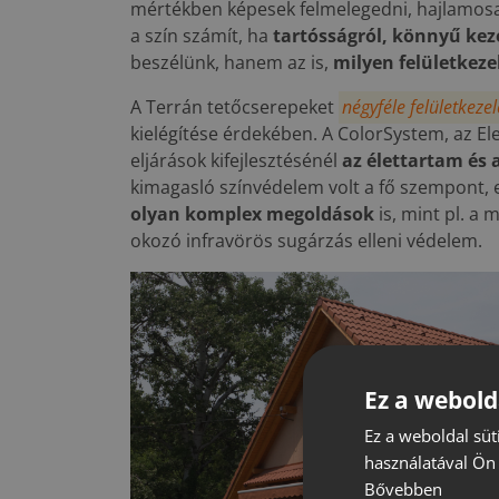
mértékben képesek felmelegedni, hajlamosa
a szín számít, ha
tartósságról, könnyű kez
beszélünk, hanem az is,
milyen felületkeze
A Terrán tetőcserepeket
négyféle felületkezel
kielégítése érdekében. A ColorSystem, az El
eljárások kifejlesztésénél
az élettartam és 
kimagasló színvédelem volt a fő szempont, 
olyan komplex megoldások
is, mint pl. a
okozó infravörös sugárzás elleni védelem.
Ez a webold
Ez a weboldal süt
használatával Ön 
Bővebben