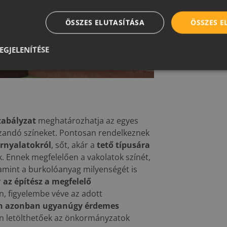
ÖSSZES ELUTASÍTÁSA
ÖSSZES 
EGJELENÍTÉSE
szabályzat
meghatározhatja az egyes
zandó színeket. Pontosan rendelkeznek
rnyalatokról
, sőt, akár a
tető típusára
. Ennek megfelelően a vakolatok színét,
alamint a burkolóanyag milyenségét is
r
az építész a megfelelő
án, figyelembe véve az adott
tén azonban ugyanúgy érdemes
n letölthetőek az önkormányzatok