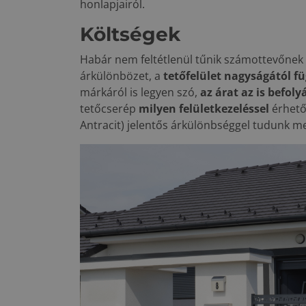
honlapjairól.
Költségek
Habár nem feltétlenül tűnik számottevőnek 
árkülönbözet, a
tetőfelület nagyságától 
márkáról is legyen szó,
az árat az is befoly
tetőcserép
milyen felületkezeléssel
érhető 
Antracit) jelentős árkülönbséggel tudunk m