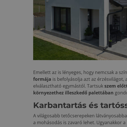
Emellett az is lényeges, hogy nemcsak a szín
formája
is befolyásolja azt az érzésvilágot,
elválasztható egymástól. Tartsuk
szem előt
környezethez illeszkedő palettában
gondo
Karbantartás és tartós
A világosabb tetőcserepeken látványosabb
a mohásodás is zavaró lehet. Ugyanakkor a