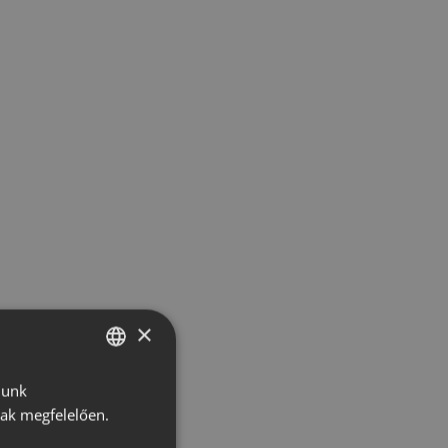
×
lunk
HUNGARIAN
nak megfelelően.
CROATIAN