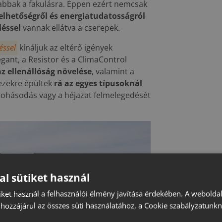
bbak a fakulásra. Éppen ezért nemcsak
elhetőségről és energiatudatosságról
léssel
vannak ellátva a cserepek.
éssel
kínáljuk az eltérő igények
egant, a Resistor és a ClimaControl
az ellenállóság növelése
, valamint a
ezekre épültek
rá az egyes típusoknál
 mohásodás vagy a héjazat felmelegedését
al sütiket használ
iket használ a felhasználói élmény javítása érdekében. A webolda
hozzájárul az összes süti használatához, a Cookie szabályzatunk