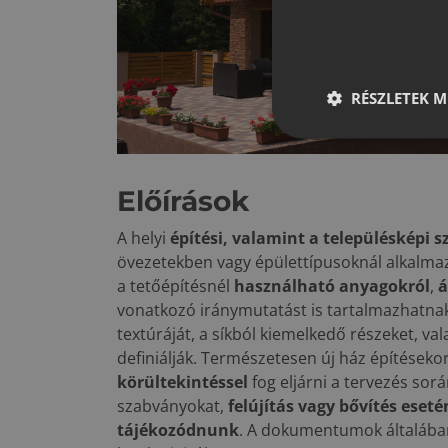
RÉSZLETEK M
Előírások
A helyi
építési, valamint a településképi 
övezetekben vagy épülettípusoknál alkalma
a tetőépítésnél
használható anyagokról
,
á
vonatkozó iránymutatást is tartalmazhatnak
textúráját, a síkból kiemelkedő részeket, v
definiálják. Természetesen új ház építéseko
körültekintéssel
fog eljárni a tervezés sor
szabványokat,
felújítás vagy bővítés ese
tájékozódnunk
. A dokumentumok általába