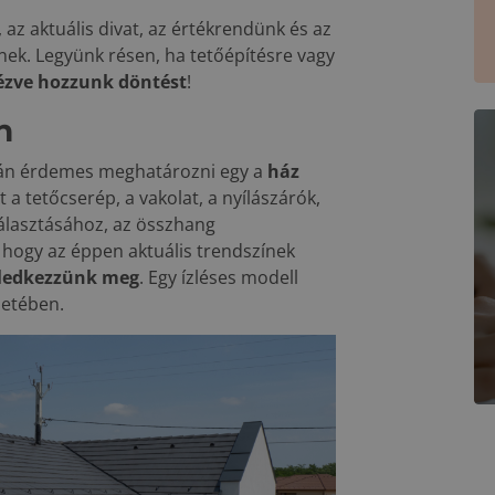
az aktuális divat, az értékrendünk és az
épnek. Legyünk résen, ha tetőépítésre vagy
ézve hozzunk döntést
!
n
orán érdemes meghatározni egy a
ház
t a tetőcserép, a vakolat, a nyílászárók,
választásához, az összhang
hogy az éppen aktuális trendszínek
feledkezzünk meg
. Egy ízléses modell
setében.