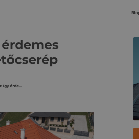
Blo
K
gy érdemes
tetőcserép
Színre színt: így érdemes kiválasztani a tetőcserép árnyalatát