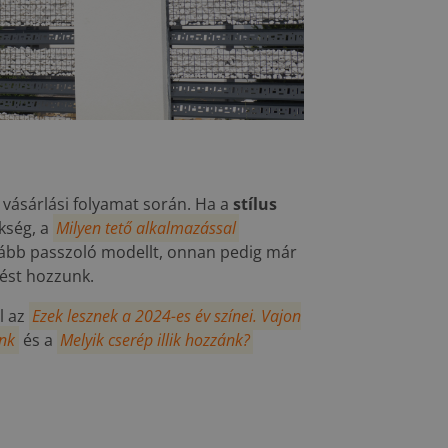
 vásárlási folyamat során. Ha a
stílus
kség, a
Milyen tető alkalmazással
ább passzoló modellt, onnan pedig már
tést hozzunk.
l az
Ezek lesznek a 2024-es év színei. Vajon
ünk
és a
Melyik cserép illik hozzánk?