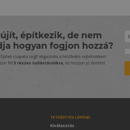
újít, építkezik, de nem
dja hogyan fogjon hozzá?
Építek csapata segít eligazodni a tetőfedés rejtelmeiben!
zzon fel
5 részes tudástárunkra
, és hozzon jó döntést
TETŐÉPÍTÉS LÉPÉSEI
Kiválasztás