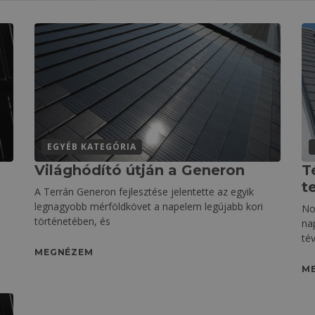
EGYÉB KATEGÓRIA
Világhódító útján a Generon
T
t
A Terrán Generon fejlesztése jelentette az egyik
legnagyobb mérföldkövet a napelem legújabb kori
No
történetében, és
na
tév
MEGNÉZEM
M