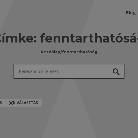
Blog
Címke:
fenntarthatós
Kezdőlap
/
fenntarthatóság
Keresés:
S
KIVÁLASZTÁS