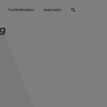
Keresés:
TetőKalkulátor
Kapcsolat
ág