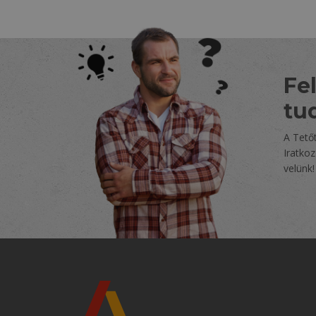
Fel
tu
A Tetőt
Iratko
velünk!