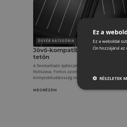
Ez a webold
Ez a weboldal süt
EGYÉB KATEGÓRIA
Ön hozzájárul az 
Jövő-kompatibilis megoldás a
tetőn
A fenntartható építészet egyértelműen a jövő
hívószava. Fontos azonban, hogy a
környezettudatosság ne legyen gátja
RÉSZLETEK M
MEGNÉZEM