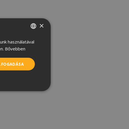
×
lunk használatával
HUNGARIAN
n.
Bővebben
CROATIAN
ROMANIAN
ELFOGADÁSA
SERBIAN