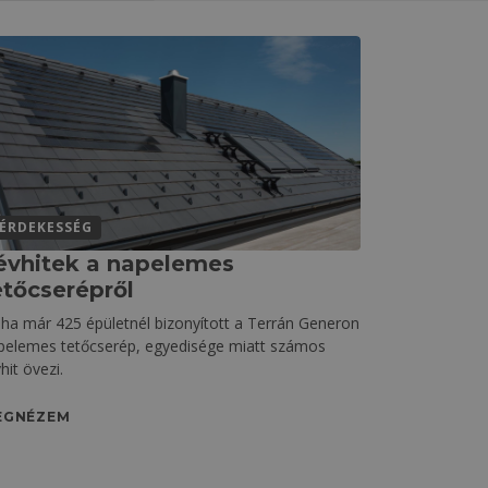
ÉRDEKESSÉG
évhitek a napelemes
etőcserépről
ha már 425 épületnél bizonyított a Terrán Generon
pelemes tetőcserép, egyedisége miatt számos
hit övezi.
EGNÉZEM