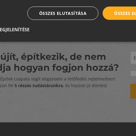
ÖSSZES ELUTASÍTÁSA
ÖSSZES 
EGJELENÍTÉSE
újít, építkezik, de nem
dja hogyan fogjon hozzá?
tÉpítek csapata segít eligazodni a tetőfedés rejtelmeiben!
zzon fel
5 részes tudástárunkra
, és hozzon jó döntést
!