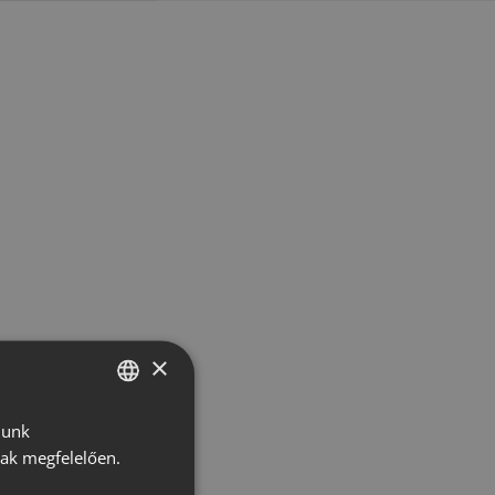
×
lunk
HUNGARIAN
nak megfelelően.
CROATIAN