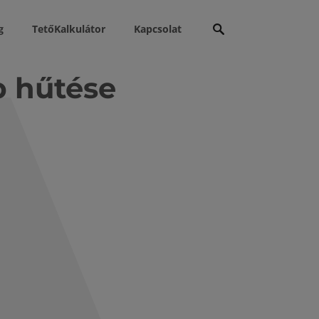
Keresés:
g
TetőKalkulátor
Kapcsolat
p hűtése