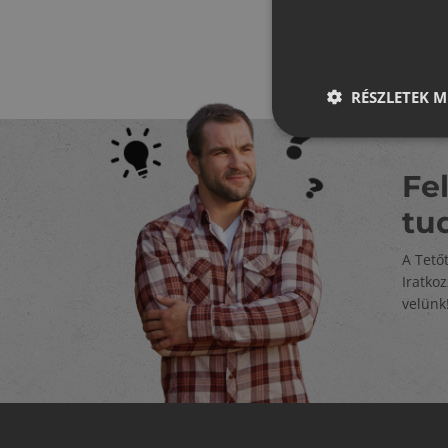
RÉSZLETEK M
Fel
tu
A Tető
Iratko
velünk