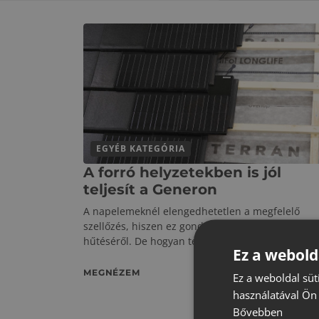
EGYÉB KATEGÓRIA
A forró helyzetekben is jól
teljesít a Generon
A napelemeknél elengedhetetlen a megfelelő
szellőzés, hiszen ez gondoskodik a panelek
hűtéséről. De hogyan teljesülhet
Ez a webold
MEGNÉZEM
Ez a weboldal süt
használatával Ön 
Bővebben