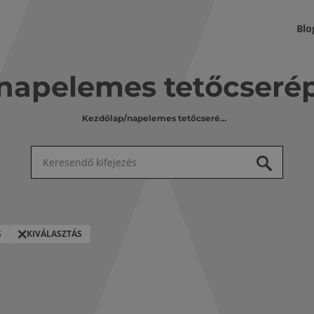
Blo
napelemes tetőcseré
Kezdőlap
/
napelemes tetőcserép hűtése
Keresés:
S
KIVÁLASZTÁS