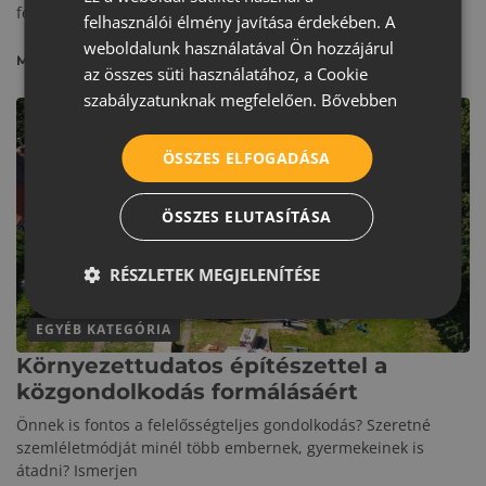
CROATIAN
feltérképezni a kínálatot, megismerni a lehetőségeket, hogy
felhasználói élmény javítása érdekében. A
ROMANIAN
weboldalunk használatával Ön hozzájárul
MEGNÉZEM
az összes süti használatához, a Cookie
SERBIAN
szabályzatunknak megfelelően.
Bővebben
ÖSSZES ELFOGADÁSA
ÖSSZES ELUTASÍTÁSA
RÉSZLETEK MEGJELENÍTÉSE
EGYÉB KATEGÓRIA
Környezettudatos építészettel a
közgondolkodás formálásáért
Önnek is fontos a felelősségteljes gondolkodás? Szeretné
szemléletmódját minél több embernek, gyermekeinek is
átadni? Ismerjen