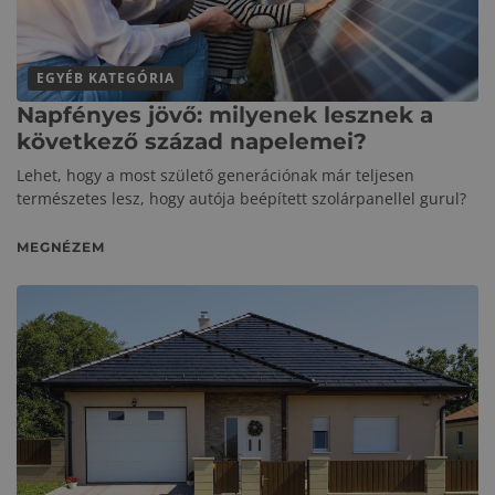
EGYÉB KATEGÓRIA
Napfényes jövő: milyenek lesznek a
következő század napelemei?
Lehet, hogy a most születő generációnak már teljesen
természetes lesz, hogy autója beépített szolárpanellel gurul?
MEGNÉZEM