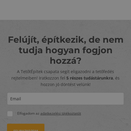
Felújít, építkezik, de nem
tudja hogyan fogjon
hozzá?
A TetőtÉpítek csapata segít eligazodni a tetőfedés
rejtelmeiben! Iratkozzon fel
5 részes tudástárunkra
, és
hozzon jó döntést velünk!
Elfogadom az
adatkezelési tájékoztatót
FELIRATKOZOM