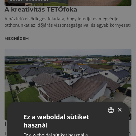
A kreativitás TETŐfoka
A háztető elsődleges feladata, hogy lefedje és megvédje
otthonunkat az időjárás viszontagságaival és egyéb környezeti
MEGNÉZEM
×
EGYÉB KATEGÓRIA
Ez a weboldal sütiket
Így válasszunk tetőcserepet
használ
HUNGARIAN
Tetőt egy életre választunk, ezért érdemes rendkívül alaposan
Ez a weboldal sütiket használ a