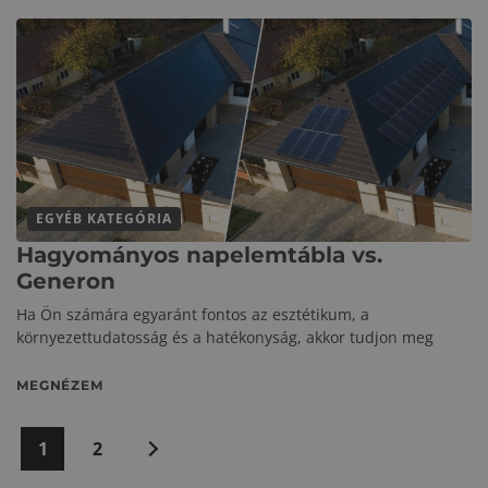
EGYÉB KATEGÓRIA
Hagyományos napelemtábla vs.
Generon
Ha Ön számára egyaránt fontos az esztétikum, a
környezettudatosság és a hatékonyság, akkor tudjon meg
MEGNÉZEM
Bejegyzések
1
2
Következő
lapozása