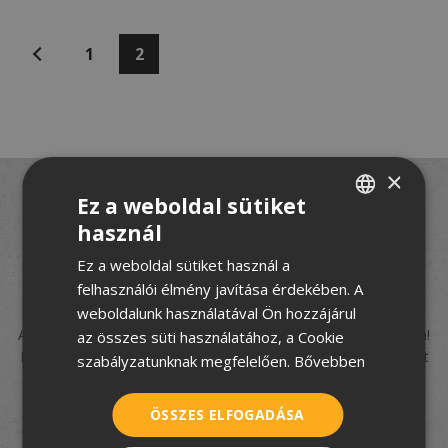
Bejegyzések
Előző
1
2
lapozása
×
Ez a weboldal sütiket
Felújít, építkezik, de nem
használ
HUNGARIAN
tudja hogyan fogjon
Ez a weboldal sütiket használ a
CROATIAN
felhasználói élmény javítása érdekében. A
hozzá?
ROMANIAN
weboldalunk használatával Ön hozzájárul
A TetőtÉpítek csapata segít eligazodni a tetőfedés rejtelmeiben!
az összes süti használatához, a Cookie
SERBIAN
Iratkozzon fel
5 részes tudástárunkra
, és hozzon jó döntést
szabályzatunknak megfelelően.
Bővebben
velünk!
ÖSSZES ELFOGADÁSA