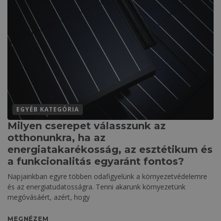
EGYÉB KATEGÓRIA
Milyen cserepet válasszunk az
otthonunkra, ha az
energiatakarékosság, az esztétikum és
a funkcionalitás egyaránt fontos?
Napjainkban egyre többen odafigyelünk a környezetvédelemre
és az energiatudatosságra. Tenni akarunk környezetünk
megóvásáért, azért, hogy
MEGNÉZEM