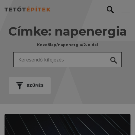
Címke:
napenergia
Kezdőlap
/
napenergia
/
2. oldal
Keresés:
SZŰRÉS