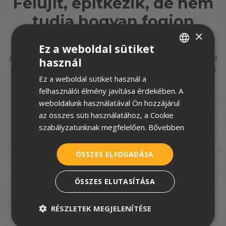
Felújít, építkezik, de nem
tudja hogyan fogjon
×
hozzá?
Ez a weboldal sütiket
A TetőtÉpítek csapata segít eligazodni a tetőfedés rejtelmeiben!
használ
HUNGARIAN
Iratkozzon fel
5 részes tudástárunkra
, és hozzon jó döntést
Ez a weboldal sütiket használ a
velünk!
CROATIAN
felhasználói élmény javítása érdekében. A
ROMANIAN
weboldalunk használatával Ön hozzájárul
az összes süti használatához, a Cookie
SERBIAN
szabályzatunknak megfelelően.
Bővebben
Elfogadom az
adatkezelési tájékoztatót
ÖSSZES ELFOGADÁSA
FELIRATKOZOM
ÖSSZES ELUTASÍTÁSA
RÉSZLETEK MEGJELENÍTÉSE