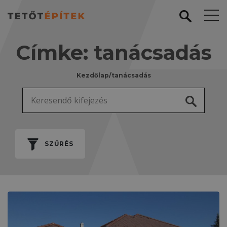
Címke:
tanácsadás
Kezdőlap
/
tanácsadás
Keresés:
SZŰRÉS