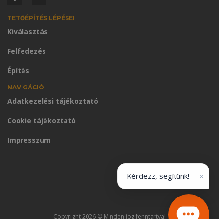
TETŐÉPÍTÉS LÉPÉSEI
Kiválasztás
Felfedezés
Építés
NAVIGÁCIÓ
Adatkezelési tájékoztató
Cookie tájékoztató
Impresszum
×
Kérdezz, segítünk!
Copyright 2026 © Minden jog fenntartva!