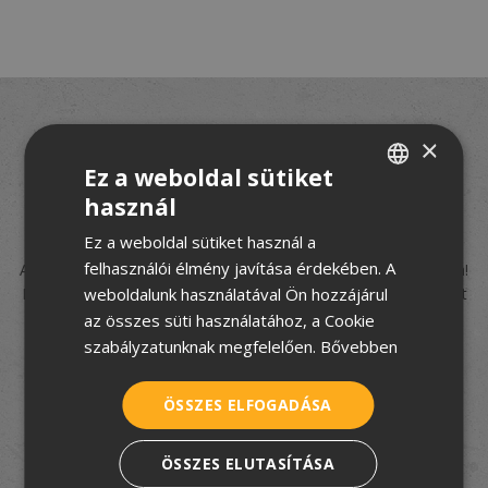
Felújít, építkezik, de nem
×
Ez a weboldal sütiket
tudja hogyan fogjon
használ
HUNGARIAN
hozzá?
Ez a weboldal sütiket használ a
CROATIAN
felhasználói élmény javítása érdekében. A
A TetőtÉpítek csapata segít eligazodni a tetőfedés rejtelmeiben!
ROMANIAN
weboldalunk használatával Ön hozzájárul
Iratkozzon fel
5 részes tudástárunkra
, és hozzon jó döntést
velünk!
az összes süti használatához, a Cookie
SERBIAN
szabályzatunknak megfelelően.
Bővebben
ÖSSZES ELFOGADÁSA
Elfogadom az
adatkezelési tájékoztatót
ÖSSZES ELUTASÍTÁSA