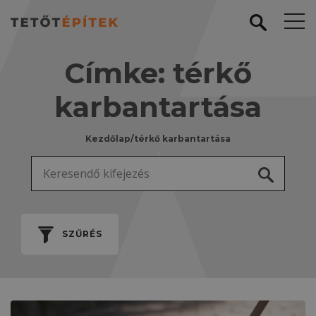
Címke:
térkő
karbantartása
Kezdőlap
/
térkő karbantartása
Keresés:
SZŰRÉS