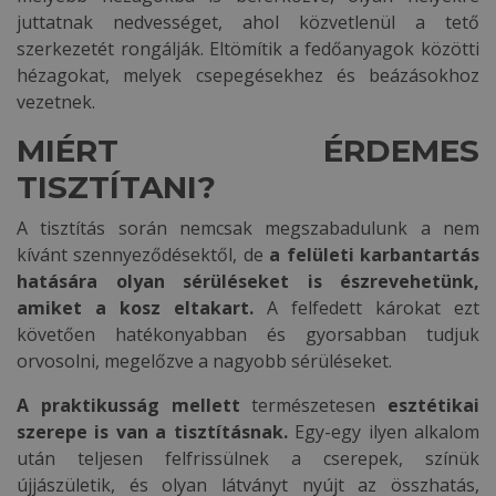
juttatnak nedvességet, ahol közvetlenül a tető
szerkezetét rongálják. Eltömítik a fedőanyagok közötti
hézagokat, melyek csepegésekhez és beázásokhoz
vezetnek.
MIÉRT ÉRDEMES
TISZTÍTANI?
A tisztítás során nemcsak megszabadulunk a nem
kívánt szennyeződésektől, de
a felületi karbantartás
hatására olyan sérüléseket is észrevehetünk,
amiket a kosz eltakart.
A felfedett károkat ezt
követően hatékonyabban és gyorsabban tudjuk
orvosolni, megelőzve a nagyobb sérüléseket.
A praktikusság mellett
természetesen
esztétikai
szerepe is van a tisztításnak.
Egy-egy ilyen alkalom
után teljesen felfrissülnek a cserepek, színük
újjászületik, és olyan látványt nyújt az összhatás,