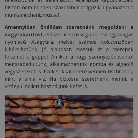
tájékozódjuk az alkalmazott eljárással kapcsolatban,
hiszen nem minden szakember dolgozik ugyanazzal a
munkamechanizmussal.
Amennyiben önállóan szeretnénk megoldani a
nagytakarítást
, először is szükségünk lesz egy magas
nyomású vízágyúra, melyet számos kölcsönzőben
kibérelhetünk. Jó alaposan mossuk át a cserepek
felszínét a géppel. Amikor a nagy szennyeződésektől
megszabadultunk, alkalmazhatunk gomba és algaölő
vegyszereket is. Ezek sokkal intenzívebben tisztítanak,
mint a sima víz. Ha biztosra szeretnénk menni, a
vízágyú mellett használjunk kefét is.