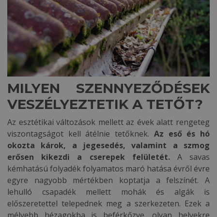
MILYEN SZENNYEZŐDÉSEK
VESZÉLYEZTETIK A TETŐT?
Az esztétikai változások mellett az évek alatt rengeteg
viszontagságot kell átélnie tetőknek.
Az eső és hó
okozta károk, a jegesedés, valamint a szmog
erősen kikezdi a cserepek felületét.
A savas
kémhatású folyadék folyamatos maró hatása évről évre
egyre nagyobb mértékben koptatja a felszínét. A
lehulló csapadék mellett mohák és algák is
előszeretettel telepednek meg a szerkezeten. Ezek a
mélyebb hézagokba is beférkőzve, olyan helyekre