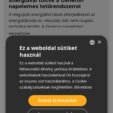
Energiával töltve a Generon
napelemes tetőrendszerrel
A megújuló energiaforrások elterjedésével az
energiatárolás és -elosztás már nem csupán
technikai kérdés. A Generon napelemes
tetőrendszer kompromisszummentes, esztétikus
MEGNÉZEM
megoldást kínál az ellátásbiztonság növelésére.
×
Ez a weboldal sütiket
használ
HUNGARIAN
Ez a weboldal sütiket használ a
CROATIAN
felhasználói élmény javítása érdekében. A
ROMANIAN
weboldalunk használatával Ön hozzájárul
az összes süti használatához, a Cookie
SERBIAN
szabályzatunknak megfelelően.
Bővebben
Emberléptékű városok – a térkő
ÖSSZES ELFOGADÁSA
mint a közösségi terek kulcsa