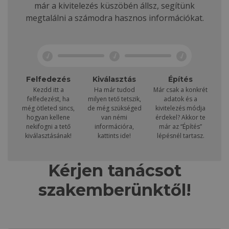
már a kivitelezés küszöbén állsz, segítünk
megtalálni a számodra hasznos információkat.
Felfedezés
Kiválasztás
Építés
Kezdd itt a
Ha már tudod
Már csak a konkrét
felfedezést, ha
milyen tető tetszik,
adatok és a
még ötleted sincs,
de még szükséged
kivitelezés módja
hogyan kellene
van némi
érdekel? Akkor te
nekifogni a tető
információra,
már az “Építés”
kiválasztásának!
kattints ide!
lépésnél tartasz.
Kérjen tanácsot
szakemberünktől!