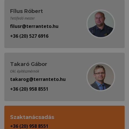
Filus Róbert
Tetőfedő mester
filusr@terranteto.hu
+36 (20) 527 6916
Takaró Gábor
Okl. építészmérnök
takarog@terranteto.hu
+36 (20) 958 8551
Szaktanácsadás
+36 (20) 958 8551