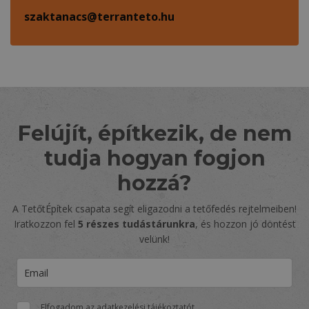
szaktanacs@terranteto.hu
Felújít, építkezik, de nem
tudja hogyan fogjon
hozzá?
A TetőtÉpítek csapata segít eligazodni a tetőfedés rejtelmeiben!
Iratkozzon fel
5 részes tudástárunkra
, és hozzon jó döntést
velünk!
Elfogadom az
adatkezelési tájékoztatót