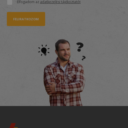
Elfogadom az
adatkezelési tájékoztatót
FELIRATKOZOM