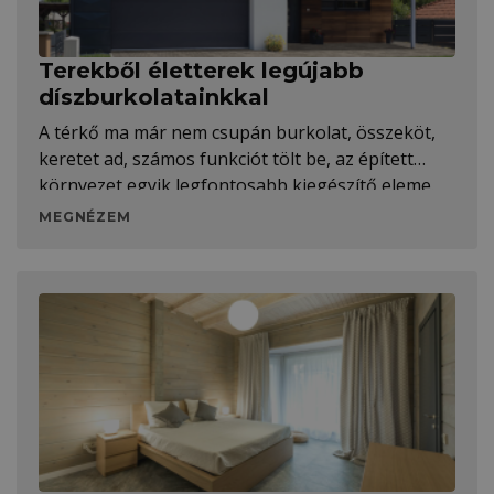
Terekből életterek legújabb
díszburkolatainkkal
A térkő ma már nem csupán burkolat, összeköt,
keretet ad, számos funkciót tölt be, az épített
környezet egyik legfontosabb kiegészítő eleme.
Ennek megfelelően a Terrán Térkő is
MEGNÉZEM
folyamatosan fejlődik, új koncepciókkal és
innovációkkal bővítve a palettát.