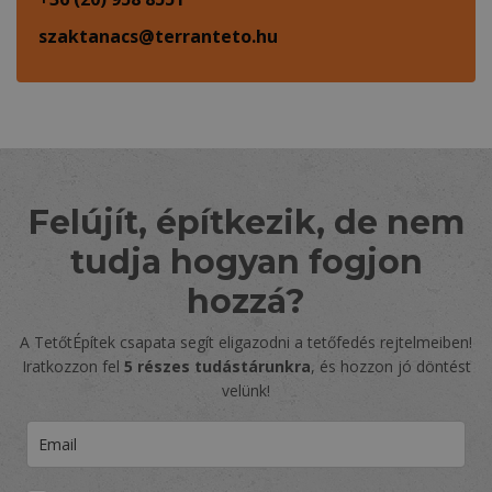
szaktanacs@terranteto.hu
Felújít, építkezik, de nem
tudja hogyan fogjon
hozzá?
A TetőtÉpítek csapata segít eligazodni a tetőfedés rejtelmeiben!
Iratkozzon fel
5 részes tudástárunkra
, és hozzon jó döntést
velünk!