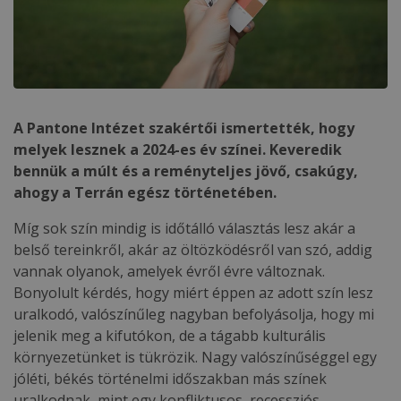
A Pantone Intézet szakértői ismertették, hogy
melyek lesznek a 2024-es év színei. Keveredik
bennük a múlt és a reményteljes jövő, csakúgy,
ahogy a Terrán egész történetében.
Míg sok szín mindig is időtálló választás lesz akár a
belső tereinkről, akár az öltözködésről van szó, addig
vannak olyanok, amelyek évről évre változnak.
Bonyolult kérdés, hogy miért éppen az adott szín lesz
uralkodó, valószínűleg nagyban befolyásolja, hogy mi
jelenik meg a kifutókon, de a tágabb kulturális
környezetünket is tükrözik. Nagy valószínűséggel egy
jóléti, békés történelmi időszakban más színek
uralkodnak, mint egy konfliktusos, recessziós