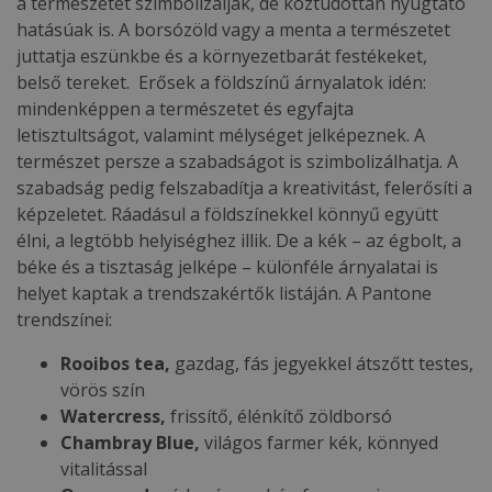
a természetet szimbolizálják, de köztudottan nyugtató
hatásúak is. A borsózöld vagy a menta a természetet
juttatja eszünkbe és a környezetbarát festékeket,
belső tereket. Erősek a földszínű árnyalatok idén:
mindenképpen a természetet és egyfajta
letisztultságot, valamint mélységet jelképeznek. A
természet persze a szabadságot is szimbolizálhatja. A
szabadság pedig felszabadítja a kreativitást, felerősíti a
képzeletet. Ráadásul a földszínekkel könnyű együtt
élni, a legtöbb helyiséghez illik. De a kék – az égbolt, a
béke és a tisztaság jelképe – különféle árnyalatai is
helyet kaptak a trendszakértők listáján. A Pantone
trendszínei:
Rooibos tea,
gazdag, fás jegyekkel átszőtt testes,
vörös szín
Watercress,
frissítő, élénkítő zöldborsó
Chambray Blue,
világos farmer kék, könnyed
vitalitással