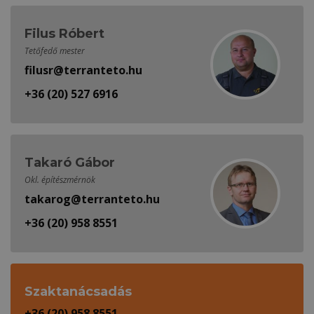
Filus Róbert
Tetőfedő mester
filusr@terranteto.hu
+36 (20) 527 6916
Takaró Gábor
Okl. építészmérnök
takarog@terranteto.hu
+36 (20) 958 8551
Szaktanácsadás
+36 (20) 958 8551