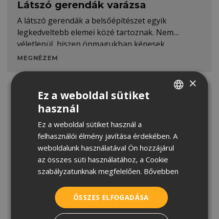
Látszó gerendák varázsa
A látszó gerendák a belsőépítészet egyik
legkedveltebb elemei közé tartoznak. Nem
véletlenül, hiszen önmagukban képesek
MEGNÉZEM
×
Ez a weboldal sütiket
használ
HUNGARIAN
Ez a weboldal sütiket használ a
CROATIAN
felhasználói élmény javítása érdekében. A
ROMANIAN
weboldalunk használatával Ön hozzájárul
az összes süti használatához, a Cookie
SERBIAN
szabályzatunknak megfelelően.
Bővebben
Válogass Magyarország No. 1
betoncserepeiből most
ÖSSZES ELFOGADÁSA
kedvezménnyel!