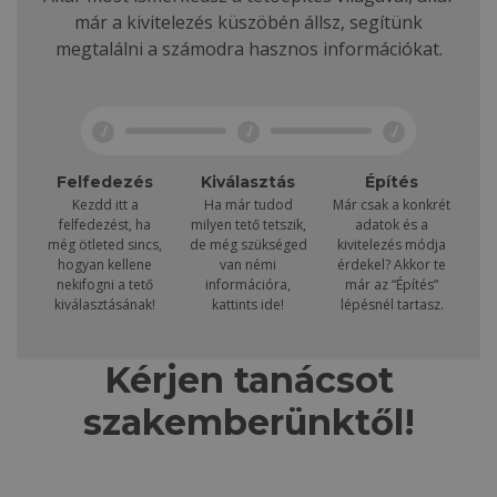
már a kivitelezés küszöbén állsz, segítünk
megtalálni a számodra hasznos információkat.
Felfedezés
Kiválasztás
Építés
Kezdd itt a
Ha már tudod
Már csak a konkrét
felfedezést, ha
milyen tető tetszik,
adatok és a
még ötleted sincs,
de még szükséged
kivitelezés módja
hogyan kellene
van némi
érdekel? Akkor te
nekifogni a tető
információra,
már az “Építés”
kiválasztásának!
kattints ide!
lépésnél tartasz.
Kérjen tanácsot
szakemberünktől!