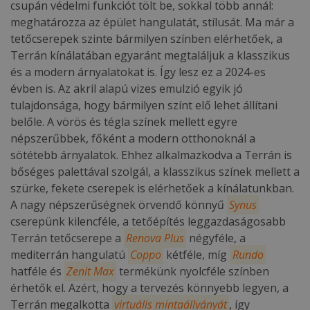
csupán védelmi funkciót tölt be, sokkal több annál:
meghatározza az épület hangulatát, stílusát. Ma már a
tetőcserepek szinte bármilyen színben elérhetőek, a
Terrán kínálatában egyaránt megtaláljuk a klasszikus
és a modern árnyalatokat is. Így lesz ez a 2024-es
évben is. Az akril alapú vizes emulzió egyik jó
tulajdonsága, hogy bármilyen színt elő lehet állítani
belőle. A vörös és tégla színek mellett egyre
népszerűbbek, főként a modern otthonoknál a
sötétebb árnyalatok. Ehhez alkalmazkodva a Terrán is
bőséges palettával szolgál, a klasszikus színek mellett a
szürke, fekete cserepek is elérhetőek a kínálatunkban.
A nagy népszerűségnek örvendő könnyű
Synus
cserepünk kilencféle, a tetőépítés leggazdaságosabb
Terrán tetőcserepe a
Renova Plus
négyféle, a
mediterrán hangulatú
Coppo
kétféle, míg
Rundo
hatféle és
Zenit
Max
termékünk nyolcféle színben
érhetők el. Azért, hogy a tervezés könnyebb legyen, a
Terrán megalkotta
virtuális mintaállványát
, így