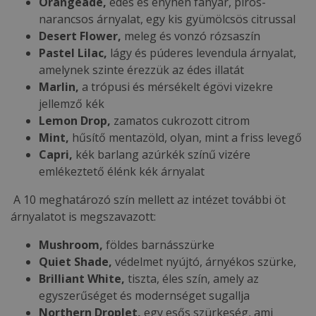
Orangeade,
édes és enyhén fanyar, piros-
narancsos árnyalat, egy kis gyümölcsös citrussal
Desert Flower,
meleg és vonzó rózsaszín
Pastel Lilac,
lágy és púderes levendula árnyalat,
amelynek szinte érezzük az édes illatát
Marlin,
a trópusi és mérsékelt égövi vizekre
jellemző kék
Lemon Drop,
zamatos cukrozott citrom
Mint,
hűsítő mentazöld, olyan, mint a friss levegő
Capri,
kék barlang azúrkék színű vizére
emlékeztető élénk kék árnyalat
A 10 meghatározó szín mellett az intézet további öt
árnyalatot is megszavazott:
Mushroom,
földes barnásszürke
Quiet Shade,
védelmet nyújtó, árnyékos szürke,
Brilliant White,
tiszta, éles szín, amely az
egyszerűséget és modernséget sugallja
Northern Droplet,
egy esős szürkeség, ami