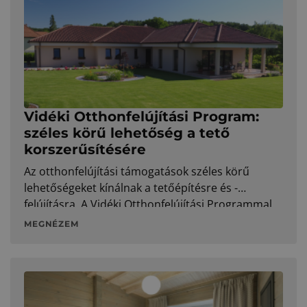
Vidéki Otthonfelújítási Program:
széles körű lehetőség a tető
korszerűsítésére
Az otthonfelújítási támogatások széles körű
lehetőségeket kínálnak a tetőépítésre és -
felújításra. A Vidéki Otthonfelújítási Programmal
akár energetikai tanúsítvány nélkül vághatunk
MEGNÉZEM
bele a munkálatokba, ráadásul nyugdíjasként is
igénybe vehetjük.