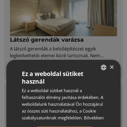
Látszó gerendák varázsa
A látszó gerendák a belsőépítészet egyik
legkedveltebb elemei közé tartoznak. Nem
véletlenül, hiszen önmagukban képesek
×
MEGNÉZEM
Ez a weboldal sütiket
használ
HUNGARIAN
Ez a weboldal sütiket használ a
CROATIAN
felhasználói élmény javítása érdekében. A
ROMANIAN
weboldalunk használatával Ön hozzájárul
az összes süti használatához, a Cookie
SERBIAN
szabályzatunknak megfelelően.
Bővebben