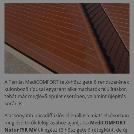
A Terrán MediCOMFORT tető-hőszigetelő rendszerének
különböző típusai egyaránt alkalmazhatók felújításkor,
tehát már meglévő épület esetében, valamint újépítés
során is.
Alacsonyabb páradiffúziós ellenállása miatt elsősorban
meglévő tetők felújításához ajánljuk a
MediCOMFORT
Natúr PIR MV
-t kiegészítő hőszigetelő rétegként, de új