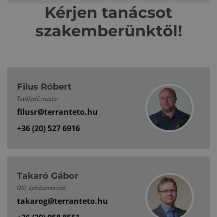
Kérjen tanácsot
szakemberünktől!
Filus Róbert
Tetőfedő mester
filusr@terranteto.hu
+36 (20) 527 6916
Takaró Gábor
Okl. építészmérnök
takarog@terranteto.hu