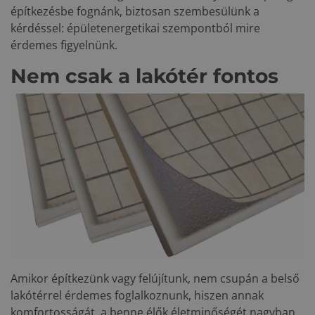
építkezésbe fognánk, biztosan szembesülünk a
kérdéssel: épületenergetikai szempontból mire
érdemes figyelnünk.
Nem csak a lakótér fontos
Amikor építkezünk vagy felújítunk, nem csupán a belső
lakótérrel érdemes foglalkoznunk, hiszen annak
komfortosságát, a benne élők életminőségét nagyban