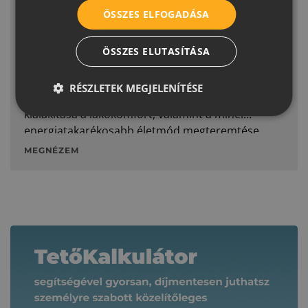
ÖSSZES ELFOGADÁSA
Ezekkel a támogatásokkal
ÖSSZES ELUTASÍTÁSA
finanszírozhatod a tetőépítést- és
felújítást
RÉSZLETEK MEGJELENÍTÉSE
A korszerű, mai igényeknek megfelelő otthon
kialakítása a lakókomfort, valamint a minél
energiatakarékosabb életmód megteremtése
MEGNÉZEM
Kapcsolódó tartalmak