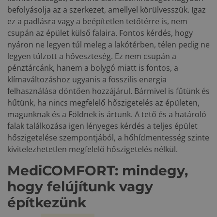
befolyásolja az a szerkezet, amellyel körülvesszük. Igaz
ez a padlásra vagy a beépítetlen tetőtérre is, nem
csupán az épület külső falaira. Fontos kérdés, hogy
nyáron ne legyen túl meleg a lakótérben, télen pedig ne
legyen túlzott a hőveszteség. Ez nem csupán a
pénztárcánk, hanem a bolygó miatt is fontos, a
klímaváltozáshoz ugyanis a fosszilis energia
felhasználása döntően hozzájárul. Bármivel is fűtünk és
hűtünk, ha nincs megfelelő hőszigetelés az épületen,
magunknak és a Földnek is ártunk. A tető és a határoló
falak találkozása igen lényeges kérdés a teljes épület
hőszigetelése szempontjából, a hőhídmentesség szinte
kivitelezhetetlen megfelelő hőszigetelés nélkül.
MediCOMFORT: mindegy,
hogy felújítunk vagy
építkezünk