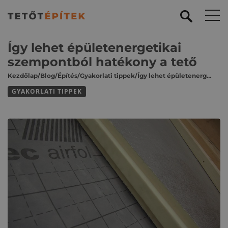
Így lehet épületenergetikai
szempontból hatékony a tető
Kezdőlap
/
Blog
/
Építés
/
Gyakorlati tippek
/
Így lehet épületenergetikai szempontból hatékony a tető
GYAKORLATI TIPPEK