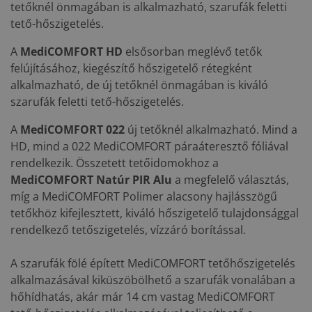
tetőknél önmagában is alkalmazható, szarufák feletti
tető-hőszigetelés.
A
MediCOMFORT HD
elsősorban meglévő tetők
felújításához, kiegészítő hőszigetelő rétegként
alkalmazható, de új tetőknél önmagában is kiváló
szarufák feletti tető-hőszigetelés.
A
MediCOMFORT 022
új tetőknél alkalmazható. Mind a
HD, mind a 022 MediCOMFORT páraáteresztő fóliával
rendelkezik. Összetett tetőidomokhoz a
MediCOMFORT Natúr PIR Alu
a megfelelő választás,
míg a MediCOMFORT Polimer alacsony hajlásszögű
tetőkhöz kifejlesztett, kiváló hőszigetelő tulajdonsággal
rendelkező tetőszigetelés, vízzáró borítással.
A szarufák fölé épített MediCOMFORT tetőhőszigetelés
alkalmazásával kiküszöbölhető a szarufák vonalában a
hőhídhatás, akár már 14 cm vastag MediCOMFORT