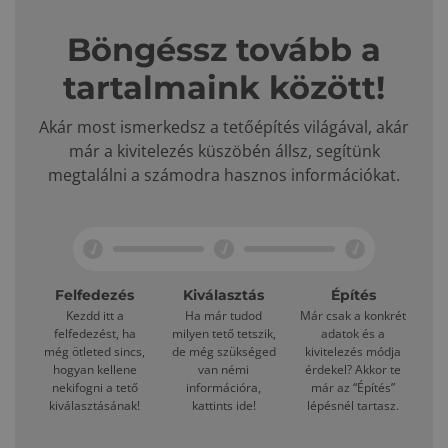
Böngéssz tovább a
tartalmaink között!
Akár most ismerkedsz a tetőépítés világával, akár
már a kivitelezés küszöbén állsz, segítünk
megtalálni a számodra hasznos információkat.
Felfedezés
Kiválasztás
Építés
Kezdd itt a
Ha már tudod
Már csak a konkrét
felfedezést, ha
milyen tető tetszik,
adatok és a
még ötleted sincs,
de még szükséged
kivitelezés módja
hogyan kellene
van némi
érdekel? Akkor te
nekifogni a tető
információra,
már az “Építés”
kiválasztásának!
kattints ide!
lépésnél tartasz.