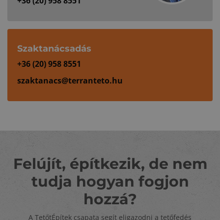
+36 (20) 958 8551
Szaktanácsadás
+36 (20) 958 8551
szaktanacs@terranteto.hu
Felújít, építkezik, de nem
tudja hogyan fogjon
hozzá?
A TetőtÉpítek csapata segít eligazodni a tetőfedés