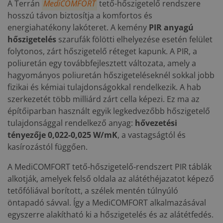
A Terrán
MediCOMFORT
tető-hőszigetelő rendszere
hosszú távon biztosítja a komfortos és
energiahatékony lakóteret. A kemény
PIR anyagú
hőszigetelés
szarufák fölötti elhelyezése esetén felület
folytonos, zárt hőszigetelő réteget kapunk. A PIR, a
poliuretán egy továbbfejlesztett változata, amely a
hagyományos poliuretán hőszigeteléseknél sokkal jobb
fizikai és kémiai tulajdonságokkal rendelkezik. A hab
szerkezetét több milliárd zárt cella képezi. Ez ma az
építőiparban használt egyik legkedvezőbb hőszigetelő
tulajdonsággal rendelkező anyag:
hővezetési
tényezője 0,022-0,025 W/mK
, a vastagságtól és
kasírozástól függően.
A MediCOMFORT tető-hőszigetelő-rendszert PIR táblák
alkotják, amelyek felső oldala az alátéthéjazatot képező
tetőfóliával borított, a szélek mentén túlnyúló
öntapadó sávval. Így a MediCOMFORT alkalmazásával
egyszerre alakítható ki a hőszigetelés és az alátétfedés.