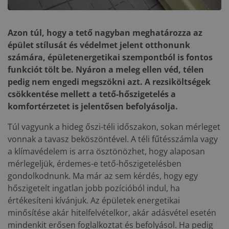
Azon túl, hogy a tető nagyban meghatározza az
épület stílusát és védelmet jelent otthonunk
számára, épületenergetikai szempontból is fontos
funkciót tölt be. Nyáron a meleg ellen véd, télen
pedig nem engedi megszökni azt. A rezsiköltségek
csökkentése mellett a tető-hőszigetelés a
komfortérzetet is jelentősen befolyásolja.
Túl vagyunk a hideg őszi-téli időszakon, sokan mérleget
vonnak a tavasz beköszöntével. A téli fűtésszámla vagy
a klímavédelem is arra ösztönözhet, hogy alaposan
mérlegeljük, érdemes-e tető-hőszigetelésben
gondolkodnunk. Ma már az sem kérdés, hogy egy
hőszigetelt ingatlan jobb pozícióból indul, ha
értékesíteni kívánjuk. Az épületek energetikai
minősítése akár hitelfelvételkor, akár adásvétel esetén
mindenkit erősen foglalkoztat és befolyásol. Ha pedig